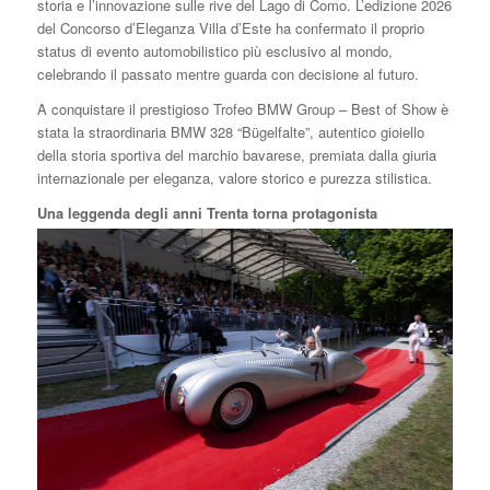
storia e l’innovazione sulle rive del Lago di Como. L’edizione 2026
del Concorso d’Eleganza Villa d’Este ha confermato il proprio
status di evento automobilistico più esclusivo al mondo,
celebrando il passato mentre guarda con decisione al futuro.
A conquistare il prestigioso Trofeo BMW Group – Best of Show è
stata la straordinaria BMW 328 “Bügelfalte”, autentico gioiello
della storia sportiva del marchio bavarese, premiata dalla giuria
internazionale per eleganza, valore storico e purezza stilistica.
Una leggenda degli anni Trenta torna protagonista