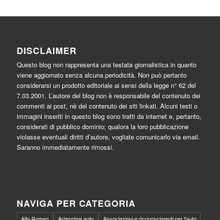
DISCLAIMER
Questo blog non rappresenta una testata giornalistica in quanto
viene aggiornato senza alcuna periodicità. Non può pertanto
considerarsi un prodotto editoriale ai sensi della legge n° 62 del
7.03.2001. L’autore del blog non è responsabile del contenuto dei
commenti ai post, nè del contenuto dei siti linkati. Alcuni testi o
immagini inseriti in questo blog sono tratti da internet e, pertanto,
considerati di pubblico dominio; qualora la loro pubblicazione
violasse eventuali diritti d’autore, vogliate comunicarlo via email.
Saranno immediatamente rimossi.
NAVIGA PER CATEGORIA
Alfa Romeo
Anteprime auto
Associazioni e riconoscimenti per l'auto