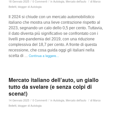
/
/
/
18 Gennaio 2025
0 Commenti
in
Autologia
,
Mercato dell'auto
di
Marco
Belletti, blogger di Autologia
Il 2024 si chiude con un mercato automobilistico
italiano che mostra una lieve contrazione rispetto al
2023, segnando un calo dello 0,5 per cento. Tuttavia,
il dato diventa più significativo se confrontato con i
livelli pre-pandemia del 2019, con una riduzione
complessiva del 18,7 per cento. A fronte di questa
recessione, che cosa guida oggi gli italiani nella
…
Continua a leggere...
scelta di
Mercato italiano dell’auto, un giallo
tutto da svelare (e senza colpi di
scena!)
/
/
/
14 Gennaio 2025
0 Commenti
in
Autologia
,
Mercato dell'auto
di
Marco
Belletti, blogger di Autologia