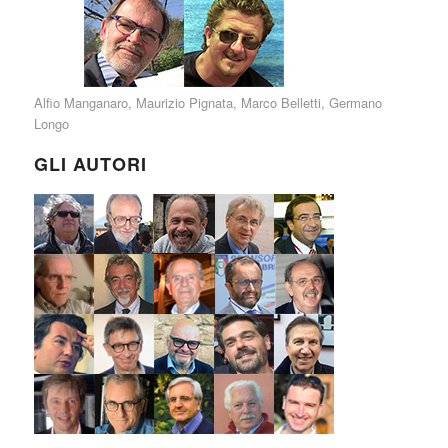
Alfio Manganaro
,
Maurizio Pignata
,
Marco Belletti
,
Germano
Longo
GLI AUTORI