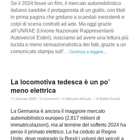
Se il 2024 fosse un film, il mercato automobilistico
italiano sarebbe il protagonista di un giallo, con titoli
in prima pagina che gridano a scandali inesistenti e
colpi di scena costruiti ad arte. Ma oggi grazie
all’UNRAE (Unione Nazionale Rappresentanti
Autoveicoli Esteri), riusciamo ad avere una lettura più
lucida e meno sensazionalistica dei fatti, grazie a un
…
Continua a leggere...
comunicato stampa sull’
La locomotiva tedesca è un po’
meno elettrica
/
/
/
11 Gennaio 2025
0 Commenti
in
Mercato dell'auto
di
Mattia Eccheli
La Germania è ancora il maggiore mercato
automobilistico europeo (2,817 milioni di
immatricolazioni), ma al termine del sofferto 2024 ha
perso il primato elettrico. Lo ha ceduto al Regno
Unito, dove malgrado la Brexit i volumi dei veicoli a