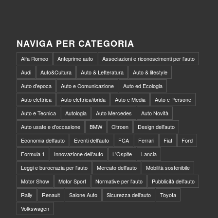
NAVIGA PER CATEGORIA
Alfa Romeo
Anteprime auto
Associazioni e riconoscimenti per l'auto
Audi
Auto&Cultura
Auto & Letteratura
Auto & lifestyle
Auto d'epoca
Auto e Comunicazione
Auto ed Ecologia
Auto elettrica
Auto elettrica/ibrida
Auto e Media
Auto e Persone
Auto e Tecnica
Autologia
Auto Mercedes
Auto Novità
Auto usate e d'occasione
BMW
Citroen
Design dell'auto
Economia dell'auto
Eventi dell'auto
FCA
Ferrari
Fiat
Ford
Formula 1
Innovazione dell'auto
L'Ospite
Lancia
Leggi e burocrazia per l'auto
Mercato dell'auto
Mobilità sostenibile
Motor Show
Motor Sport
Normative per l'auto
Pubblicità dell'auto
Rally
Renault
Salone Auto
Sicurezza dell'auto
Toyota
Volkswagen