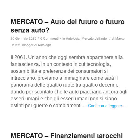
MERCATO – Auto del futuro o futuro
senza auto?
/
/
/
20 Gennaio 2025
0 Commenti
in
Autologia
,
Mercato dell'auto
di
Marco
Belletti, blogger di Autologia
Il 2061. Un anno che oggi sembra appartenere alla
fantascienza. In un contesto in cui tecnologia,
sostenibilità e preferenze dei consumatori si
intrecciano, proviamo a immaginare come sarà il
panorama delle quattro ruote tra quattro decenni,
dando per scontato che le auto piacciano ancora agli
esseri umani e che gli esseri umani non si siano
…
Continua a leggere...
estinti per guerre o cambiamenti
MERCATO – Finanziamenti tarocchi