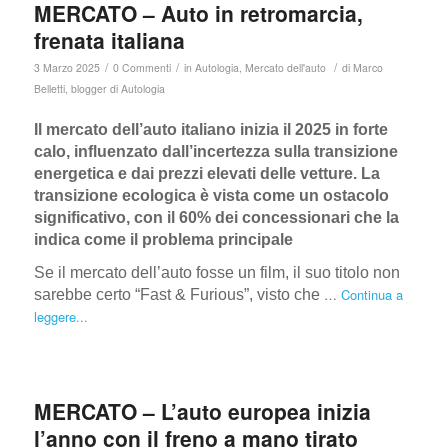
MERCATO – Auto in retromarcia,
frenata italiana
/
/
/
3 Marzo 2025
0 Commenti
in
Autologia
,
Mercato dell'auto
di
Marco
Belletti, blogger di Autologia
Il mercato dell’auto italiano inizia il 2025 in forte
calo, influenzato dall’incertezza sulla transizione
energetica e dai prezzi elevati delle vetture. La
transizione ecologica è vista come un ostacolo
significativo, con il 60% dei concessionari che la
indica come il problema principale
Se il mercato dell’auto fosse un film, il suo titolo non
…
Continua a
sarebbe certo
“Fast & Furious”, visto che
leggere...
MERCATO – L’auto europea inizia
l’anno con il freno a mano tirato