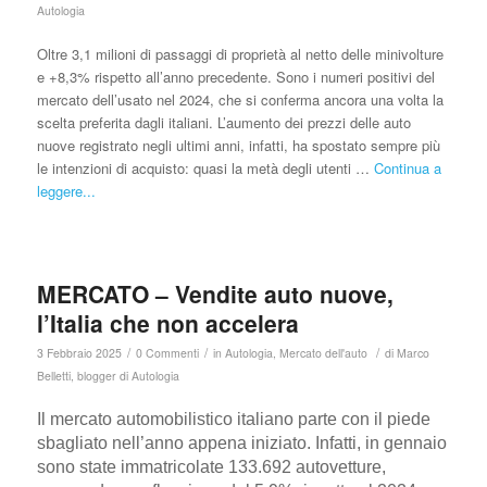
Autologia
Oltre 3,1 milioni di passaggi di proprietà al netto delle minivolture
e +8,3% rispetto all’anno precedente. Sono i numeri positivi del
mercato dell’usato nel 2024, che si conferma ancora una volta la
scelta preferita dagli italiani. L’aumento dei prezzi delle auto
nuove registrato negli ultimi anni, infatti, ha spostato sempre più
le intenzioni di acquisto: quasi la metà degli utenti …
Continua a
leggere...
MERCATO – Vendite auto nuove,
l’Italia che non accelera
/
/
/
3 Febbraio 2025
0 Commenti
in
Autologia
,
Mercato dell'auto
di
Marco
Belletti, blogger di Autologia
Il mercato automobilistico italiano parte con il piede
sbagliato nell’anno appena iniziato. Infatti, in gennaio
sono state immatricolate 133.692 autovetture,