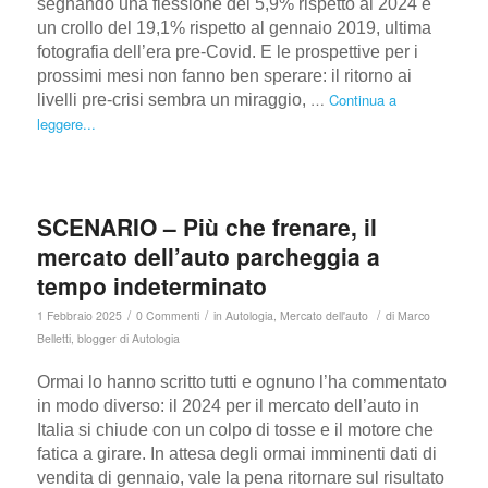
segnando una flessione del 5,9% rispetto al 2024 e
un crollo del 19,1% rispetto al gennaio 2019, ultima
fotografia dell’era pre-Covid. E le prospettive per i
prossimi mesi non fanno ben sperare: il ritorno ai
…
Continua a
livelli pre-crisi sembra un miraggio,
leggere...
SCENARIO – Più che frenare, il
mercato dell’auto parcheggia a
tempo indeterminato
/
/
/
1 Febbraio 2025
0 Commenti
in
Autologia
,
Mercato dell'auto
di
Marco
Belletti, blogger di Autologia
Ormai lo hanno scritto tutti e ognuno l’ha commentato
in modo diverso: il 2024 per il mercato dell’auto in
Italia si chiude con un colpo di tosse e il motore che
fatica a girare. In attesa degli ormai imminenti dati di
vendita di gennaio, vale la pena ritornare sul risultato