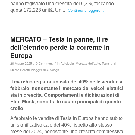
hanno registrato una crescita del 6,2%, toccando
…
Continua a leggere...
quota 172.223 unità. Un
MERCATO – Tesla in panne, il re
dell’elettrico perde la corrente in
Europa
/
/
/
26 Marzo 2025
0 Commenti
in
Autologia
,
Mercato dell'auto
,
Tesla
di
Marco Belletti, blogger di Autologia
Il marchio registra un calo del 40% nelle vendite a
febbraio, nonostante il mercato dei veicoli elettrici
sia in crescita. Comportamenti e dichiarazioni di
Elon Musk, sono tra le cause principali di questo
crollo
A febbraio le vendite di Tesla in Europa hanno subito
un significativo calo del 40% rispetto allo stesso
mese del 2024, nonostante una crescita complessiva