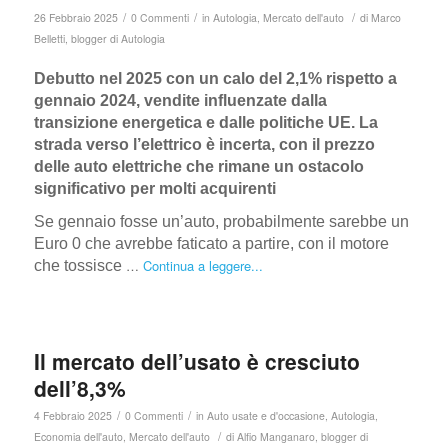
/
/
/
26 Febbraio 2025
0 Commenti
in
Autologia
,
Mercato dell'auto
di
Marco
Belletti, blogger di Autologia
Debutto nel 2025 con un calo del 2,1% rispetto a
gennaio 2024, vendite influenzate dalla
transizione energetica e dalle politiche UE. La
strada verso l’elettrico è incerta, con il prezzo
delle auto elettriche che rimane un ostacolo
significativo per molti acquirenti
Se gennaio fosse un’auto, probabilmente sarebbe un
Euro 0 che avrebbe faticato a partire, con il motore
…
Continua a leggere...
che tossisce
Il mercato dell’usato è cresciuto
dell’8,3%
/
/
4 Febbraio 2025
0 Commenti
in
Auto usate e d'occasione
,
Autologia
,
/
Economia dell'auto
,
Mercato dell'auto
di
Alfio Manganaro, blogger di