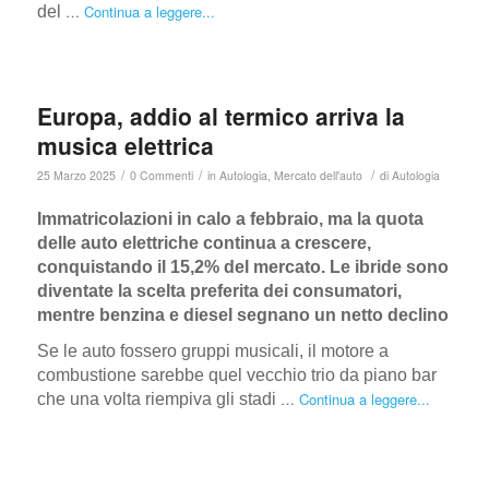
…
Continua a leggere...
del
Europa, addio al termico arriva la
musica elettrica
/
/
/
25 Marzo 2025
0 Commenti
in
Autologia
,
Mercato dell'auto
di
Autologia
I
mmatricolazioni in calo a febbraio, ma la quota
delle auto elettriche continua a crescere,
conquistando il 15,2% del mercato. Le ibride sono
diventate la scelta preferita dei consumatori,
mentre benzina e diesel segnano un netto declino
Se le auto fossero gruppi musicali, il motore a
combustione sarebbe quel vecchio trio da piano bar
…
Continua a leggere...
che una volta riempiva gli stadi