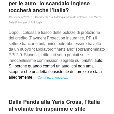
per le auto: lo scandalo inglese
toccherà anche l’Italia?
/
/
/
19 Gennaio 2025
0 Commenti
in
Autologia
,
Mercato dell'auto
di
Marco
Belletti, blogger di Autologia
Dopo il colossale fiasco delle polizze di protezione
del credito (Payment Protection Insurance, PPI) il
settore bancario britannico potrebbe essere travolto
da un nuovo “capolavoro finanziario” soprannominato
PPI 2.0. Stavolta, i riflettori sono puntati sulle
innocentissime
commissioni segrete sui p
restiti auto.
Sì, perché quando compri un’auto, chi non ama
scoprire che una fetta consistente del prezzo è stata
…
Continua a leggere...
allegramente
Dalla Panda alla Yaris Cross, l’Italia
al volante tra risparmio e stile