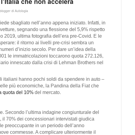
’Italia che non accelera
 blogger di Autologia
iede sbagliato nell’anno appena iniziato. Infatti, in
vetture, segnando una flessione del 5,9% rispetto
o 2019, ultima fotografia dell’era pre-Covid. E le
rare: il ritorno ai livelli pre-crisi sembra un
 numeri d’inizio secolo. Per dare un’idea della
2001 le immatricolazioni toccarono quota 272.126,
nziario innescato dalla crisi di Lehman Brothers nel
i italiani hanno pochi soldi da spendere in auto –
lle più economiche, la Pandina della Fiat che
na quota del 10%
del mercato.
e. Secondo l’ultima indagine congiunturale del
 il 70% dei concessionari intervistati giudica
nale preoccupante in un periodo dell’anno
 nuove commesse. A complicare ulteriormente il