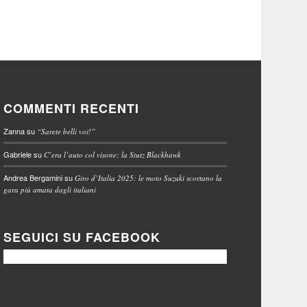
COMMENTI RECENTI
Zanna
su
“Sarete belli voi!”
Gabriele
su
C’era l’auto col visone: la Stutz Blackhawk
Andrea Bergamini
su
Giro d’Italia 2025: le moto Suzuki scortano la
gara più amata dagli italiani
SEGUICI SU FACEBOOK