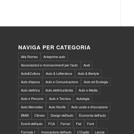
NAVIGA PER CATEGORIA
Alfa Romeo
Anteprime auto
Associazioni e riconoscimenti per l'auto
Audi
Auto&Cultura
Auto & Letteratura
Auto & lifestyle
Auto d'epoca
Auto e Comunicazione
Auto ed Ecologia
Auto elettrica
Auto elettrica/ibrida
Auto e Media
Auto e Persone
Auto e Tecnica
Autologia
Auto Mercedes
Auto Novità
Auto usate e d'occasione
BMW
Citroen
Design dell'auto
Economia dell'auto
Eventi dell'auto
FCA
Ferrari
Fiat
Ford
Formula 1
Innovazione dell'auto
L'Ospite
Lancia