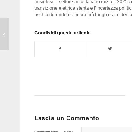
In sintesi, il settore auto italiano inizia il 2025
transizione elettrica stenta e l’incertezza poli
rischia di rendere ancora più lungo e accidentat
FUMETTI – Manga e
Condividi questo articolo
motori, quando le auto
diventano star a fumetti
Lascia un Commento
*
Connettiti con:
Nome