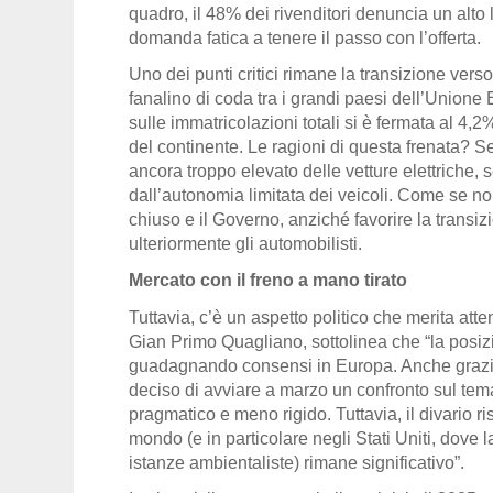
quadro, il 48% dei rivenditori denuncia un alto 
domanda fatica a tenere il passo con l’offerta.
Uno dei punti critici rimane la transizione verso l
fanalino di coda tra i grandi paesi dell’Unione 
sulle immatricolazioni totali si è fermata al 4,2
del continente. Le ragioni di questa frenata? Se
ancora troppo elevato delle vetture elettriche, s
dall’autonomia limitata dei veicoli. Come se no
chiuso e il Governo, anziché favorire la transi
ulteriormente gli automobilisti.
Mercato con il freno a mano tirato
Tuttavia, c’è un aspetto politico che merita att
Gian Primo Quagliano, sottolinea che “la posizio
guadagnando consensi in Europa. Anche grazie 
deciso di avviare a marzo un confronto sul tema
pragmatico e meno rigido. Tuttavia, il divario r
mondo (e in particolare negli Stati Uniti, dove 
istanze ambientaliste) rimane significativo”.