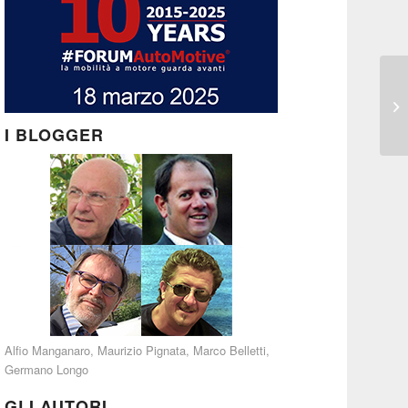
I BLOGGER
Alfio Manganaro
,
Maurizio Pignata
,
Marco Belletti
,
Germano Longo
GLI AUTORI