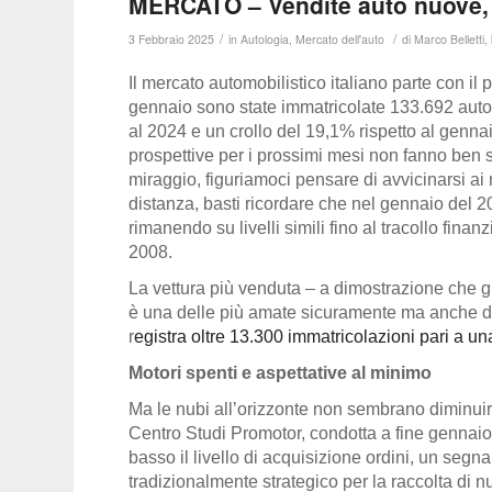
MERCATO – Vendite auto nuove, l
/
/
3 Febbraio 2025
in
Autologia
,
Mercato dell'auto
di
Marco Belletti,
Il mercato automobilistico italiano parte con il p
gennaio sono state immatricolate 133.692 auto
al 2024 e un crollo del 19,1% rispetto al gennai
prospettive per i prossimi mesi non fanno ben spe
miraggio, figuriamoci pensare di avvicinarsi ai
distanza, basti ricordare che nel gennaio del 
rimanendo su livelli simili fino al tracollo fina
2008.
La vettura più venduta – a dimostrazione che gl
è una delle più amate sicuramente ma anche de
r
egistra oltre 13.300 immatricolazioni pari a u
Motori spenti e aspettative al minimo
Ma le nubi all’orizzonte non sembrano diminuir
Centro Studi Promotor, condotta a fine gennaio,
basso il livello di acquisizione ordini, un seg
tradizionalmente strategico per la raccolta di