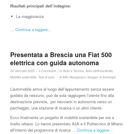
Risultati principali dell’indagine:
La maggioranza
…
Continua a leggere...
Presentata a Brescia una Fiat 500
elettrica con guida autonoma
/
/
24 Gennaio 2025
0 Commenti
in
Auto e Tecnica
,
Auto elettrica/ibrida
,
/
Mobilità sostenibile
,
Test di auto
di
Alfio Manganaro, blogger di Autologia
L’automobile arriva al luogo dell’appuntamento senza essere
guidata da nessuno, può da sola raggiugere l’utente fino alla
destinazione prevista, poi riavviarsi in autonomia verso un
parcheggio, una stazione di ricarica o un altro cliente.
Ecco finalmente un progetto di mobilità sostenibile per ora a
livello urbano. Lo hanno presentato A2A e il Politecnico di Milano
all’interno del programma di ricerca …
Continua a leggere...