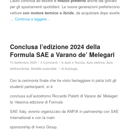
L’auto continua ad essere
il mezzo preferito
anche dai giovani
per gli spostamenti quotidiani. Le nuove generazioni preferiscono
vetture
con motore termico o ibride
, da acquistare dopo averle
…
Continua a leggere...
Conclusa l’edizione 2024 della
Formula SAE a Varano de’ Melegari
/
/
10 Settembre 2024
0 Commenti
in
Auto e Tecnica
,
Auto elettrica
,
Auto
/
elettrica/ibrida
,
Mobilità sostenibile
di
Autologia
Con la cerimonia finale che ha visto festeggiare in pista tutti gli
studenti partecipanti, si è
conclusa sull’autodromo Riccardo Paletti di Varano de’ Melegari
la 19esima edizione di Formula
SAE Italy, evento organizzato da ANFIA in partnership con SAE
International e con la main
sponsorship di Iveco Group.