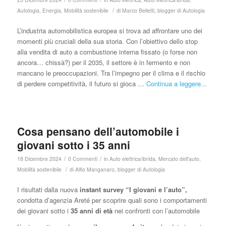
/
Autologia
,
Energia
,
Mobilità sostenibile
di
Marco Belletti, blogger di Autologia
L’industria automobilistica europea si trova ad affrontare uno dei
momenti più cruciali della sua storia. Con l’obiettivo dello stop
alla vendita di auto a combustione interna fissato (o forse non
ancora… chissà?) per il 2035, il settore è in fermento e non
mancano le preoccupazioni. Tra l’impegno per il clima e il rischio
di perdere competitività, il futuro si gioca …
Continua a leggere...
Cosa pensano dell’automobile i
giovani sotto i 35 anni
/
/
18 Dicembre 2024
0 Commenti
in
Auto elettrica/ibrida
,
Mercato dell'auto
,
/
Mobilità sostenibile
di
Alfio Manganaro, blogger di Autologia
I risultati dalla nuova
instant survey “I giovani e l’auto”,
condotta d’agenzia Areté per scoprire quali sono i comportamenti
dei giovani sotto i
35 anni di età
nei confronti con l’automobile