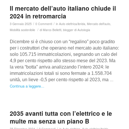
Il mercato dell’auto italiano chiude il
2024 in retromarcia
/
/
3 Gennaio 2025
0 Commenti
in
Auto elettrica/ibrida
,
Mercato dell'auto
,
/
Mobilità sostenibile
di
Marco Belletti, blogger di Autologia
Dicembre si è chiuso con un “regalino” poco gradito
per i costruttori che operano nel mercato auto italiano:
solo 105.715 immatricolazioni, segnando un calo del
4,9 per cento rispetto allo stesso mese del 2023. Ma
la vera “botta” arriva analizzando l’intero 2024: le
immatricolazioni totali si sono fermate a 1.558.704
…
unità, un lieve -0,5 per cento rispetto al 2023, ma
Continua a leggere...
2035 avanti tutta con l’elettrico e le
multe ma senza un piano B
/
/
23 Dicembre 2024
0 Commenti
in
Auto elettrica
,
Auto elettrica/ibrida
,