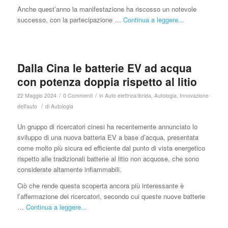
Anche quest’anno la manifestazione ha riscosso un notevole
successo, con la partecipazione …
Continua a leggere...
Dalla Cina le batterie EV ad acqua
con potenza doppia rispetto al litio
/
/
22 Maggio 2024
0 Commenti
in
Auto elettrica/ibrida
,
Autologia
,
Innovazione
/
dell'auto
di
Autologia
Un gruppo di ricercatori cinesi ha recentemente annunciato lo
sviluppo di una nuova batteria EV a base d’acqua, presentata
come molto più sicura ed efficiente dal punto di vista energetico
rispetto alle tradizionali batterie al litio non acquose, che sono
considerate altamente infiammabili.
Ciò che rende questa scoperta ancora più interessante è
l’affermazione dei ricercatori, secondo cui queste nuove batterie
…
Continua a leggere...