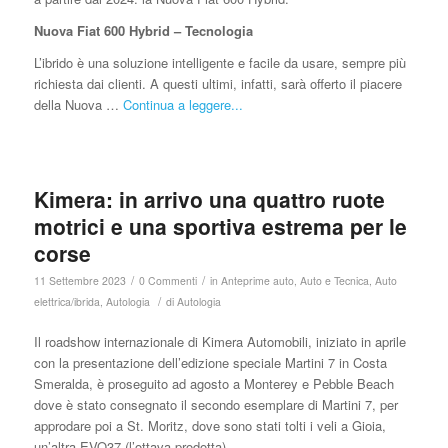
Nuova Fiat 600 Hybrid – Tecnologia
L’ibrido è una soluzione intelligente e facile da usare, sempre più
richiesta dai clienti. A questi ultimi, infatti, sarà offerto il piacere
della Nuova …
Continua a leggere...
Kimera: in arrivo una quattro ruote
motrici e una sportiva estrema per le
corse
/
/
11 Settembre 2023
0 Commenti
in
Anteprime auto
,
Auto e Tecnica
,
Auto
/
elettrica/ibrida
,
Autologia
di
Autologia
Il roadshow internazionale di Kimera Automobili, iniziato in aprile
con la presentazione dell’edizione speciale Martini 7 in Costa
Smeralda, è proseguito ad agosto a Monterey e Pebble Beach
dove è stato consegnato il secondo esemplare di Martini 7, per
approdare poi a St. Moritz, dove sono stati tolti i veli a Gioia,
un’altra EVO37 (l’ottava prodotta).