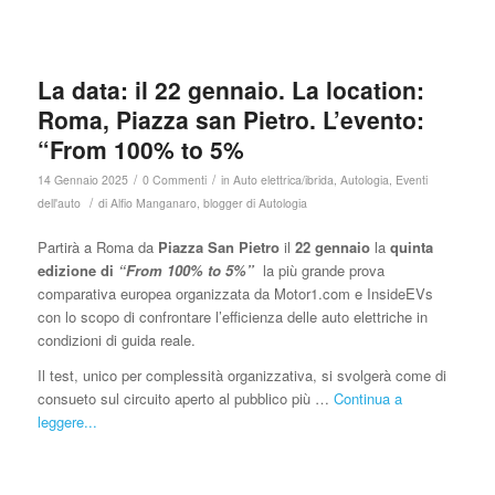
La data: il 22 gennaio. La location:
Roma, Piazza san Pietro. L’evento:
“From 100% to 5%
/
/
14 Gennaio 2025
0 Commenti
in
Auto elettrica/ibrida
,
Autologia
,
Eventi
/
dell'auto
di
Alfio Manganaro, blogger di Autologia
Partirà a Roma da
Piazza San Pietro
il
22 gennaio
la
quinta
edizione di
“From 100% to 5%”
la più grande prova
comparativa europea organizzata da Motor1.com e InsideEVs
con lo scopo di confrontare l’efficienza delle auto elettriche in
condizioni di guida reale.
Il test, unico per complessità organizzativa, si svolgerà come di
consueto sul circuito aperto al pubblico più …
Continua a
leggere...