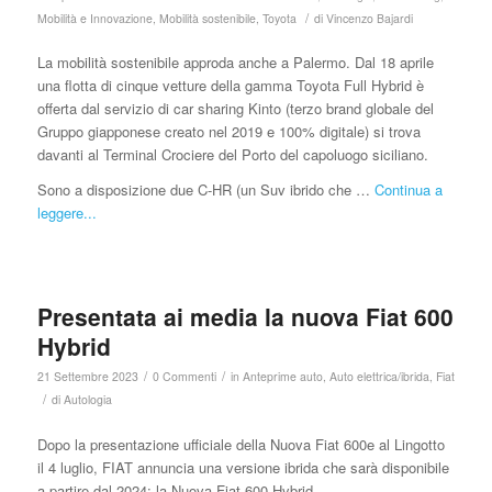
/
Mobilità e Innovazione
,
Mobilità sostenibile
,
Toyota
di
Vincenzo Bajardi
La mobilità sostenibile approda anche a Palermo. Dal 18 aprile
una flotta di cinque vetture della gamma Toyota Full Hybrid è
offerta dal servizio di car sharing Kinto (terzo brand globale del
Gruppo giapponese creato nel 2019 e 100% digitale) si trova
davanti al Terminal Crociere del Porto del capoluogo siciliano.
Sono a disposizione due C-HR (un Suv ibrido che …
Continua a
leggere...
Presentata ai media la nuova Fiat 600
Hybrid
/
/
21 Settembre 2023
0 Commenti
in
Anteprime auto
,
Auto elettrica/ibrida
,
Fiat
/
di
Autologia
Dopo la presentazione ufficiale della Nuova Fiat 600e al Lingotto
il 4 luglio, FIAT annuncia una versione ibrida che sarà disponibile
a partire dal 2024: la Nuova Fiat 600 Hybrid.