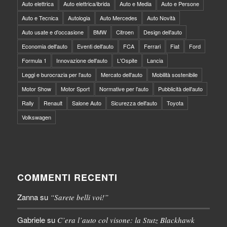
Auto elettrica
Auto elettrica/ibrida
Auto e Media
Auto e Persone
Auto e Tecnica
Autologia
Auto Mercedes
Auto Novità
Auto usate e d'occasione
BMW
Citroen
Design dell'auto
Economia dell'auto
Eventi dell'auto
FCA
Ferrari
Fiat
Ford
Formula 1
Innovazione dell'auto
L'Ospite
Lancia
Leggi e burocrazia per l'auto
Mercato dell'auto
Mobilità sostenibile
Motor Show
Motor Sport
Normative per l'auto
Pubblicità dell'auto
Rally
Renault
Salone Auto
Sicurezza dell'auto
Toyota
Volkswagen
COMMENTI RECENTI
Zanna
su
“Sarete belli voi!”
Gabriele
su
C’era l’auto col visone: la Stutz Blackhawk