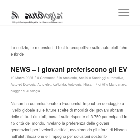
Le notizie, le recensioni, i test le prospettive sulle auto elettriche
e ibride
NEWS – I giovani preferiscono gli EV
/
/
10 Marzo 2025
0 Commenti
in
Ambiente
,
Analisi e Sondaggi automotive
,
/
Auto ed Ecologia
,
Auto elettrica/ibrida
,
Autologia
,
Nissan
di
Alfio Manganaro,
blogger di Autologia
Nissan ha commissionato a Economist Impact un sondaggio a
livello globale sulle future scelte di mobilità dei giovani abitanti
delle città. I risultati, basati sulle risposte di 3.750 partecipanti in
15 città del mondo, rivelano la preferenza delle giovani
generazioni per i veicoli elettrici, avvalorando gli sforzi di Nissan
nell’elettrificazione e l’impegno per soluzioni sostenibili.