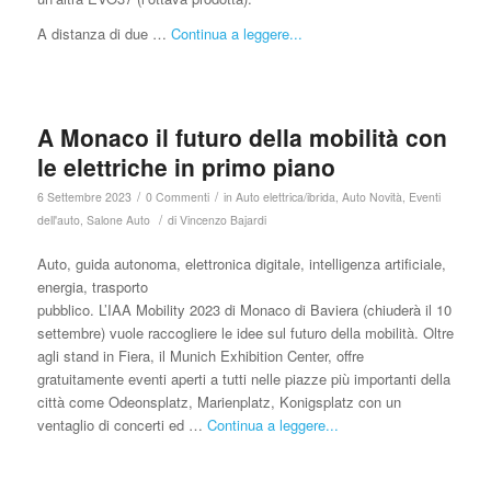
A distanza di due …
Continua a leggere...
A Monaco il futuro della mobilità con
le elettriche in primo piano
/
/
6 Settembre 2023
0 Commenti
in
Auto elettrica/ibrida
,
Auto Novità
,
Eventi
/
dell'auto
,
Salone Auto
di
Vincenzo Bajardi
Auto, guida autonoma, elettronica digitale, intelligenza artificiale,
energia, trasporto
pubblico. L’IAA Mobility 2023 di Monaco di Baviera (chiuderà il 10
settembre) vuole raccogliere le idee sul futuro della mobilità. Oltre
agli stand in Fiera, il Munich Exhibition Center, offre
gratuitamente eventi aperti a tutti nelle piazze più importanti della
città come Odeonsplatz, Marienplatz, Konigsplatz con un
ventaglio di concerti ed …
Continua a leggere...