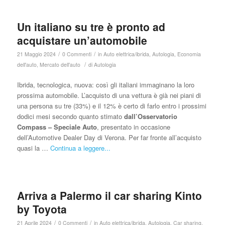
Un italiano su tre è pronto ad
acquistare un’automobile
/
/
21 Maggio 2024
0 Commenti
in
Auto elettrica/ibrida
,
Autologia
,
Economia
/
dell'auto
,
Mercato dell'auto
di
Autologia
Ibrida, tecnologica, nuova: così gli italiani immaginano la loro
prossima automobile. L’acquisto di una vettura è già nei piani di
una persona su tre (33%) e il 12% è certo di farlo entro i prossimi
dodici mesi secondo quanto stimato
dall’Osservatorio
Compass – Speciale Auto
, presentato in occasione
dell’Automotive Dealer Day di Verona. Per far fronte all’acquisto
quasi la …
Continua a leggere...
Arriva a Palermo il car sharing Kinto
by Toyota
/
/
21 Aprile 2024
0 Commenti
in
Auto elettrica/ibrida
,
Autologia
,
Car sharing
,