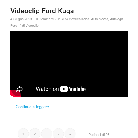
Videoclip Ford Kuga
/
/
4 Giugno 2023
0 Commenti
in
Auto elettrica/ibrida
,
Auto Novità
,
Autologia
,
/
Ford
di
Videoclip
…
Continua a leggere...
2
3
›
»
1
Pagina 1 di 28