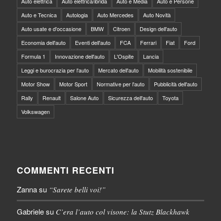
Auto elettrica
Auto elettrica/ibrida
Auto e Media
Auto e Persone
Auto e Tecnica
Autologia
Auto Mercedes
Auto Novità
Auto usate e d'occasione
BMW
Citroen
Design dell'auto
Economia dell'auto
Eventi dell'auto
FCA
Ferrari
Fiat
Ford
Formula 1
Innovazione dell'auto
L'Ospite
Lancia
Leggi e burocrazia per l'auto
Mercato dell'auto
Mobilità sostenibile
Motor Show
Motor Sport
Normative per l'auto
Pubblicità dell'auto
Rally
Renault
Salone Auto
Sicurezza dell'auto
Toyota
Volkswagen
COMMENTI RECENTI
Zanna
su
“Sarete belli voi!”
Gabriele
su
C’era l’auto col visone: la Stutz Blackhawk