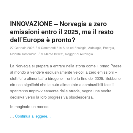
INNOVAZIONE – Norvegia a zero
emissioni entro il 2025, ma il resto
dell’Europa è pronto?
/
/
27 Gennaio 2025
0 Commenti
in
Auto ed Ecologia
,
Autologia
,
Energia
,
/
Mobilità sostenibile
di
Marco Belletti, blogger di Autologia
La Norvegia si prepara a entrare nella storia come il primo Paese
al mondo a vendere esclusivamente veicoli a zero emissioni –
elettrici o alimentati a idrogeno – entro la fine del 2025. Sebbene
ciò non significhi che le auto alimentate a combustibili fossili
spariranno improvvisamente dalle strade, segna una svolta
decisiva verso la loro progressiva obsolescenza.
Immaginate un mondo
…
Continua a leggere...