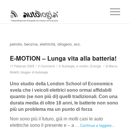
petrolio, benzina, elettricità, idrogeno, ecc.
E-MOTION – Lunga vita alla batteria!
/
/
/
17 Febbraio 2025
0 Commenti
in
Autologia
,
e-motion
,
Energia
di
Marco
Belletti, blogger di Autologia
Uno studio della London School of Economics
svela che i veicoli elettrici sono ormai affidabili
quanto (se non più di) quelli tradizionali. Con una
durata media di oltre 18 anni, le batterie non sono
più un problema ma un punto di forza
Non sono più il futuro, già in molti casi le auto
…
Continua a leggere...
elettriche sono il presente e – a