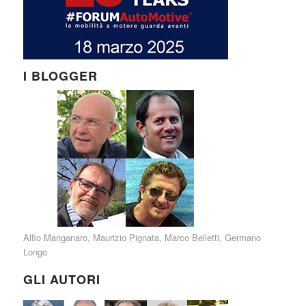
I BLOGGER
Alfio Manganaro
,
Maurizio Pignata
,
Marco Belletti
,
Germano
Longo
GLI AUTORI