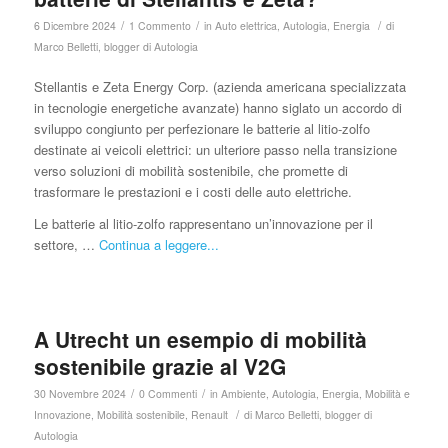
/
/
/
6 Dicembre 2024
1 Commento
in
Auto elettrica
,
Autologia
,
Energia
di
Marco Belletti, blogger di Autologia
Stellantis e Zeta Energy Corp. (azienda americana specializzata
in tecnologie energetiche avanzate) hanno siglato un accordo di
sviluppo congiunto per perfezionare le batterie al litio-zolfo
destinate ai veicoli elettrici: un ulteriore passo nella transizione
verso soluzioni di mobilità sostenibile, che promette di
trasformare le prestazioni e i costi delle auto elettriche.
Le batterie al litio-zolfo rappresentano un’innovazione per il
settore, …
Continua a leggere...
A Utrecht un esempio di mobilità
sostenibile grazie al V2G
/
/
30 Novembre 2024
0 Commenti
in
Ambiente
,
Autologia
,
Energia
,
Mobilità e
/
Innovazione
,
Mobilità sostenibile
,
Renault
di
Marco Belletti, blogger di
Autologia