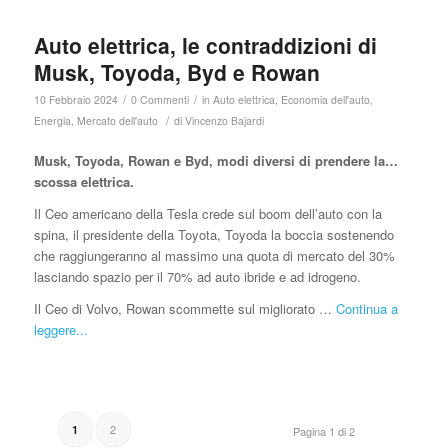
Auto elettrica, le contraddizioni di
Musk, Toyoda, Byd e Rowan
/
/
10 Febbraio 2024
0 Commenti
in
Auto elettrica
,
Economia dell'auto
,
/
Energia
,
Mercato dell'auto
di
Vincenzo Bajardi
Musk, Toyoda, Rowan e Byd, modi diversi di prendere la…
scossa elettrica.
Il Ceo americano della Tesla crede sul boom dell’auto con la
spina, il presidente della Toyota, Toyoda la boccia sostenendo
che raggiungeranno al massimo una quota di mercato del 30%
lasciando spazio per il 70% ad auto ibride e ad idrogeno.
Il Ceo di Volvo, Rowan scommette sul migliorato …
Continua a
leggere...
2
1
Pagina 1 di 2