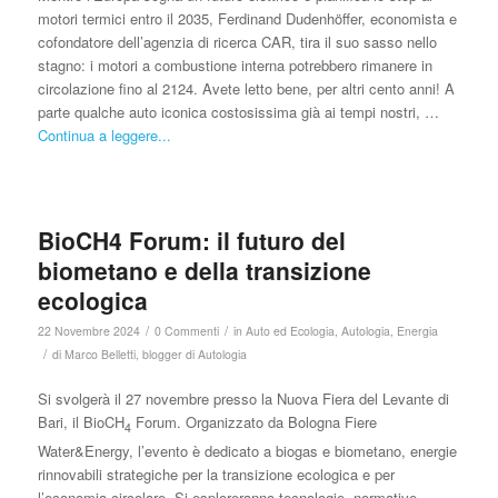
motori termici entro il 2035, Ferdinand Dudenhöffer, economista e
cofondatore dell’agenzia di ricerca CAR, tira il suo sasso nello
stagno: i motori a combustione interna potrebbero rimanere in
circolazione fino al 2124. Avete letto bene, per altri cento anni! A
parte qualche auto iconica costosissima già ai tempi nostri, …
Continua a leggere...
BioCH4 Forum: il futuro del
biometano e della transizione
ecologica
/
/
22 Novembre 2024
0 Commenti
in
Auto ed Ecologia
,
Autologia
,
Energia
/
di
Marco Belletti, blogger di Autologia
Si svolgerà il 27 novembre presso la Nuova Fiera del Levante di
Bari, il BioCH
Forum. Organizzato da Bologna Fiere
4
Water&Energy, l’evento è dedicato a biogas e biometano, energie
rinnovabili strategiche per la transizione ecologica e per
l’economia circolare. Si esploreranno tecnologie, normative,