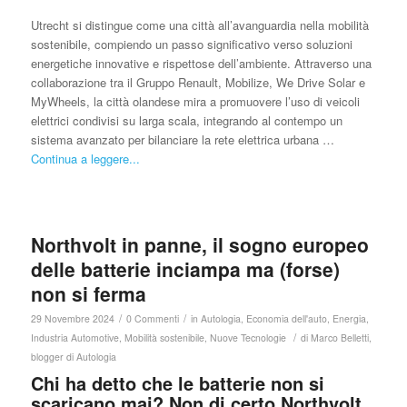
Utrecht si distingue come una città all’avanguardia nella mobilità
sostenibile, compiendo un passo significativo verso soluzioni
energetiche innovative e rispettose dell’ambiente. Attraverso una
collaborazione tra il Gruppo Renault, Mobilize, We Drive Solar e
MyWheels, la città olandese mira a promuovere l’uso di veicoli
elettrici condivisi su larga scala, integrando al contempo un
sistema avanzato per bilanciare la rete elettrica urbana …
Continua a leggere...
Northvolt in panne, il sogno europeo
delle batterie inciampa ma (forse)
non si ferma
/
/
29 Novembre 2024
0 Commenti
in
Autologia
,
Economia dell'auto
,
Energia
,
/
Industria Automotive
,
Mobilità sostenibile
,
Nuove Tecnologie
di
Marco Belletti,
blogger di Autologia
Chi ha detto che le batterie non si
scaricano mai? Non di certo Northvolt,