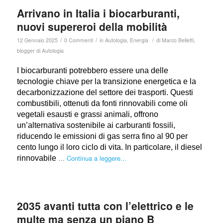
Arrivano in Italia i biocarburanti,
nuovi supereroi della mobilità
/
/
/
12 Gennaio 2025
0 Commenti
in
Autologia
,
Energia
di
Marco Belletti,
blogger di Autologia
I biocarburanti potrebbero essere una delle
tecnologie chiave per la transizione energetica e la
decarbonizzazione del settore dei trasporti. Questi
combustibili, ottenuti da fonti rinnovabili come oli
vegetali esausti e grassi animali, offrono
un’alternativa sostenibile ai carburanti fossili,
riducendo le emissioni di gas serra fino al 90 per
cento lungo il loro ciclo di vita. In particolare, il diesel
…
Continua a leggere...
rinnovabile
2035 avanti tutta con l’elettrico e le
multe ma senza un piano B