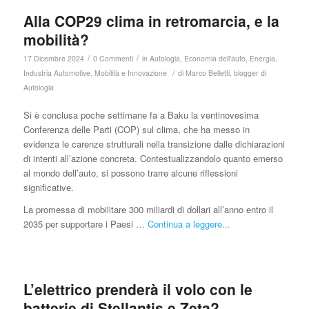
Alla COP29 clima in retromarcia, e la
mobilità?
/
/
17 Dicembre 2024
0 Commenti
in
Autologia
,
Economia dell'auto
,
Energia
,
/
Industria Automotive
,
Mobilità e Innovazione
di
Marco Belletti, blogger di
Autologia
Si è conclusa poche settimane fa a Baku la ventinovesima
Conferenza delle Parti (COP) sul clima, che ha messo in
evidenza le carenze strutturali nella transizione dalle dichiarazioni
di intenti all’azione concreta. Contestualizzandolo quanto emerso
al mondo dell’auto, si possono trarre alcune riflessioni
significative.
La promessa di mobilitare 300 miliardi di dollari all’anno entro il
2035 per supportare i Paesi …
Continua a leggere...
L’elettrico prenderà il volo con le
batterie di Stellantis e Zeta?