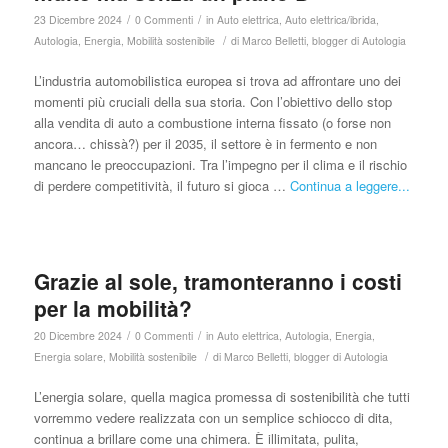
/
/
23 Dicembre 2024
0 Commenti
in
Auto elettrica
,
Auto elettrica/ibrida
,
/
Autologia
,
Energia
,
Mobilità sostenibile
di
Marco Belletti, blogger di Autologia
L’industria automobilistica europea si trova ad affrontare uno dei
momenti più cruciali della sua storia. Con l’obiettivo dello stop
alla vendita di auto a combustione interna fissato (o forse non
ancora… chissà?) per il 2035, il settore è in fermento e non
mancano le preoccupazioni. Tra l’impegno per il clima e il rischio
di perdere competitività, il futuro si gioca …
Continua a leggere...
Grazie al sole, tramonteranno i costi
per la mobilità?
/
/
20 Dicembre 2024
0 Commenti
in
Auto elettrica
,
Autologia
,
Energia
,
/
Energia solare
,
Mobilità sostenibile
di
Marco Belletti, blogger di Autologia
L’energia solare, quella magica promessa di sostenibilità che tutti
vorremmo vedere realizzata con un semplice schiocco di dita,
continua a brillare come una chimera. È illimitata, pulita,