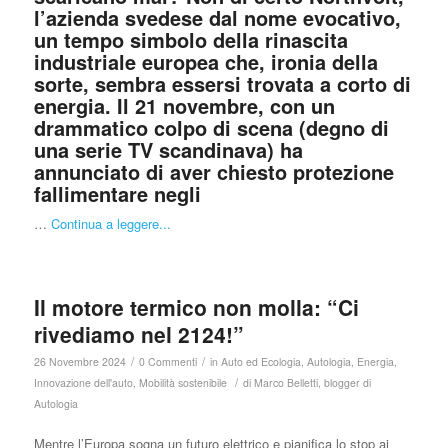
l’azienda svedese dal nome evocativo,
un tempo simbolo della rinascita
industriale europea che, ironia della
sorte, sembra essersi trovata a corto di
energia. Il 21 novembre, con un
drammatico colpo di scena (degno di
una serie TV scandinava) ha
annunciato di aver chiesto protezione
fallimentare negli
…
Continua a leggere...
Il motore termico non molla: “Ci
rivediamo nel 2124!”
/
/
26 Novembre 2024
0 Commenti
in
Auto ed Ecologia
,
Autologia
,
Energia
,
/
Innovazione dell'auto
,
Mobilità sostenibile
di
Marco Belletti, blogger di
Autologia
Mentre l’Europa sogna un futuro elettrico e pianifica lo stop ai