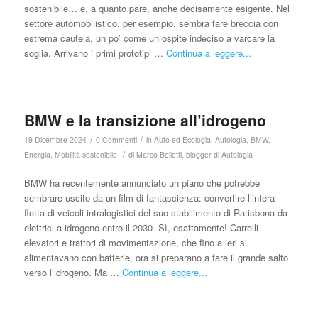
sostenibile… e, a quanto pare, anche decisamente esigente. Nel
settore automobilistico, per esempio, sembra fare breccia con
estrema cautela, un po’ come un ospite indeciso a varcare la
soglia. Arrivano i primi prototipi …
Continua a leggere...
BMW e la transizione all’idrogeno
/
/
19 Dicembre 2024
0 Commenti
in
Auto ed Ecologia
,
Autologia
,
BMW
,
/
Energia
,
Mobilità sostenibile
di
Marco Belletti, blogger di Autologia
BMW ha recentemente annunciato un piano che potrebbe
sembrare uscito da un film di fantascienza: convertire l’intera
flotta di veicoli intralogistici del suo stabilimento di Ratisbona da
elettrici a idrogeno entro il 2030. Sì, esattamente! Carrelli
elevatori e trattori di movimentazione, che fino a ieri si
alimentavano con batterie, ora si preparano a fare il grande salto
verso l’idrogeno. Ma …
Continua a leggere...