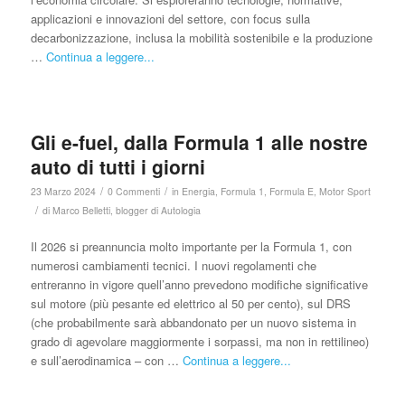
applicazioni e innovazioni del settore, con focus sulla
decarbonizzazione, inclusa la mobilità sostenibile e la produzione
…
Continua a leggere...
Gli e-fuel, dalla Formula 1 alle nostre
auto di tutti i giorni
/
/
23 Marzo 2024
0 Commenti
in
Energia
,
Formula 1
,
Formula E
,
Motor Sport
/
di
Marco Belletti, blogger di Autologia
Il 2026 si preannuncia molto importante per la Formula 1, con
numerosi cambiamenti tecnici. I nuovi regolamenti che
entreranno in vigore quell’anno prevedono modifiche significative
sul motore (più pesante ed elettrico al 50 per cento), sul DRS
(che probabilmente sarà abbandonato per un nuovo sistema in
grado di agevolare maggiormente i sorpassi, ma non in rettilineo)
e sull’aerodinamica – con …
Continua a leggere...