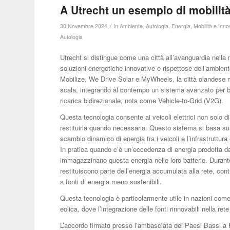
A Utrecht un esempio di mobilità
/
30 Novembre 2024
in
Ambiente
,
Autologia
,
Energia
,
Mobilità e Inn
Autologia
Utrecht si distingue come una città all’avanguardia nella
soluzioni energetiche innovative e rispettose dell’ambient
Mobilize, We Drive Solar e MyWheels, la città olandese mir
scala, integrando al contempo un sistema avanzato per bila
ricarica bidirezionale, nota come Vehicle-to-Grid (V2G).
Questa tecnologia consente ai veicoli elettrici non solo di
restituirla quando necessario. Questo sistema si basa su 
scambio dinamico di energia tra i veicoli e l’infrastruttura
In pratica quando c’è un’eccedenza di energia prodotta da f
immagazzinano questa energia nelle loro batterie. Durante
restituiscono parte dell’energia accumulata alla rete, cont
a fonti di energia meno sostenibili.
Questa tecnologia è particolarmente utile in nazioni come 
eolica, dove l’integrazione delle fonti rinnovabili nella rete
L’accordo firmato presso l’ambasciata dei Paesi Bassi a Par