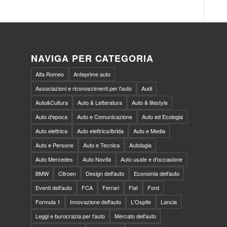
NAVIGA PER CATEGORIA
Alfa Romeo
Anteprime auto
Associazioni e riconoscimenti per l'auto
Audi
Auto&Cultura
Auto & Letteratura
Auto & lifestyle
Auto d'epoca
Auto e Comunicazione
Auto ed Ecologia
Auto elettrica
Auto elettrica/ibrida
Auto e Media
Auto e Persone
Auto e Tecnica
Autologia
Auto Mercedes
Auto Novità
Auto usate e d'occasione
BMW
Citroen
Design dell'auto
Economia dell'auto
Eventi dell'auto
FCA
Ferrari
Fiat
Ford
Formula 1
Innovazione dell'auto
L'Ospite
Lancia
Leggi e burocrazia per l'auto
Mercato dell'auto