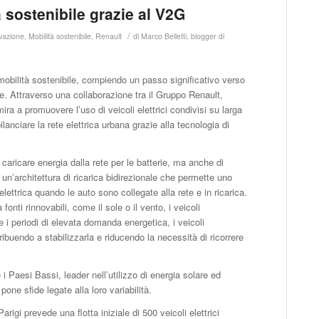
 sostenibile grazie al V2G
/
ovazione
,
Mobilità sostenibile
,
Renault
di
Marco Belletti, blogger di
 mobilità sostenibile, compiendo un passo significativo verso
e. Attraverso una collaborazione tra il Gruppo Renault,
a a promuovere l’uso di veicoli elettrici condivisi su larga
nciare la rete elettrica urbana grazie alla tecnologia di
 caricare energia dalla rete per le batterie, ma anche di
un’architettura di ricarica bidirezionale che permette uno
 elettrica quando le auto sono collegate alla rete e in ricarica.
onti rinnovabili, come il sole o il vento, i veicoli
 i periodi di elevata domanda energetica, i veicoli
ribuendo a stabilizzarla e riducendo la necessità di ricorrere
i Paesi Bassi, leader nell’utilizzo di energia solare ed
 pone sfide legate alla loro variabilità.
igi prevede una flotta iniziale di 500 veicoli elettrici