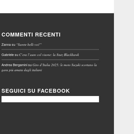
COMMENTI RECENTI
Zanna
su
“Sarete belli voi!”
Gabriele
su
C’era l’auto col visone: la Stutz Blackhawk
Andrea Bergamini
su
Giro d’Italia 2025: le moto Suzuki scortano la
gara più amata dagli italiani
SEGUICI SU FACEBOOK