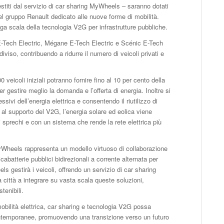
gestiti dal servizio di car sharing MyWheels – saranno dotati
el gruppo Renault dedicato alle nuove forme di mobilità.
ga scala della tecnologia V2G per infrastrutture pubbliche.
E-Tech Electric, Mégane E-Tech Electric e Scénic E-Tech
iviso, contribuendo a ridurre il numero di veicoli privati e
 veicoli iniziali potranno fornire fino al 10 per cento della
er gestire meglio la domanda e l’offerta di energia. Inoltre si
ivi dell’energia elettrica e consentendo il riutilizzo di
al supporto del V2G, l’energia solare ed eolica viene
i sprechi e con un sistema che rende la rete elettrica più
yWheels rappresenta un modello virtuoso di collaborazione
icabatterie pubblici bidirezionali a corrente alternata per
 gestirà i veicoli, offrendo un servizio di car sharing
a città a integrare su vasta scala queste soluzioni,
tenibili.
bilità elettrica, car sharing e tecnologia V2G possa
ontemporanee, promuovendo una transizione verso un futuro