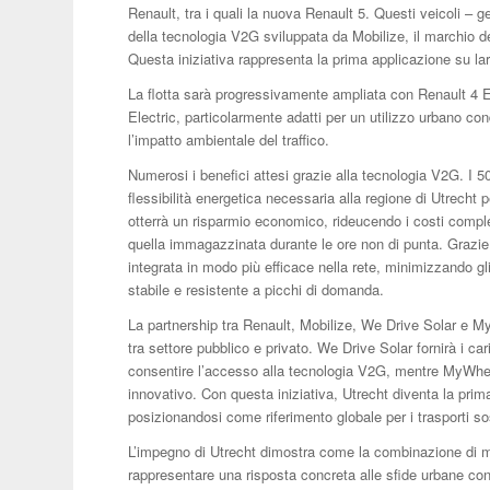
Renault, tra i quali la nuova Renault 5. Questi veicoli – 
della tecnologia V2G sviluppata da Mobilize, il marchio d
Questa iniziativa rappresenta la prima applicazione su lar
La flotta sarà progressivamente ampliata con Renault 4 
Electric, particolarmente adatti per un utilizzo urbano cond
l’impatto ambientale del traffico.
Numerosi i benefici attesi grazie alla tecnologia V2G. I 500
flessibilità energetica necessaria alla regione di Utrecht p
otterrà un risparmio economico, rideucendo i costi compless
quella immagazzinata durante le ore non di punta. Grazie 
integrata in modo più efficace nella rete, minimizzando gl
stabile e resistente a picchi di domanda.
La partnership tra Renault, Mobilize, We Drive Solar e M
tra settore pubblico e privato. We Drive Solar fornirà i car
consentire l’accesso alla tecnologia V2G, mentre MyWheels
innovativo. Con questa iniziativa, Utrecht diventa la prim
posizionandosi come riferimento globale per i trasporti sos
L’impegno di Utrecht dimostra come la combinazione di mo
rappresentare una risposta concreta alle sfide urbane c