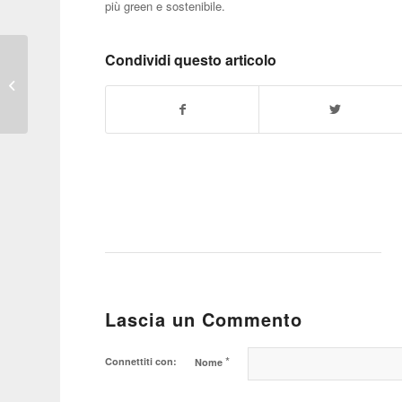
più green e sostenibile.
Condividi questo articolo
Anche la 1000 Miglia
Edizione Cinese nel
segno dell’Alfa Romeo
Lascia un Commento
*
Connettiti con:
Nome