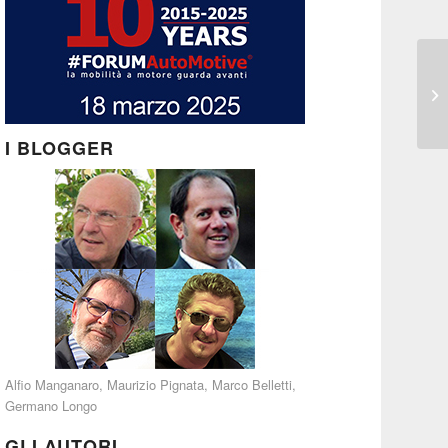
I BLOGGER
Alfio Manganaro
,
Maurizio Pignata
,
Marco Belletti
,
Germano Longo
GLI AUTORI