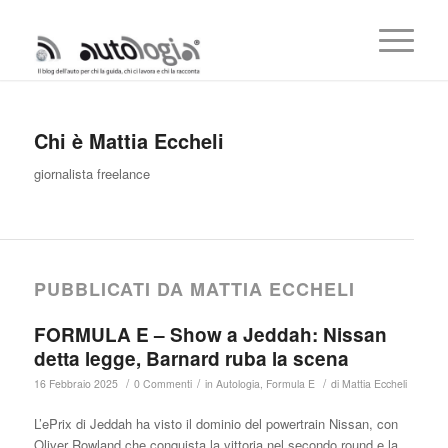
Chi è
Mattia Eccheli
giornalista freelance
PUBBLICATI DA MATTIA ECCHELI
FORMULA E – Show a Jeddah: Nissan
detta legge, Barnard ruba la scena
/
/
/
16 Febbraio 2025
0 Commenti
in
Autologia
,
Formula E
di
Mattia Eccheli
L’ePrix di Jeddah ha visto il dominio del powertrain Nissan, con
Oliver Rowland che conquista la vittoria nel secondo round e la