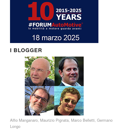
I BLOGGER
Alfio Manganaro
,
Maurizio Pignata
,
Marco Belletti
,
Germano
Longo