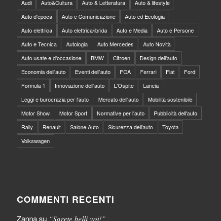
Audi
Auto&Cultura
Auto & Letteratura
Auto & lifestyle
Auto d'epoca
Auto e Comunicazione
Auto ed Ecologia
Auto elettrica
Auto elettrica/ibrida
Auto e Media
Auto e Persone
Auto e Tecnica
Autologia
Auto Mercedes
Auto Novità
Auto usate e d'occasione
BMW
Citroen
Design dell'auto
Economia dell'auto
Eventi dell'auto
FCA
Ferrari
Fiat
Ford
Formula 1
Innovazione dell'auto
L'Ospite
Lancia
Leggi e burocrazia per l'auto
Mercato dell'auto
Mobilità sostenibile
Motor Show
Motor Sport
Normative per l'auto
Pubblicità dell'auto
Rally
Renault
Salone Auto
Sicurezza dell'auto
Toyota
Volkswagen
COMMENTI RECENTI
Zanna
su
“Sarete belli voi!”