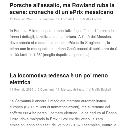
Porsche all’assalto, ma Rowland ruba la
scena: cronache di un ePrix messicano
/
/
/
12 Gennaio 2025
0 Commenti
in
Formula E
di
Mattia Eccheli
In Formula E le monoposto sono tutte “uguali” e la differenza la
fanno i dettagli, talvolta anche la fortuna. A Città del Messico,
dove sabato si è corso il secondo ePrix della Stagione 11, la
prima con le monoposto elettriche Gen3 capaci di schizzare da 0
a 100 km/h in 1,86” (meglio rispetto a quelle […]
La locomotiva tedesca è un po’ meno
elettrica
/
/
/
11 Gennaio 2025
0 Commenti
in
Mercato dell'auto
di
Mattia Eccheli
La Germania è ancora il maggiore mercato automobilistico
europeo (2,817 milioni di immatricolazioni), ma al termine del
sofferto 2024 ha perso il primato elettrico. Lo ha ceduto al Regno
Unito, dove malgrado la Brexit i volumi dei veicoli a zero
emissioni sono schizzati del 21% a 381.970 esemplari, contro le