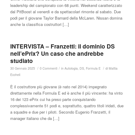
leadership del campionato con 68 punti. Weekend caratterizzato
dal PitBoost al venerdì e da spettacolari rimonte al sabato. Due
podi per il giovane Taylor Barnard della McLaren. Nissan domina
anche la classifica costruttori […]
INTERVISTA – Franzetti: il dominio DS
nell’ePrix? Un caso che andrebbe
studiato
/
/
/
30 Gennaio 2025
0 Commenti
in
Autologia
,
DS
,
Formula E
di
Mattia
Eccheli
È il costruttore più giovane (è nato nel 2014) impegnato
direttamente nella Formula E ed è anche il più vincente: ha vinto
16 dei 123 ePrix cui ha preso parte conquistando
complessivamente 51 podi e, soprattutto, quattro titoli iridati, due
a squadre e due per i piloti. Secondo Eugenio Franzetti, il
manager italiano che da […]