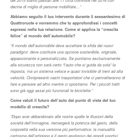
del 2015 siamo passati alle 11 città coinvolte nel 2016 con
decine di miglia di persone mobilitate…”
Abbiamo seguito il tuo intervento durante il sessantesimo di
Quattroruote e vorremmo che tu approfondissi i concetti
espressi nella tua relazione. Come si applica la “crescita
felice” al mondo dell’automobile?
“Il mondo dell’automobile deve accettare la sfida dei nuovi
paradigmi: deve costituire una opzione sostenibile, originale,
appassionante e personalizzata. Se puntiamo esclusivamente
alla sicurezza non sarà certo “l’auto che si guida da sola” la
risposta, ma un sistema veloce e quasi invisibile di treni ad alta
velocità. Onnipresenti nastri trasportatori che ci permetteranno di
fare e pensare ad altro mentre ci spostiamo. Per i piccoli tratti
sono già oggi assai più funzionali le biciclette.”
Come valuti il futuro dell’auto dal punto di vista del tuo
modello di crescita?
“Dopo aver abbandonato alle nostre spalle le illusioni della
società dell’immagine, riemergerà la potenza del gesto, della
corporeità nella sua versione più performativa: la manualità
certosina dell’artigiano e il gesto esplosivo dei grandi sportivi.