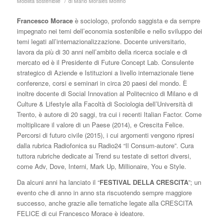
/
Mobilità sostenibile
di
Mario Morales Molfino
Francesco Morace
è sociologo, profondo saggista e da sempre
impegnato nei temi dell’economia sostenibile e nello sviluppo dei
temi legati all’internazionalizzazione. Docente universitario,
lavora da più di 30 anni nell’ambito della ricerca sociale e di
mercato ed è il Presidente di Future Concept Lab. Consulente
strategico di Aziende e Istituzioni a livello internazionale tiene
conferenze, corsi e seminari in circa 20 paesi del mondo. È
inoltre docente di Social Innovation al Politecnico di Milano e di
Culture & Lifestyle alla Facoltà di Sociologia dell’Università di
Trento, è autore di 20 saggi, tra cui i recenti Italian Factor. Come
moltiplicare il valore di un Paese (2014), e Crescita Felice.
Percorsi di futuro civile (2015), i cui argomenti vengono ripresi
dalla rubrica Radiofonica su Radio24 “Il Consum-autore”. Cura
tuttora rubriche dedicate ai Trend su testate di settori diversi,
come Adv, Dove, Interni, Mark Up, Millionaire, You e Style.
Da alcuni anni ha lanciato il “
FESTIVAL DELLA CRESCITA
”; un
evento che di anno in anno sta riscuotendo sempre maggiore
successo, anche grazie alle tematiche legate alla CRESCITA
FELICE di cui Francesco Morace è ideatore.