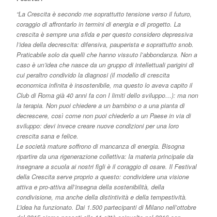
“La Crescita è secondo me soprattutto tensione verso il futuro,
coraggio di affrontarlo in termini di energia e di progetto. La
crescita è sempre una sfida e per questo considero depressiva
l’idea della decrescita: difensiva, pauperista e soprattutto snob.
Praticabile solo da quelli che hanno vissuto l’abbondanza. Non a
caso è un’idea che nasce da un gruppo di intellettuali parigini di
cui peraltro condivido la diagnosi (il modello di crescita
economica infinita è insostenibile, ma questo lo aveva capito il
Club di Roma già 40 anni fa con I limiti dello sviluppo…): ma non
la terapia. Non puoi chiedere a un bambino o a una pianta di
decrescere, così come non puoi chiederlo a un Paese in via di
sviluppo: devi invece creare nuove condizioni per una loro
crescita sana e felice.
Le società mature soffrono di mancanza di energia. Bisogna
ripartire da una rigenerazione collettiva: la materia principale da
insegnare a scuola ai nostri figli è il coraggio di osare. Il Festival
della Crescita serve proprio a questo: condividere una visione
attiva e pro-attiva all’insegna della sostenibilità, della
condivisione, ma anche della distintività e della tempestività.
L’idea ha funzionato. Dai 1.500 partecipanti di Milano nell’ottobre