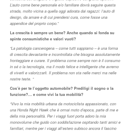
L’auto come bene personale e/o familiare dovrà seguire questa
strada, molto vicina a quella oggi adorata dai ragazzi: l’auto di
design, da amare e di cui prendersi cura, come fosse una
appendice del proprio corpo.”
La crescita è sempre un bene? Anche quando si fonda su
spinte consumistiche e valori vuoti?
“La patologia cancerogena – come tutti sappiamo – è una forma
di crescita devastante e incontrollata che bisogna assolutamente
fronteggiare e curare. Il problema come sempre non è il consumo
in sé o la tecnologia, ma il modo felice e intelligente che avremo
di viverli e valorizzarli. Il problema non sta nelle merci ma nelle
nostre teste. “
Cos’è per te l’oggetto automobile? Prediligi il sogno o la
funzione?… e come vivi la tua mobilità?
“Vivo la mia mobilità urbana da motociclista appassionato, con
una Honda Night Hawk che è ormai moto d’epoca, parte di me e
della mia personalità. Per i viaggi fuori porta adoro la mia
monovolume che guido con soddisfazione ospitando tanti amici e
familiari, mentre per i viaggi all’estero subisco ancora il fascino