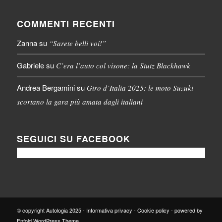
COMMENTI RECENTI
Zanna
su
“Sarete belli voi!”
Gabriele
su
C’era l’auto col visone: la Stutz Blackhawk
Andrea Bergamini
su
Giro d’Italia 2025: le moto Suzuki
scortano la gara più amata dagli italiani
SEGUICI SU FACEBOOK
© copyright Autologia 2025 -
Informativa privacy
-
Cookie policy
-
powered by
Enfold WordPress Theme