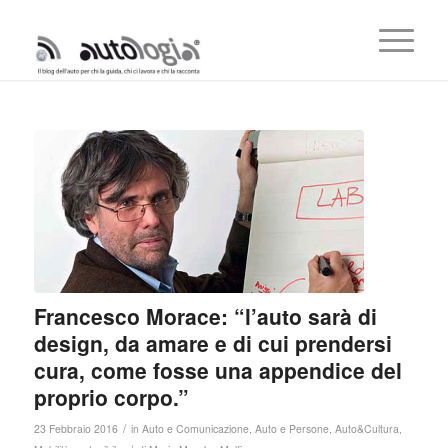
Francesco Morace: “l’auto sarà di
design, da amare e di cui prendersi
cura, come fosse una appendice del
proprio corpo.”
/
23 Febbraio 2016
in
Auto e Comunicazione
,
Auto e Persone
,
Auto&Cultura
,