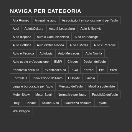
NAVIGA PER CATEGORIA
Alfa Romeo
Anteprime auto
Associazioni e riconoscimenti per l'auto
Audi
Auto&Cultura
Auto & Letteratura
Auto & lifestyle
Auto d'epoca
Auto e Comunicazione
Auto ed Ecologia
Auto elettrica
Auto elettrica/ibrida
Auto e Media
Auto e Persone
Auto e Tecnica
Autologia
Auto Mercedes
Auto Novità
Auto usate e d'occasione
BMW
Citroen
Design dell'auto
Economia dell'auto
Eventi dell'auto
FCA
Ferrari
Fiat
Ford
Formula 1
Innovazione dell'auto
L'Ospite
Lancia
Leggi e burocrazia per l'auto
Mercato dell'auto
Mobilità sostenibile
Motor Show
Motor Sport
Normative per l'auto
Pubblicità dell'auto
Rally
Renault
Salone Auto
Sicurezza dell'auto
Toyota
Volkswagen