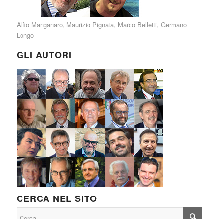
Alfio Manganaro
,
Maurizio Pignata
,
Marco Belletti
,
Germano
Longo
GLI AUTORI
CERCA NEL SITO