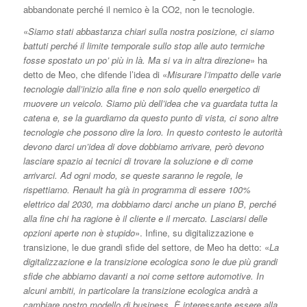
abbandonate perché il nemico è la CO2, non le tecnologie.
«
Siamo stati abbastanza chiari sulla nostra posizione, ci siamo
battuti perché il limite temporale sullo stop alle auto termiche
fosse spostato un po’ più in là. Ma si va in altra direzione
» ha
detto de Meo, che difende l’idea di «
Misurare l’impatto delle varie
tecnologie dall’inizio alla fine e non solo quello energetico di
muovere un veicolo. Siamo più dell’idea che va guardata tutta la
catena e, se la guardiamo da questo punto di vista, ci sono altre
tecnologie che possono dire la loro. In questo contesto le autorità
devono darci un’idea di dove dobbiamo arrivare, però devono
lasciare spazio ai tecnici di trovare la soluzione e di come
arrivarci. Ad ogni modo, se queste saranno le regole, le
rispettiamo. Renault ha già in programma di essere 100%
elettrico dal 2030, ma dobbiamo darci anche un piano B, perché
alla fine chi ha ragione è il cliente e il mercato. Lasciarsi delle
opzioni aperte non è stupido
». Infine, su digitalizzazione e
transizione, le due grandi sfide del settore, de Meo ha detto: «
La
digitalizzazione e la transizione ecologica sono le due più grandi
sfide che abbiamo davanti a noi come settore automotive. In
alcuni ambiti, in particolare la transizione ecologica andrà a
cambiare nostro modello di business. È interessante essere alla