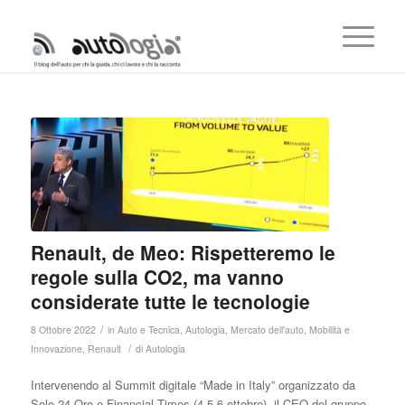
Renault, de Meo: Rispetteremo le
regole sulla CO2, ma vanno
considerate tutte le tecnologie
/
8 Ottobre 2022
in
Auto e Tecnica
,
Autologia
,
Mercato dell'auto
,
Mobilità e
/
Innovazione
,
Renault
di
Autologia
Intervenendo al Summit digitale “Made in Italy” organizzato da
Sole 24 Ore e Financial Times (4-5-6 ottobre), il CEO del gruppo