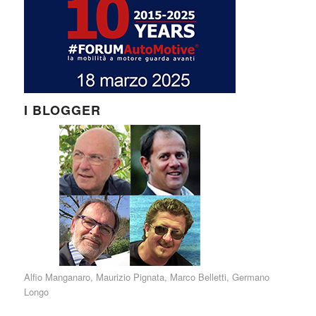
I BLOGGER
Alfio Manganaro
,
Maurizio Pignata
,
Marco Belletti
,
Germano
Longo