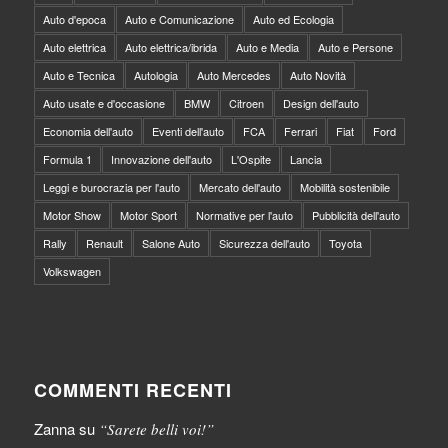
Auto d'epoca
Auto e Comunicazione
Auto ed Ecologia
Auto elettrica
Auto elettrica/ibrida
Auto e Media
Auto e Persone
Auto e Tecnica
Autologia
Auto Mercedes
Auto Novità
Auto usate e d'occasione
BMW
Citroen
Design dell'auto
Economia dell'auto
Eventi dell'auto
FCA
Ferrari
Fiat
Ford
Formula 1
Innovazione dell'auto
L'Ospite
Lancia
Leggi e burocrazia per l'auto
Mercato dell'auto
Mobilità sostenibile
Motor Show
Motor Sport
Normative per l'auto
Pubblicità dell'auto
Rally
Renault
Salone Auto
Sicurezza dell'auto
Toyota
Volkswagen
COMMENTI RECENTI
Zanna
su
“Sarete belli voi!”