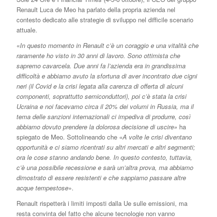
Renault Luca de Meo ha parlato della propria azienda nel
contesto dedicato alle strategie di sviluppo nel difficile scenario
attuale.
«
In questo momento in Renault c’è un coraggio e una vitalità che
raramente ho visto in 30 anni di lavoro. Sono ottimista che
sapremo cavarcela. Due anni fa l’azienda era in grandissima
difficoltà e abbiamo avuto la sfortuna di aver incontrato due cigni
neri (il Covid e la crisi legata alla carenza di offerta di alcuni
componenti, soprattutto semiconduttori), poi c’è stata la crisi
Ucraina e noi facevamo circa il 20% dei volumi in Russia, ma il
tema delle sanzioni internazionali ci impediva di produrre, così
abbiamo dovuto prendere la dolorosa decisione di uscire»
ha
spiegato de Meo. Sottolineando che «
A volte le crisi diventano
opportunità e ci siamo ricentrati su altri mercati e altri segmenti;
ora le cose stanno andando bene. In questo contesto, tuttavia,
c’è una possibile recessione e sarà un’altra prova, ma abbiamo
dimostrato di essere resistenti e che sappiamo passare altre
acque tempestose
».
Renault rispetterà i limiti imposti dalla Ue sulle emissioni, ma
resta convinta del fatto che alcune tecnologie non vanno