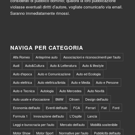
considerati di pubblico dominio; qualora la loro pubblicazione
violasse eventuali diritti d’autore, vogliate comunicarlo via email.
Saranno immediatamente rimossi.
NAVIGA PER CATEGORIA
Alfa Romeo
Anteprime auto
Associazioni e riconoscimenti per l'auto
Audi
Auto&Cultura
Auto & Letteratura
Auto & lifestyle
Auto d'epoca
Auto e Comunicazione
Auto ed Ecologia
Auto elettrica
Auto elettrica/ibrida
Auto e Media
Auto e Persone
Auto e Tecnica
Autologia
Auto Mercedes
Auto Novità
Auto usate e d'occasione
BMW
Citroen
Design dell'auto
Economia dell'auto
Eventi dell'auto
FCA
Ferrari
Fiat
Ford
Formula 1
Innovazione dell'auto
L'Ospite
Lancia
Leggi e burocrazia per l'auto
Mercato dell'auto
Mobilità sostenibile
Motor Show
Motor Sport
Normative per l'auto
Pubblicità dell'auto