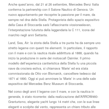
Anche quest’anno, dal 21 al 26 settembre, Mercedes Benz Italia
conferma la partnership con il Salone Nautico di Genova. Un
nuovo appuntamento per riscoprire la passione per il mare, da
sempre nel dna della Stella. Protagonista dello spazio espositivo
della Casa di Stoccarda sarà l’affascinante viosioneeleven,
l’interpretazione futurista della leggendaria la C 111, icona del
marchio negli anni Settanta.
Land, Sea, Air: la storia della Stella a tre punte ha da sempre uno
stretto legame con questi tre elementi. In particolare, il rapporto
con il mare e con la nautica risale addirittura al 1888, quando ha
inizio la produzione in serie dei motoscafi Daimler. Il primo
modello dell’esperienza cantieristica della Stella fu una piccola
nave da crociera estiva, si chiamava ‘Marie’ ed era stata
commissionata da Otto von Bismarck, cancelliere tedesco dal
1871 al 1890. Oggi si può ammirare la ‘Marie’ in una delle sale
espositive del Mercedes Benz Museum di Stoccarda.
Nel corso degli anni il legame con il mare, e con la nautica in
generale, è stato ricorrente: dalla realizzazione dell’ARROW460-
Granturismo, elegante yacht lungo 14 metri che, con le sue linee
eleganti e scolpite dal vento, rappresenta un chiaro tributo alle