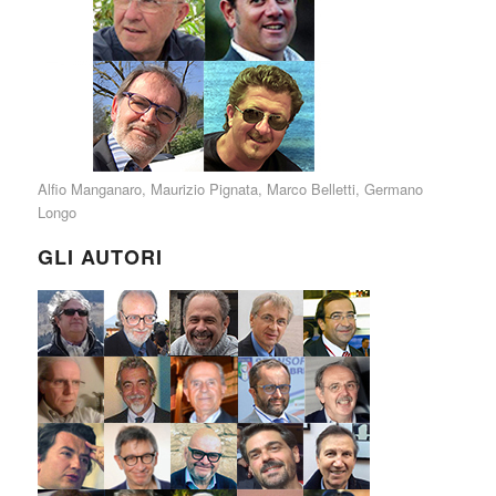
Alfio Manganaro
,
Maurizio Pignata
,
Marco Belletti
,
Germano
Longo
GLI AUTORI