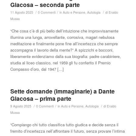
Giacosa – seconda parte
/
/
/
11 Agosto 2025
0 Commenti
in
Auto e Persone
,
Autologia
di
Eraldo
Mussa
“Che cosa c’è di più bello dell’intuizione che improvvisamente
illumina una lunga, arrovellante, corrosiva, magari nebulosa
meditazione e finalmente pone fine all’incertezza che sempre
accompagna il lavorio della mente?” A spizzichi e bocconi,
liberamente evidenziamo dalla sua biografia: padre carabiniere,
studia al liceo classico, nel 1959 gli fu conferito il Premio
Compasso d’oro, dal 1947 […]
Sette domande (immaginarie) a Dante
Giacosa – prima parte
/
/
/
9 Agosto 2025
0 Commenti
in
Auto e Persone
,
Autologia
di
Eraldo
Mussa
“Compiango chi tutto classifica tutto giudica e decide senza il
fremito d’incertezza nell’affrontare il futuro, senza provare l’intima