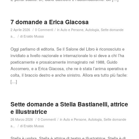
7 domande a Erica Giacosa
/
/
2 Aprile 2026
0 Commenti
in
Auto e Persone
,
Autologia
,
Sette domande
/
a...
di
Eraldo Mussa
Oggi parliamo di editoria. Se il Salone del Libro è riconosciuto e
invidiato a livello nazionale e internazionale lo si deve a chi l’ha
poeticamente e prosaicamente immaginato nel 1988, Guido
Accornero, e a Erica Giacosa, che ne è stata l’anima operativa e
colta, il braccio destro e anche sinistro. Allora era tutto più facile:
[…]
Sette domande a Stella Bastianelli, attrice
e illustratrice
/
/
26 Marzo 2026
0 Commenti
in
Auto e Persone
,
Autologia
,
Sette domande
/
a...
di
Eraldo Mussa
Stella è umbra. Stella è attrice di teatro e illustratrice. Stella è di