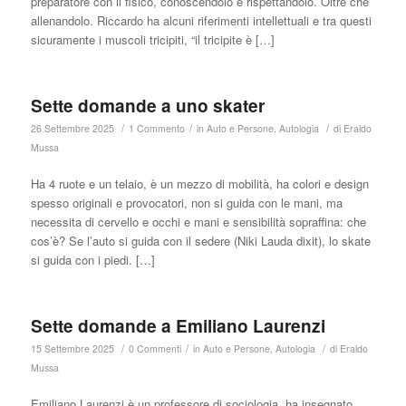
preparatore con il fisico, conoscendolo e rispettandolo. Oltre che
allenandolo. Riccardo ha alcuni riferimenti intellettuali e tra questi
sicuramente i muscoli tricipiti, “il tricipite è […]
Sette domande a uno skater
/
/
/
26 Settembre 2025
1 Commento
in
Auto e Persone
,
Autologia
di
Eraldo
Mussa
Ha 4 ruote e un telaio, è un mezzo di mobilità, ha colori e design
spesso originali e provocatori, non si guida con le mani, ma
necessita di cervello e occhi e mani e sensibilità sopraffina: che
cos’è? Se l’auto si guida con il sedere (Niki Lauda dixit), lo skate
si guida con i piedi. […]
Sette domande a Emiliano Laurenzi
/
/
/
15 Settembre 2025
0 Commenti
in
Auto e Persone
,
Autologia
di
Eraldo
Mussa
Emiliano Laurenzi è un professore di sociologia, ha insegnato