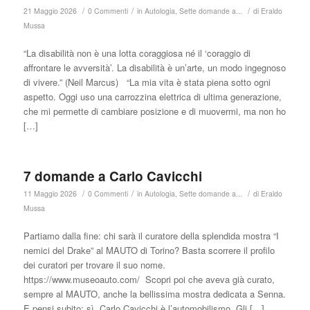
/
/
/
21 Maggio 2026
0 Commenti
in
Autologia
,
Sette domande a...
di
Eraldo
Mussa
“La disabilità non è una lotta coraggiosa né il ‘coraggio di
affrontare le avversità’. La disabilità è un’arte, un modo ingegnoso
di vivere.” (Neil Marcus) “La mia vita è stata piena sotto ogni
aspetto. Oggi uso una carrozzina elettrica di ultima generazione,
che mi permette di cambiare posizione e di muovermi, ma non ho
[…]
7 domande a Carlo Cavicchi
/
/
/
11 Maggio 2026
0 Commenti
in
Autologia
,
Sette domande a...
di
Eraldo
Mussa
Partiamo dalla fine: chi sarà il curatore della splendida mostra “I
nemici del Drake” al MAUTO di Torino? Basta scorrere il profilo
dei curatori per trovare il suo nome.
https://www.museoauto.com/ Scopri poi che aveva già curato,
sempre al MAUTO, anche la bellissima mostra dedicata a Senna.
E pensi subito: sì, Carlo Cavicchi è l’automobilismo. Gli […]