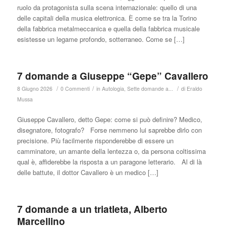
ruolo da protagonista sulla scena internazionale: quello di una
delle capitali della musica elettronica. È come se tra la Torino
della fabbrica metalmeccanica e quella della fabbrica musicale
esistesse un legame profondo, sotterraneo. Come se […]
7 domande a Giuseppe “Gepe” Cavallero
/
/
/
8 Giugno 2026
0 Commenti
in
Autologia
,
Sette domande a...
di
Eraldo
Mussa
Giuseppe Cavallero, detto Gepe: come si può definire? Medico,
disegnatore, fotografo? Forse nemmeno lui saprebbe dirlo con
precisione. Più facilmente risponderebbe di essere un
camminatore, un amante della lentezza o, da persona coltissima
qual è, affiderebbe la risposta a un paragone letterario. Al di là
delle battute, il dottor Cavallero è un medico […]
7 domande a un triatleta, Alberto
Marcellino