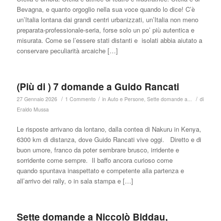
Bevagna, e quanto orgoglio nella sua voce quando lo dice! C’è
un’Italia lontana dai grandi centri urbanizzati, un’Italia non meno
preparata-professionale-seria, forse solo un po’ più autentica e
misurata. Come se l’essere stati distanti e isolati abbia aiutato a
conservare peculiarità arcaiche […]
(Più di ) 7 domande a Guido Rancati
/
/
/
27 Gennaio 2026
1 Commento
in
Auto e Persone
,
Sette domande a...
di
Eraldo Mussa
Le risposte arrivano da lontano, dalla contea di Nakuru in Kenya,
6300 km di distanza, dove Guido Rancati vive oggi. Diretto e di
buon umore, franco da poter sembrare brusco, irridente e
sorridente come sempre. Il baffo ancora curioso come
quando spuntava inaspettato e competente alla partenza e
all’arrivo dei rally, o in sala stampa e […]
Sette domande a Niccolò Biddau,