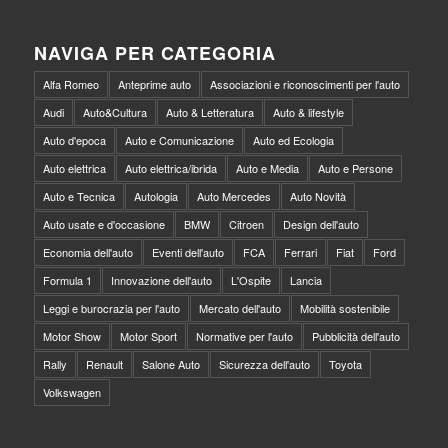
NAVIGA PER CATEGORIA
Alfa Romeo
Anteprime auto
Associazioni e riconoscimenti per l'auto
Audi
Auto&Cultura
Auto & Letteratura
Auto & lifestyle
Auto d'epoca
Auto e Comunicazione
Auto ed Ecologia
Auto elettrica
Auto elettrica/ibrida
Auto e Media
Auto e Persone
Auto e Tecnica
Autologia
Auto Mercedes
Auto Novità
Auto usate e d'occasione
BMW
Citroen
Design dell'auto
Economia dell'auto
Eventi dell'auto
FCA
Ferrari
Fiat
Ford
Formula 1
Innovazione dell'auto
L'Ospite
Lancia
Leggi e burocrazia per l'auto
Mercato dell'auto
Mobilità sostenibile
Motor Show
Motor Sport
Normative per l'auto
Pubblicità dell'auto
Rally
Renault
Salone Auto
Sicurezza dell'auto
Toyota
Volkswagen