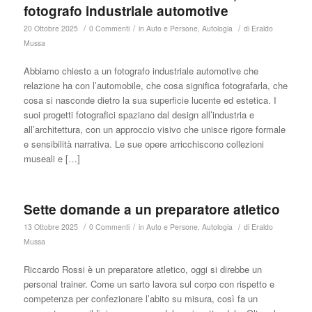
fotografo industriale automotive
/
/
/
20 Ottobre 2025
0 Commenti
in
Auto e Persone
,
Autologia
di
Eraldo
Mussa
Abbiamo chiesto a un fotografo industriale automotive che
relazione ha con l’automobile, che cosa significa fotografarla, che
cosa si nasconde dietro la sua superficie lucente ed estetica. I
suoi progetti fotografici spaziano dal design all’industria e
all’architettura, con un approccio visivo che unisce rigore formale
e sensibilità narrativa. Le sue opere arricchiscono collezioni
museali e […]
Sette domande a un preparatore atletico
/
/
/
13 Ottobre 2025
0 Commenti
in
Auto e Persone
,
Autologia
di
Eraldo
Mussa
Riccardo Rossi è un preparatore atletico, oggi si direbbe un
personal trainer. Come un sarto lavora sul corpo con rispetto e
competenza per confezionare l’abito su misura, così fa un