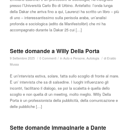
presso l’Università Carlo Bo di Urbino. Antefatto: l’onda lunga
della Dakar che arriva fino a qui, Laurenzi ha scritto un libro – più
di uno – interessantissimo sulla penisola araba, un’analisi
profonda e sociologica (edito da Manifestolibri) che mi ha
accompagnato durante la Dakar 25 cui […]
Sette domande a Willy Della Porta
/
/
/
9 Settembre 2025
0 Commenti
in
Auto e Persone
,
Autologia
di
Eraldo
Mussa
È un’intervista estiva, solare, fatta sullo scoglio di fronte al mare.
È un’ intervista che sa di salsedine. I luoghi influenzano gli
incontri, facilitano il dialogo, se poi la scaletta è quella dello
scoglio e non quella di un meeting, molto meglio. Willy Della
Porta è un professionista della pubblicità, della comunicazione e
delle pubbliche […]
Sette domande immaginarie a Dante