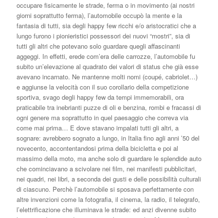
occupare fisicamente le strade, ferma o in movimento (ai nostri
giorni soprattutto ferma), l’automobile occupò la mente e la
fantasia di tutti, sia degli happy few ricchi e/o aristocratici che a
lungo furono i pionieristici possessori dei nuovi “mostri”, sia di
tutti gli altri che potevano solo guardare quegli affascinanti
aggeggi. In effetti, erede com’era delle carrozze, l’automobile fu
subito un’elevazione al quadrato dei valori di status che già esse
avevano incarnato. Ne mantenne molti nomi (coupé, cabriolet…)
e aggiunse la velocità con il suo corollario della competizione
sportiva, svago degli happy few da tempi immemorabili, ora
praticabile tra inebrianti puzze di oli e benzina, rombi e fracassi di
ogni genere ma soprattutto in quel paesaggio che correva via
come mai prima… E dove stavano impalati tutti gli altri, a
sognare: avrebbero sognato a lungo, in Italia fino agli anni ’50 del
novecento, accontentandosi prima della bicicletta e poi al
massimo della moto, ma anche solo di guardare le splendide auto
che cominciavano a scivolare nei film, nei manifesti pubblicitari,
nei quadri, nei libri, a seconda dei gusti e delle possibilità culturali
di ciascuno. Perchè l’automobile si sposava perfettamente con
altre invenzioni come la fotografia, il cinema, la radio, il telegrafo,
l’elettrificazione che illuminava le strade: ed anzi divenne subito