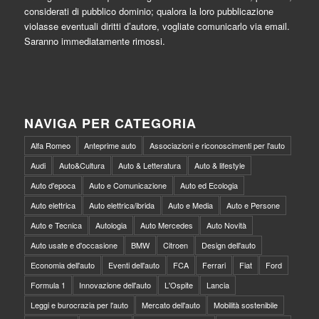
considerati di pubblico dominio; qualora la loro pubblicazione
violasse eventuali diritti d’autore, vogliate comunicarlo via email.
Saranno immediatamente rimossi.
NAVIGA PER CATEGORIA
Alfa Romeo
Anteprime auto
Associazioni e riconoscimenti per l'auto
Audi
Auto&Cultura
Auto & Letteratura
Auto & lifestyle
Auto d'epoca
Auto e Comunicazione
Auto ed Ecologia
Auto elettrica
Auto elettrica/ibrida
Auto e Media
Auto e Persone
Auto e Tecnica
Autologia
Auto Mercedes
Auto Novità
Auto usate e d'occasione
BMW
Citroen
Design dell'auto
Economia dell'auto
Eventi dell'auto
FCA
Ferrari
Fiat
Ford
Formula 1
Innovazione dell'auto
L'Ospite
Lancia
Leggi e burocrazia per l'auto
Mercato dell'auto
Mobilità sostenibile