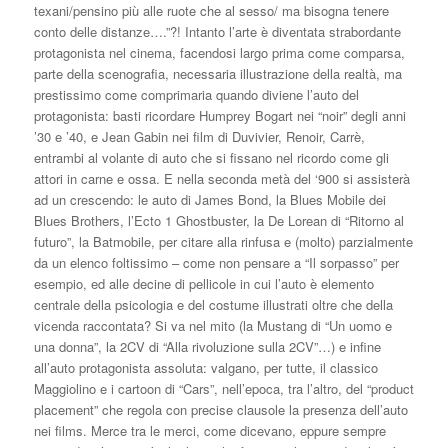
texani/pensino più alle ruote che al sesso/ ma bisogna tenere
conto delle distanze….”?! Intanto l’arte è diventata strabordante
protagonista nel cinema, facendosi largo prima come comparsa,
parte della scenografia, necessaria illustrazione della realtà, ma
prestissimo come comprimaria quando diviene l’auto del
protagonista: basti ricordare Humprey Bogart nei “noir” degli anni
’30 e ’40, e Jean Gabin nei film di Duvivier, Renoir, Carrè,
entrambi al volante di auto che si fissano nel ricordo come gli
attori in carne e ossa. E nella seconda metà del ‘900 si assisterà
ad un crescendo: le auto di James Bond, la Blues Mobile dei
Blues Brothers, l’Ecto 1 Ghostbuster, la De Lorean di “Ritorno al
futuro”, la Batmobile, per citare alla rinfusa e (molto) parzialmente
da un elenco foltissimo – come non pensare a “Il sorpasso” per
esempio, ed alle decine di pellicole in cui l’auto è elemento
centrale della psicologia e del costume illustrati oltre che della
vicenda raccontata? Si va nel mito (la Mustang di “Un uomo e
una donna”, la 2CV di “Alla rivoluzione sulla 2CV”…) e infine
all’auto protagonista assoluta: valgano, per tutte, il classico
Maggiolino e i cartoon di “Cars”, nell’epoca, tra l’altro, del “product
placement” che regola con precise clausole la presenza dell’auto
nei films. Merce tra le merci, come dicevano, eppure sempre