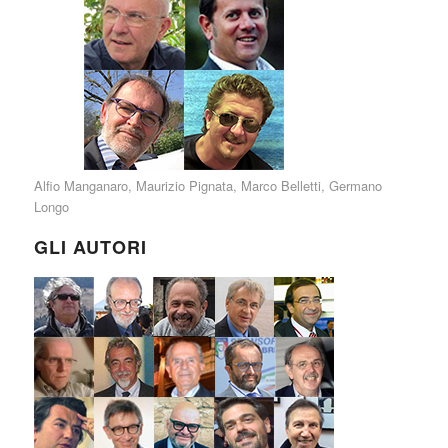
Alfio Manganaro
,
Maurizio Pignata
,
Marco Belletti
,
Germano
Longo
GLI AUTORI