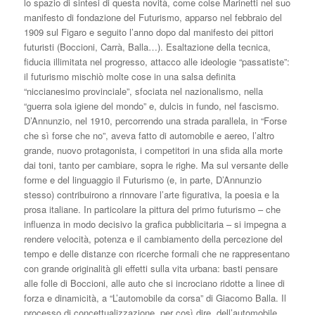
lo spazio di sintesi di questa novità, come colse Marinetti nel suo
manifesto di fondazione del Futurismo, apparso nel febbraio del
1909 sul Figaro e seguito l’anno dopo dal manifesto dei pittori
futuristi (Boccioni, Carrà, Balla…). Esaltazione della tecnica,
fiducia illimitata nel progresso, attacco alle ideologie “passatiste”:
il futurismo mischiò molte cose in una salsa definita
“niccianesimo provinciale”, sfociata nel nazionalismo, nella
“guerra sola igiene del mondo” e, dulcis in fundo, nel fascismo.
D’Annunzio, nel 1910, percorrendo una strada parallela, in “Forse
che sì forse che no”, aveva fatto di automobile e aereo, l’altro
grande, nuovo protagonista, i competitori in una sfida alla morte
dai toni, tanto per cambiare, sopra le righe. Ma sul versante delle
forme e del linguaggio il Futurismo (e, in parte, D’Annunzio
stesso) contribuirono a rinnovare l’arte figurativa, la poesia e la
prosa italiane. In particolare la pittura del primo futurismo – che
influenza in modo decisivo la grafica pubblicitaria – si impegna a
rendere velocità, potenza e il cambiamento della percezione del
tempo e delle distanze con ricerche formali che ne rappresentano
con grande originalità gli effetti sulla vita urbana: basti pensare
alle folle di Boccioni, alle auto che si incrociano ridotte a linee di
forza e dinamicità, a “L’automobile da corsa” di Giacomo Balla. Il
processo di concettualizzazione, per così dire, dell’automobile