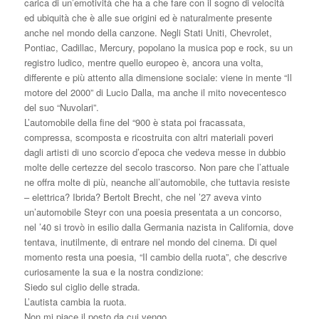
carica di un’emotività che ha a che fare con il sogno di velocità
ed ubiquità che è alle sue origini ed è naturalmente presente
anche nel mondo della canzone. Negli Stati Uniti, Chevrolet,
Pontiac, Cadillac, Mercury, popolano la musica pop e rock, su un
registro ludico, mentre quello europeo è, ancora una volta,
differente e più attento alla dimensione sociale: viene in mente “Il
motore del 2000” di Lucio Dalla, ma anche il mito novecentesco
del suo “Nuvolari”.
L’automobile della fine del “900 è stata poi fracassata,
compressa, scomposta e ricostruita con altri materiali poveri
dagli artisti di uno scorcio d’epoca che vedeva messe in dubbio
molte delle certezze del secolo trascorso. Non pare che l’attuale
ne offra molte di più, neanche all’automobile, che tuttavia resiste
– elettrica? Ibrida? Bertolt Brecht, che nel ’27 aveva vinto
un’automobile Steyr con una poesia presentata a un concorso,
nel ’40 si trovò in esilio dalla Germania nazista in California, dove
tentava, inutilmente, di entrare nel mondo del cinema. Di quel
momento resta una poesia, “Il cambio della ruota”, che descrive
curiosamente la sua e la nostra condizione:
Siedo sul ciglio delle strada.
L’autista cambia la ruota.
Non mi piace il posto da cui vengo.