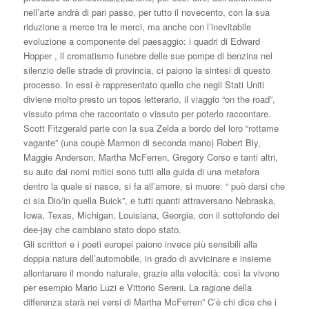
nell’arte andrà di pari passo, per tutto il novecento, con la sua
riduzione a merce tra le merci, ma anche con l’inevitabile
evoluzione a componente del paesaggio: i quadri di Edward
Hopper , il cromatismo funebre delle sue pompe di benzina nel
silenzio delle strade di provincia, ci paiono la sintesi di questo
processo. In essi è rappresentato quello che negli Stati Uniti
diviene molto presto un topos letterario, il viaggio “on the road”,
vissuto prima che raccontato o vissuto per poterlo raccontare.
Scott Fitzgerald parte con la sua Zelda a bordo del loro “rottame
vagante” (una coupè Marmon di seconda mano) Robert Bly,
Maggie Anderson, Martha McFerren, Gregory Corso e tanti altri,
su auto dai nomi mitici sono tutti alla guida di una metafora
dentro la quale si nasce, si fa all’amore, si muore: “ può darsi che
ci sia Dio/in quella Buick”, e tutti quanti attraversano Nebraska,
Iowa, Texas, Michigan, Louisiana, Georgia, con il sottofondo dei
dee-jay che cambiano stato dopo stato.
Gli scrittori e i poeti europei paiono invece più sensibili alla
doppia natura dell’automobile, in grado di avvicinare e insieme
allontanare il mondo naturale, grazie alla velocità: così la vivono
per esempio Mario Luzi e Vittorio Sereni. La ragione della
differenza starà nei versi di Martha McFerren” C’è chi dice che i