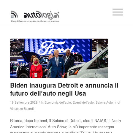
Biden inaugura Detroit e annuncia il
futuro dell’auto negli Usa
/
/
18 Settembre 2022
in
Economia dell'auto
,
Eventi dell'auto
,
Salone Auto
di
Vincenzo Bajardi
Ritorna, dopo tre anni, il Salone di Detroit, cioè il NAIAS, il North
America International Auto Show, la più importante rassegna
motoristica al mondo insieme a quella di Tokyo. Ha aperto i