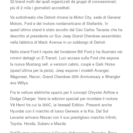
32 brand molti dei quali organizzati da gruppi di concessionari,
più di 2 mila i giornalisti accreditati.
Va sottolineato che Detroit rimane la Motor City, sede di General
Motors, Ford e del motore nordamericano di Stellantis. In
quest’ultimo stand è stato accolto dal Ceo Carlos Tavares che ha
descritto al presidente un Suv Jeep Grand Cherokee assemblato
nella fabbrica di Mack Avenue in un sobborgo di Detroit.
Nello stand Ford il nipote del fondatore Bill Ford jr ha illustrato nei
minimi dettagli un E-Transit. Luci accese sulla Ford che espone
la nuova Mustang nell. e versioni cabrio, coupè e Dark Horse
(quest’ultima per la pista). Jeep espone i modelli Avanger,
Wagoneer, Recon, Grand Cherokee 30th Anniversary e Wrangler
4xe Willys.
Fra le vetture elettriche spazio per il concept Chrysler Airflow e
Dodge Charger. Varie le edizioni speciali per ricordare il motore
V8 Hemi fra cui la 300C, la farewall Edition. Presenti anche
Hyundai con il marchio di lusso Genesis e la Kia. Dal Sol
Levante arrivano Nissan con il suo prestigioso marchio Infiniti,
Toyota, Honda, Subaru e Mazda.
Dall’Europa provengono il Gruppo Volkswagen, Porsche, Bmw,