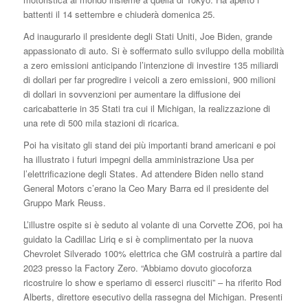
battenti il 14 settembre e chiuderà domenica 25.
Ad inaugurarlo il presidente degli Stati Uniti, Joe Biden, grande
appassionato di auto. Si è soffermato sullo sviluppo della mobilità
a zero emissioni anticipando l’intenzione di investire 135 miliardi
di dollari per far progredire i veicoli a zero emissioni, 900 milioni
di dollari in sovvenzioni per aumentare la diffusione dei
caricabatterie in 35 Stati tra cui il Michigan, la realizzazione di
una rete di 500 mila stazioni di ricarica.
Poi ha visitato gli stand dei più importanti brand americani e poi
ha illustrato i futuri impegni della amministrazione Usa per
l’elettrificazione degli States. Ad attendere Biden nello stand
General Motors c’erano la Ceo Mary Barra ed il presidente del
Gruppo Mark Reuss.
L’illustre ospite si è seduto al volante di una Corvette ZO6, poi ha
guidato la Cadillac Liriq e si è complimentato per la nuova
Chevrolet Silverado 100% elettrica che GM costruirà a partire dal
2023 presso la Factory Zero. “Abbiamo dovuto giocoforza
ricostruire lo show e speriamo di esserci riusciti” – ha riferito Rod
Alberts, direttore esecutivo della rassegna del Michigan. Presenti