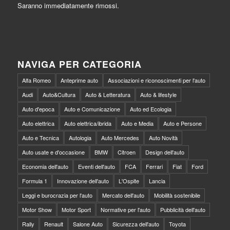
Saranno immediatamente rimossi.
NAVIGA PER CATEGORIA
Alfa Romeo
Anteprime auto
Associazioni e riconoscimenti per l'auto
Audi
Auto&Cultura
Auto & Letteratura
Auto & lifestyle
Auto d'epoca
Auto e Comunicazione
Auto ed Ecologia
Auto elettrica
Auto elettrica/ibrida
Auto e Media
Auto e Persone
Auto e Tecnica
Autologia
Auto Mercedes
Auto Novità
Auto usate e d'occasione
BMW
Citroen
Design dell'auto
Economia dell'auto
Eventi dell'auto
FCA
Ferrari
Fiat
Ford
Formula 1
Innovazione dell'auto
L'Ospite
Lancia
Leggi e burocrazia per l'auto
Mercato dell'auto
Mobilità sostenibile
Motor Show
Motor Sport
Normative per l'auto
Pubblicità dell'auto
Rally
Renault
Salone Auto
Sicurezza dell'auto
Toyota