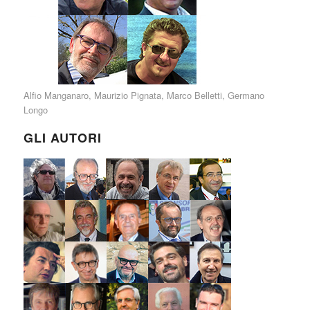
Alfio Manganaro
,
Maurizio Pignata
,
Marco Belletti
,
Germano
Longo
GLI AUTORI