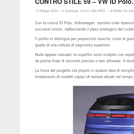
CONTRO STILE 59 – VW ID Polo…
/
/
12 Maggio 2026
in
Autologia
,
Contro Stile WDS
di
Walter De Silv
Con la nuova ID Polo, Volkswagen sembra voler ripercorre
successi storici, riaffermando il peso strategico del mode
Il profilo si distingue per proporzioni riuscite, ruote di g
quella di una vettura di segmento superiore.
Nulla appare casuale: le superfici sono scolpite con equil
da poche linee di raccordo precise e ben allineate. Il risu
La forza del progetto sta proprio in questa idea di sempli
fondamento di modelli capaci di restare attuali nel tempo,