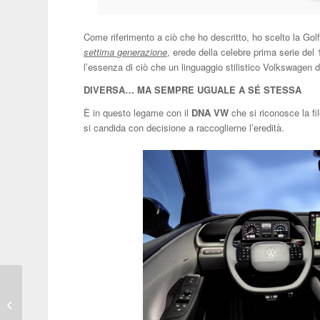
Come riferimento a ciò che ho descritto, ho scelto la Go
settima generazione
, erede della celebre prima serie del
l’essenza di ciò che un linguaggio stilistico Volkswagen
DIVERSA… MA SEMPRE UGUALE A SÉ STESSA
È in questo legame con il
DNA VW
che si riconosce la fi
si candida con decisione a raccoglierne l’eredità.
7 domande a Carlo Cavicchi