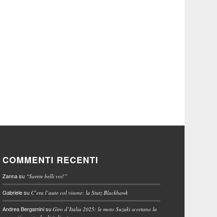
COMMENTI RECENTI
Zanna
su
“Sarete belli voi!”
Gabriele
su
C’era l’auto col visone: la Stutz Blackhawk
Andrea Bergamini
su
Giro d’Italia 2025: le moto Suzuki scortano la