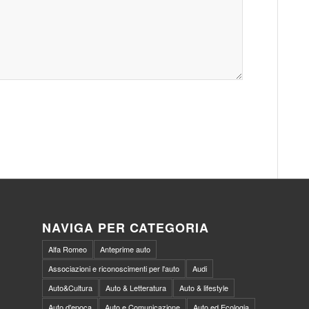
NAVIGA PER CATEGORIA
Alfa Romeo
Anteprime auto
Associazioni e riconoscimenti per l'auto
Audi
Auto&Cultura
Auto & Letteratura
Auto & lifestyle
Auto d'epoca
Auto e Comunicazione
Auto ed Ecologia