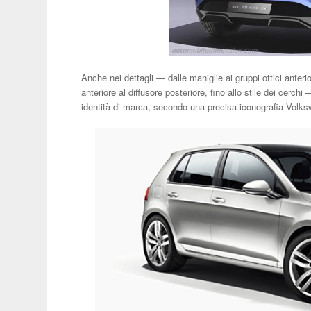
Anche nei dettagli — dalle maniglie ai gruppi ottici anterio
anteriore al diffusore posteriore, fino allo stile dei cerch
identità di marca, secondo una precisa iconografia Volk