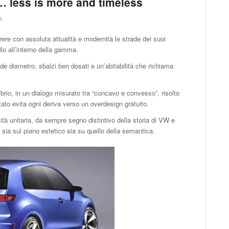
 less is more and timeless
a
re con assoluta attualità e modernità le strade dei suoi
llo all’interno della gamma.
rande diametro, sbalzi ben dosati e un’abitabilità che richiama
ibrio, in un dialogo misurato tra “concavo e convesso”, risolto
ltato evita ogni deriva verso un overdesign gratuito.
cità unitaria, da sempre segno distintivo della storia di VW e
 sia sul piano estetico sia su quello della semantica.