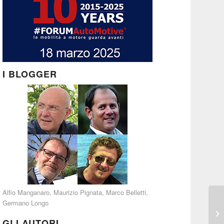
I BLOGGER
Alfio Manganaro
,
Maurizio Pignata
,
Marco Belletti
,
Germano Longo
GLI AUTORI