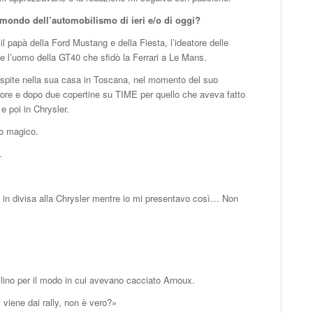
l mondo dell’automobilismo di ieri e/o di oggi?
il papà della Ford Mustang e della Fiesta, l’ideatore delle
 l’uomo della GT40 che sfidò la Ferrari a Le Mans.
ospite nella sua casa in Toscana, nel momento del suo
ore e dopo due copertine su TIME per quello che aveva fatto
e poi in Chrysler.
ro magico.
.
i in divisa alla Chrysler mentre io mi presentavo così… Non
llino per il modo in cui avevano cacciato Arnoux.
viene dai rally, non è vero?»