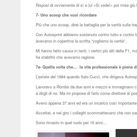
Risposi di ovviamente di sì e lui «Si vede!» poi mise giù 
7- Uno scoop che vuoi ricordare
Più che uno scoop, direi la battaglia per la verità sulla t
Con Autosprint abbiamo sostenuto contro tutto e contro tut
avevamo in copertina la scritta “vogliamo la verità”.
Mi hanno fatto causa in tanti, i vertici più alti della F1, 
ha stabilito che avevamo ragione.
7a- Quella volta che…
la vita professionale è piena 
L’estate del 1984 quando Italo Cucci, che dirigeva Autosp
Lavoravo a Rombo da due anni e mezzo e immaginavo che 
a dirgli di no. Ma mi propose di farlo come direttore al po
Avevo appena 37 anni ed era un incarico così importante 
Accettai, e nel giro i colleghi scommettevano che non sar
Sono rimasto in quel ruolo per 15 anni…