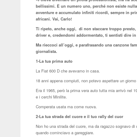
bellissimi.
È un numero uno, perché non esiste nulla
avventure e accumulato infiniti ricordi, sempre in pri
africani.
Vai, Carlo!
Ti ripeto, anche oggi, di non staccare troppo presto
driver e, credendomi addormentato, ti sentisti dire in
Ma rieccoci all’oggi, e parafrasando una canzone f
giornalista.
1-La tua prima auto
La Fiat 600 D che avevamo in casa.
18 anni appena compiuti, non potevo aspettare un giorno 
Era il 1965, però la prima vera auto tutta mia arrivò nel 1
e i cerchi Minilite.
Comperata usata ma come nuova.
2-La tua strada del cuore e il tuo rally del cuor
Non ho una strada del cuore, ma da ragazzo sognavo di co
quando cominciavo a gareggiare.