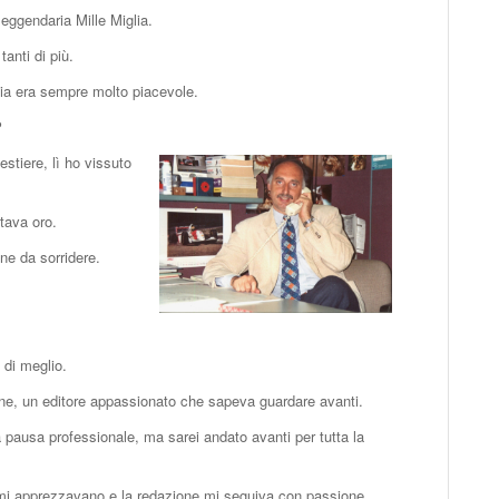
eggendaria Mille Miglia.
tanti di più.
dia era sempre molto piacevole.
?
estiere, lì ho vissuto
tava oro.
ne da sorridere.
 di meglio.
one, un editore appassionato che sapeva guardare avanti.
a pausa professionale, ma sarei andato avanti per tutta la
ti mi apprezzavano e la redazione mi seguiva con passione.