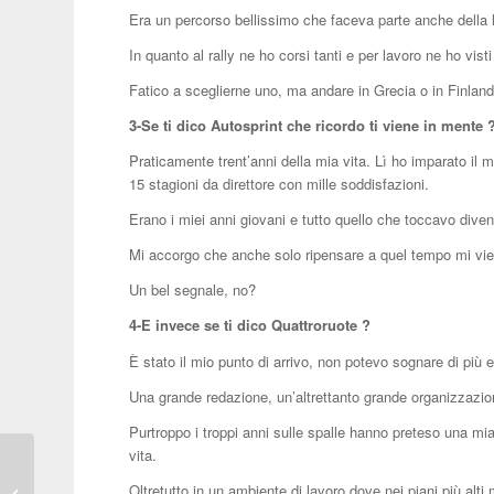
Era un percorso bellissimo che faceva parte anche della l
In quanto al rally ne ho corsi tanti e per lavoro ne ho visti 
Fatico a sceglierne uno, ma andare in Grecia o in Finlan
3-Se ti dico Autosprint che ricordo ti viene in mente 
Praticamente trent’anni della mia vita. Lì ho imparato il m
15 stagioni da direttore con mille soddisfazioni.
Erano i miei anni giovani e tutto quello che toccavo diven
Mi accorgo che anche solo ripensare a quel tempo mi vie
Un bel segnale, no?
4-E invece se ti dico Quattroruote ?
È stato il mio punto di arrivo, non potevo sognare di più e
Una grande redazione, un’altrettanto grande organizzazi
Purtroppo i troppi anni sulle spalle hanno preteso una mi
vita.
CONTRO STILE 58 – Ferrari EV “Ive
Oltretutto in un ambiente di lavoro dove nei piani più al