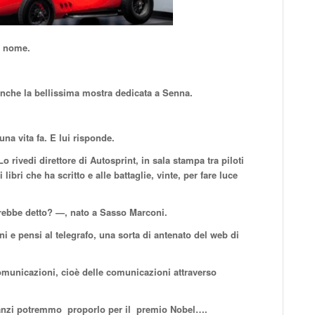
uo nome.
nche la bellissima mostra dedicata a Senna.
una vita fa. E lui risponde.
o rivedi direttore di Autosprint, in sala stampa tra piloti
libri che ha scritto e alle battaglie, vinte, per fare luce
rebbe detto? —, nato a Sasso Marconi.
 e pensi al telegrafo, una sorta di antenato del web di
omunicazioni, cioè delle comunicazioni attraverso
; anzi potremmo proporlo per il premio Nobel….