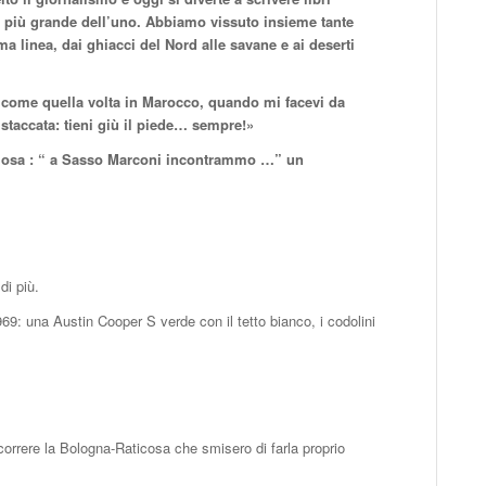
 più grande dell’uno.
Abbiamo vissuto insieme tante
ma linea, dai ghiacci del Nord alle savane e ai deserti
, come quella volta in Marocco, quando mi facevi da
 staccata: tieni giù il piede… sempre!»
amosa : “ a Sasso Marconi incontrammo …” un
di più.
969: una Austin Cooper S verde con il tetto bianco, i codolini
rrere la Bologna-Raticosa che smisero di farla proprio