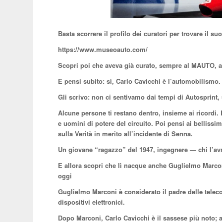
Basta scorrere il profilo dei curatori per trovare il s
https://www.museoauto.com/
Scopri poi che aveva già curato, sempre al MAUTO, a
E pensi subito: sì, Carlo Cavicchi è l’automobilismo.
Gli scrivo: non ci sentivamo dai tempi di Autosprint, 
Alcune persone ti restano dentro, insieme ai ricordi. L
e uomini di potere del circuito. Poi pensi ai bellissimi 
sulla Verità in merito all’incidente di Senna.
Un giovane “ragazzo” del 1947, ingegnere — chi l’av
E allora scopri che lì nacque anche Guglielmo Marconi
oggi
Guglielmo Marconi è considerato il padre delle telec
dispositivi elettronici.
Dopo Marconi, Carlo Cavicchi è il sassese più noto