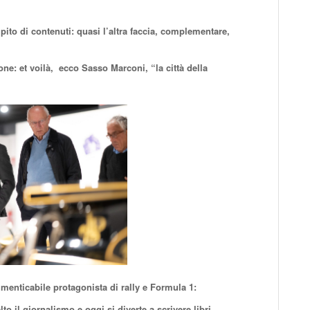
pito di contenuti: quasi l’altra faccia, complementare,
ne: et voilà, ecco Sasso Marconi, “la città della
imenticabile protagonista di rally e Formula 1:
o il giornalismo e oggi si diverte a scrivere libri