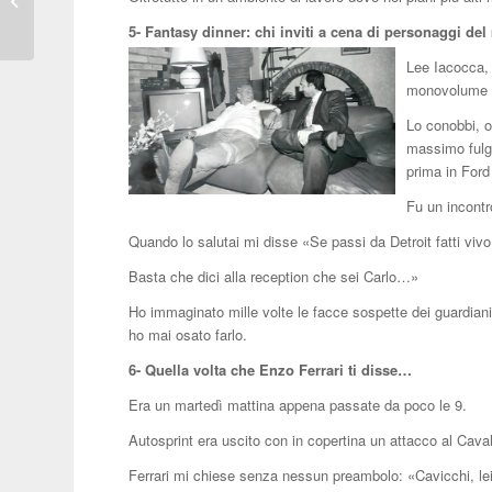
– Phone”
5- Fantasy dinner: chi inviti a cena di personaggi de
Lee Iacocca, 
monovolume e
Lo conobbi, 
massimo fulg
prima in Ford 
Fu un incont
Quando lo salutai mi disse «Se passi da Detroit fatti vivo
Basta che dici alla reception che sei Carlo…»
Ho immaginato mille volte le facce sospette dei guardian
ho mai osato farlo.
6- Quella volta che Enzo Ferrari ti disse…
Era un martedì mattina appena passate da poco le 9.
Autosprint era uscito con in copertina un attacco al Cava
Ferrari mi chiese senza nessun preambolo: «Cavicchi, lei 