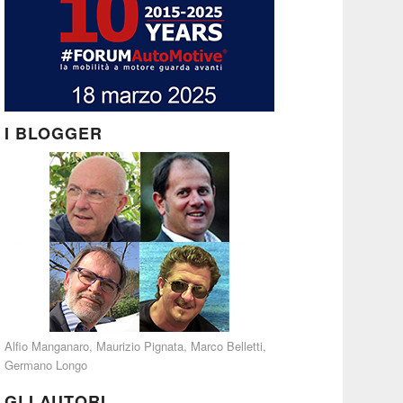
I BLOGGER
Alfio Manganaro
,
Maurizio Pignata
,
Marco Belletti
,
Germano Longo
GLI AUTORI