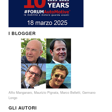
I BLOGGER
Alfio Manganaro
,
Maurizio Pignata
,
Marco Belletti
,
Germano
Longo
GLI AUTORI