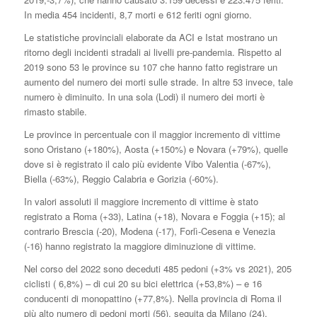
In media 454 incidenti, 8,7 morti e 612 feriti ogni giorno.
Le statistiche provinciali elaborate da ACI e Istat mostrano un
ritorno degli incidenti stradali ai livelli pre-pandemia. Rispetto al
2019 sono 53 le province su 107 che hanno fatto registrare un
aumento del numero dei morti sulle strade. In altre 53 invece, tale
numero è diminuito. In una sola (Lodi) il numero dei morti è
rimasto stabile.
Le province in percentuale con il maggior incremento di vittime
sono Oristano (+180%), Aosta (+150%) e Novara (+79%), quelle
dove si è registrato il calo più evidente Vibo Valentia (-67%),
Biella (-63%), Reggio Calabria e Gorizia (-60%).
In valori assoluti il maggiore incremento di vittime è stato
registrato a Roma (+33), Latina (+18), Novara e Foggia (+15); al
contrario Brescia (-20), Modena (-17), Forlì-Cesena e Venezia
(-16) hanno registrato la maggiore diminuzione di vittime.
Nel corso del 2022 sono deceduti 485 pedoni (+3% vs 2021), 205
ciclisti ( 6,8%) – di cui 20 su bici elettrica (+53,8%) – e 16
conducenti di monopattino (+77,8%). Nella provincia di Roma il
più alto numero di pedoni morti (56), seguita da Milano (24),