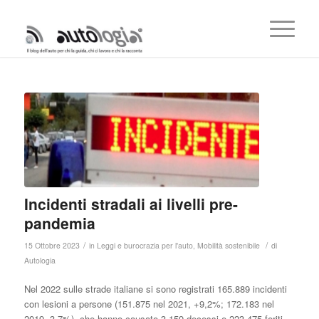
Incidenti stradali ai livelli pre-
pandemia
/
/
15 Ottobre 2023
in
Leggi e burocrazia per l'auto
,
Mobilità sostenibile
di
Autologia
Nel 2022 sulle strade italiane si sono registrati 165.889 incidenti
con lesioni a persone (151.875 nel 2021, +9,2%; 172.183 nel
2019,-3,7%), che hanno causato 3.159 decessi e 223.475 feriti.