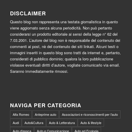
DISCLAIMER
Questo blog non rappresenta una testata giornalistica in quanto
viene aggiornato senza alcuna periodicità. Non può pertanto
considerarsi un prodotto editoriale ai sensi della legge n° 62 del
7.03.2001. L’autore del blog non è responsabile del contenuto dei
commenti ai post, nè del contenuto dei siti linkati. Alcuni testi o
immagini inseriti in questo blog sono tratti da internet e, pertanto,
considerati di pubblico dominio; qualora la loro pubblicazione
violasse eventuali diritti d’autore, vogliate comunicarlo via email.
Saranno immediatamente rimossi.
NAVIGA PER CATEGORIA
Alfa Romeo
Anteprime auto
Associazioni e riconoscimenti per l'auto
Audi
Auto&Cultura
Auto & Letteratura
Auto & lifestyle
Auto d'epoca
Auto e Comunicazione
Auto ed Ecologia