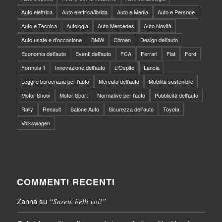
Auto elettrica
Auto elettrica/ibrida
Auto e Media
Auto e Persone
Auto e Tecnica
Autologia
Auto Mercedes
Auto Novità
Auto usate e d'occasione
BMW
Citroen
Design dell'auto
Economia dell'auto
Eventi dell'auto
FCA
Ferrari
Fiat
Ford
Formula 1
Innovazione dell'auto
L'Ospite
Lancia
Leggi e burocrazia per l'auto
Mercato dell'auto
Mobilità sostenibile
Motor Show
Motor Sport
Normative per l'auto
Pubblicità dell'auto
Rally
Renault
Salone Auto
Sicurezza dell'auto
Toyota
Volkswagen
COMMENTI RECENTI
Zanna
su
“Sarete belli voi!”