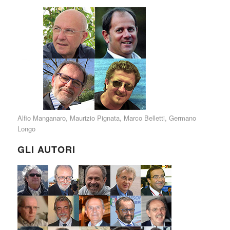
Alfio Manganaro
,
Maurizio Pignata
,
Marco Belletti
,
Germano
Longo
GLI AUTORI