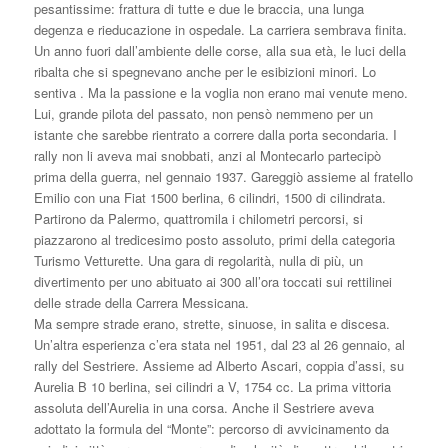
pesantissime: frattura di tutte e due le braccia, una lunga
degenza e rieducazione in ospedale. La carriera sembrava finita.
Un anno fuori dall’ambiente delle corse, alla sua età, le luci della
ribalta che si spegnevano anche per le esibizioni minori. Lo
sentiva . Ma la passione e la voglia non erano mai venute meno.
Lui, grande pilota del passato, non pensò nemmeno per un
istante che sarebbe rientrato a correre dalla porta secondaria. I
rally non li aveva mai snobbati, anzi al Montecarlo partecipò
prima della guerra, nel gennaio 1937. Gareggiò assieme al fratello
Emilio con una Fiat 1500 berlina, 6 cilindri, 1500 di cilindrata.
Partirono da Palermo, quattromila i chilometri percorsi, si
piazzarono al tredicesimo posto assoluto, primi della categoria
Turismo Vetturette. Una gara di regolarità, nulla di più, un
divertimento per uno abituato ai 300 all’ora toccati sui rettilinei
delle strade della Carrera Messicana.
Ma sempre strade erano, strette, sinuose, in salita e discesa.
Un’altra esperienza c’era stata nel 1951, dal 23 al 26 gennaio, al
rally del Sestriere. Assieme ad Alberto Ascari, coppia d’assi, su
Aurelia B 10 berlina, sei cilindri a V, 1754 cc. La prima vittoria
assoluta dell’Aurelia in una corsa. Anche il Sestriere aveva
adottato la formula del “Monte”: percorso di avvicinamento da