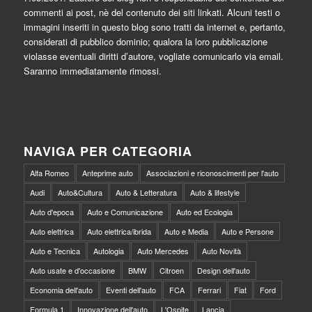
commenti ai post, nè del contenuto dei siti linkati. Alcuni testi o
immagini inseriti in questo blog sono tratti da internet e, pertanto,
considerati di pubblico dominio; qualora la loro pubblicazione
violasse eventuali diritti d’autore, vogliate comunicarlo via email.
Saranno immediatamente rimossi.
NAVIGA PER CATEGORIA
Alfa Romeo
Anteprime auto
Associazioni e riconoscimenti per l'auto
Audi
Auto&Cultura
Auto & Letteratura
Auto & lifestyle
Auto d'epoca
Auto e Comunicazione
Auto ed Ecologia
Auto elettrica
Auto elettrica/ibrida
Auto e Media
Auto e Persone
Auto e Tecnica
Autologia
Auto Mercedes
Auto Novità
Auto usate e d'occasione
BMW
Citroen
Design dell'auto
Economia dell'auto
Eventi dell'auto
FCA
Ferrari
Fiat
Ford
Formula 1
Innovazione dell'auto
L'Ospite
Lancia