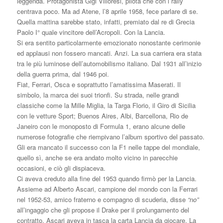
leggenda. Protagonista Gigi Villoresi, pilota che con i rally
centrava poco. Ma ad Atene, l’8 aprile 1958, fece parlare di se.
Quella mattina sarebbe stato, infatti, premiato dal re di Grecia
Paolo I° quale vincitore dell’Acropoli. Con la Lancia.
Si era sentito particolarmente emozionato nonostante cerimonie
ed applausi non fossero mancati. Anzi. La sua carriera era stata
tra le più luminose dell’automobilismo italiano. Dal 1931 all’inizio
della guerra prima, dal 1946 poi.
Fiat, Ferrari, Osca e soprattutto l’amatissima Maserati. Il
simbolo, la marca dei suoi trionfi. Su strada, nelle grandi
classiche come la Mille Miglia, la Targa Florio, il Giro di Sicilia
con le vetture Sport; Buenos Aires, Albi, Barcellona, Rio de
Janeiro con le monoposto di Formula 1, erano alcune delle
numerose fotografie che riempivano l’album sportivo del passato.
Gli era mancato il successo con la F1 nelle tappe del mondiale,
quello sì, anche se era andato molto vicino in parecchie
occasioni, e ciò gli dispiaceva.
Ci aveva creduto alla fine del 1953 quando firmò per la Lancia.
Assieme ad Alberto Ascari, campione del mondo con la Ferrari
nel 1952-53, amico fraterno e compagno di scuderia, disse
“no”
all’ingaggio che gli propose il Drake per il prolungamento del
contratto. Ascari aveva in tasca la carta Lancia da giocare. La