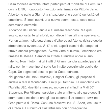
Casa torinese avrebbe infatti partecipato al mondiale di Formula 1
con la D 50, monoposto rivoluzionaria firmata da Vittorio Jano.
Alberto ne parlò a Gigi. Una situazione che suscitò curiosità ed
emozione. Stimoli nuovi, una nuova scommessa, ecco cosa
cercavano entrambi.
Andarono da Gianni Lancia e si misero d’accordo. Ma quel
sogno, nonostante gli sforzi, non diede i risultati che speravano.
Per un attimo, nella sua stanza d’albergo ad Atene, rivisse quella
straordinaria avventura. A 47 anni, capelli bianchi da tempo, si
ritrovò ancora protagonista. Aveva vinto di nuovo, l’emozione era
rimasta la stessa. Sempre la strada a rendere onore al suo
talento. Non rifiutò mai gli inviti di Gianni Lancia a partecipare ai
rally, con le macchine di serie Un intuito eccezionale quello del
Capo. Un segno del destino per la Casa torinese.
Nel gennaio del 1958
“monsù”
, il signor Gianni, gli propose di
andare a fare il Montecarlo, il rally più famoso. La macchina era
l’Aurelia B20, due litri e mezzo, motore sei cilindri a V di 60°.
Stupenda. Per Villoresi sarebbe stato un ritorno alle gare dopo il
drammatico incidente che gli era occorso il 21 ottobre 1956 nel
Gran premio di Roma. Con una Maserati 200 SI Sport, era uscito
di strada sul circuito di Castelfusano con conseguenze