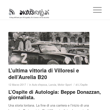
L’ultima vittoria di Villoresi e
dell’Aurelia B20
/
/
12 Marzo 2017
in
Auto d'epoca
,
Lancia
,
Motor Sport
di
L'Ospite
L’Ospite di Autologia:
Beppe Donazzan
,
giornalista
.
Una storia lontana. La fine di una carriera e l’inizio di una