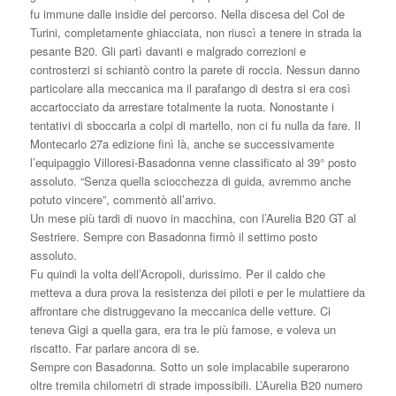
fu immune dalle insidie del percorso. Nella discesa del Col de
Turini, completamente ghiacciata, non riuscì a tenere in strada la
pesante B20. Gli partì davanti e malgrado correzioni e
controsterzi si schiantò contro la parete di roccia. Nessun danno
particolare alla meccanica ma il parafango di destra si era così
accartocciato da arrestare totalmente la ruota. Nonostante i
tentativi di sboccarla a colpi di martello, non ci fu nulla da fare. Il
Montecarlo 27a edizione finì là, anche se successivamente
l’equipaggio Villoresi-Basadonna venne classificato al 39° posto
assoluto. “Senza quella sciocchezza di guida, avremmo anche
potuto vincere”, commentò all’arrivo.
Un mese più tardi di nuovo in macchina, con l’Aurelia B20 GT al
Sestriere. Sempre con Basadonna firmò il settimo posto
assoluto.
Fu quindi la volta dell’Acropoli, durissimo. Per il caldo che
metteva a dura prova la resistenza dei piloti e per le mulattiere da
affrontare che distruggevano la meccanica delle vetture. Ci
teneva Gigi a quella gara, era tra le più famose, e voleva un
riscatto. Far parlare ancora di se.
Sempre con Basadonna. Sotto un sole implacabile superarono
oltre tremila chilometri di strade impossibili. L’Aurelia B20 numero