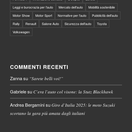
Leggi e burocrazia per l'auto
Mercato dell'auto
Mobilità sostenibile
Motor Show
Motor Sport
Normative per l'auto
Pubblicità dell'auto
Rally
Renault
Salone Auto
Sicurezza dell'auto
Toyota
Volkswagen
COMMENTI RECENTI
Zanna
su
“Sarete belli voi!”
Gabriele
su
C’era l’auto col visone: la Stutz Blackhawk
Andrea Bergamini
su
Giro d’Italia 2025: le moto Suzuki
scortano la gara più amata dagli italiani