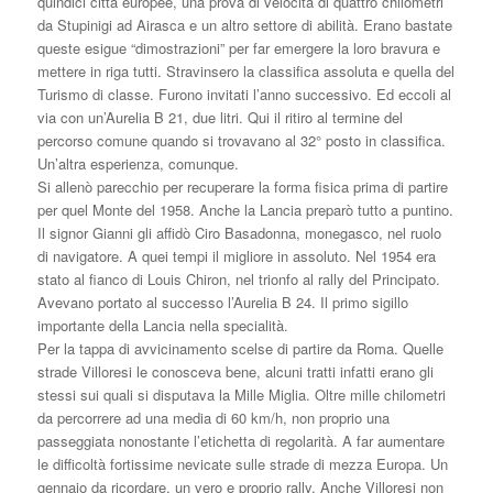
quindici città europee, una prova di velocità di quattro chilometri
da Stupinigi ad Airasca e un altro settore di abilità. Erano bastate
queste esigue “dimostrazioni” per far emergere la loro bravura e
mettere in riga tutti. Stravinsero la classifica assoluta e quella del
Turismo di classe. Furono invitati l’anno successivo. Ed eccoli al
via con un’Aurelia B 21, due litri. Qui il ritiro al termine del
percorso comune quando si trovavano al 32° posto in classifica.
Un’altra esperienza, comunque.
Si allenò parecchio per recuperare la forma fisica prima di partire
per quel Monte del 1958. Anche la Lancia preparò tutto a puntino.
Il signor Gianni gli affidò Ciro Basadonna, monegasco, nel ruolo
di navigatore. A quei tempi il migliore in assoluto. Nel 1954 era
stato al fianco di Louis Chiron, nel trionfo al rally del Principato.
Avevano portato al successo l’Aurelia B 24. Il primo sigillo
importante della Lancia nella specialità.
Per la tappa di avvicinamento scelse di partire da Roma. Quelle
strade Villoresi le conosceva bene, alcuni tratti infatti erano gli
stessi sui quali si disputava la Mille Miglia. Oltre mille chilometri
da percorrere ad una media di 60 km/h, non proprio una
passeggiata nonostante l’etichetta di regolarità. A far aumentare
le difficoltà fortissime nevicate sulle strade di mezza Europa. Un
gennaio da ricordare, un vero e proprio rally. Anche Villoresi non