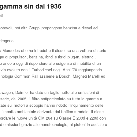
 gamma sin dal 1936
di
notevoli, poi altri Gruppi propongono benzina e diesel ed
idrogeno.
la Mercedes che ha introdotto il diesel su una vettura di serie
i propulsori, benzina, ibridi e ibridi plug-in, elettrici,
 ancora oggi di rispondere alle esigenze di mobilità di un
a via evoluto con il Turbodiesel negli Anni ’70 raggiungendo
 tecnologia Common Rail assieme a Bosch, Magneti Marelli ed
wagen, Daimler ha dato un taglio netto alle emissioni di
rie, dal 2005, il filtro antiparticolato su tutta la gamma a
tate sui motori a scoppio hanno ridotto l’inquinamento delle
’impatto ambientale derivante dal traffico stradale. Il diesel
icordare le nuove unità OM 264 su Classe E 200d e 220d con
d emissioni grazie alle nanotecnologie, ai pistoni in acciaio e