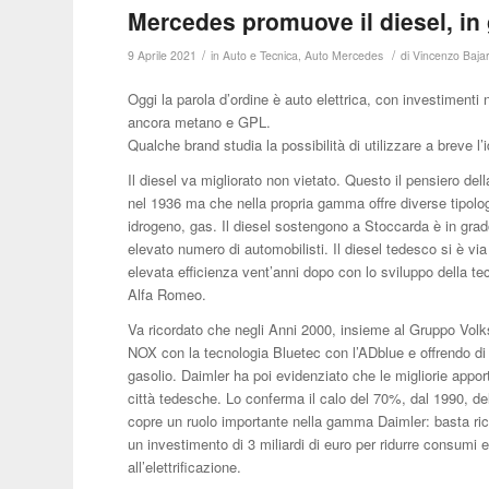
Mercedes promuove il diesel, in
/
/
9 Aprile 2021
in
Auto e Tecnica
,
Auto Mercedes
di
Vincenzo Bajar
Oggi la parola d’ordine è auto elettrica, con investimenti 
ancora metano e GPL.
Qualche brand studia la possibilità di utilizzare a breve l’
Il diesel va migliorato non vietato. Questo il pensiero del
nel 1936 ma che nella propria gamma offre diverse tipologie d
idrogeno, gas. Il diesel sostengono a Stoccarda è in grado
elevato numero di automobilisti. Il diesel tedesco si è vi
elevata efficienza vent’anni dopo con lo sviluppo della
Alfa Romeo.
Va ricordato che negli Anni 2000, insieme al Gruppo Volks
NOX con la tecnologia Bluetec con l’ADblue e offrendo di se
gasolio. Daimler ha poi evidenziato che le migliorie appor
città tedesche. Lo conferma il calo del 70%, dal 1990, dell
copre un ruolo importante nella gamma Daimler: basta r
un investimento di 3 miliardi di euro per ridurre consumi e
all’elettrificazione.