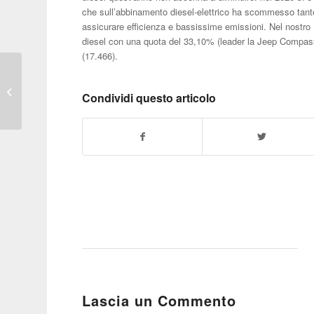
che sull’abbinamento diesel-elettrico ha scommesso tant
assicurare efficienza e bassissime emissioni. Nel nostr
diesel con una quota del 33,10% (leader la Jeep Compas
(17.466).
Un impianto sportivo
polivalente sulle ceneri
Condividi questo articolo
del crossodromo
Lascia un Commento