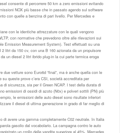
 diesel consente di percorrere 50 km a zero emissioni evitando
 emissioni NOX più basse che in passato agendo sul software
ronto con quelle a benzina di pari livello. Per Mercedes e
italiane con le identiche attrezzature con le quali vengono
WLTP, con normative che prevedono oltre alle rilevazioni sui
able Emission Measurement System). Test effettuati su una
2 litri da 150 cv, con una B 160 azionata da un propulsore
un diesel 2 litri ibrido plug-in la cui parte termica eroga
tre due vetture sono Euro6d “final”, ma è anche quella con le
e su queste prove c’era CSI, società accreditata per
a di sicurezza, sia per il Green NCAP. I test della durata di
 emissioni di ossidi di azoto (N0x) e polveri sottili (PN) più
empio, le emissioni delle auto diesel sono risultate inferiori
zzare il diesel di ultima generazione in grado di far meglio di
ello di avere una gamma completamente C02 neutrale. In Italia
a parola gasolio dal vocabolario. La campagna contro le auto
registrato un crollo delle vendite superiore al 45%. Mercedes