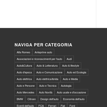
NAVIGA PER CATEGORIA
Alfa Romeo
Anteprime auto
Associazioni e riconoscimenti per l'auto
Audi
Auto&Cultura
Auto & Letteratura
Auto & lifestyle
Auto d'epoca
Auto e Comunicazione
Auto ed Ecologia
Auto elettrica
Auto elettrica/ibrida
Auto e Media
Auto e Persone
Auto e Tecnica
Autologia
Auto Mercedes
Auto Novità
Auto usate e d'occasione
BMW
Citroen
Design dell'auto
Economia dell'auto
Eventi dell'auto
FCA
Ferrari
Fiat
Ford