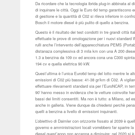
Da ricordare che la tecnologia ibrida plug-in abbinata al
di inquinare le città. Oggi le Euro 6d temp garantiscono
di gestione e la quantità di C02 si rileva inferiore in conf
Bosch il motore diesel è più pulito di quello a benzina.
Questo è il risultato dei test condotti in tre grandi città 
effettuate le prove di omologazione per i nuovi standard 
rulli anche l’intervento dell’apparecchiatura PEMS (Port
distanaza complessiva di 3 mila km con una A 200 diesel 
1.3 a benzina da 109 cv ed ancora cona una C300 spinta da 
194 cv e quella elettrica 90 kW.
Quest’ultima è l’unica Euro6d temp del lotto mentre le al
emissioni di C02 più basse: 41-38 gr/km di C02. A vigilar
effettuare rilevamenti standard sia per l’EuroNCAP, in tem
90′ hanno messo in evidenza che le vetture coinvolte hanno
bassi dei limiti consentiti. Ma non è tutto: a Milano, ad es
anche in galleria. Viene dunque da chiedersi perchè penali
quelli a benzina a livello di emissioni inquinanti.
L’obiettivo di Daimler con orizzonte fissato al 2039 è qu
governo e amministrazioni locali vorrebbero far sparire l
diesel quest’anno non accenna a diminuire: nel 2020 si è 