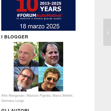
I BLOGGER
Alfio Manganaro
,
Maurizio Pignata
,
Marco Belletti
,
Germano Longo
GLI AUTORI