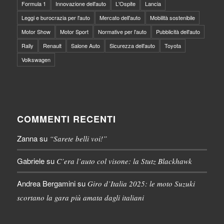
Formula 1
Innovazione dell'auto
L'Ospite
Lancia
Leggi e burocrazia per l'auto
Mercato dell'auto
Mobilità sostenibile
Motor Show
Motor Sport
Normative per l'auto
Pubblicità dell'auto
Rally
Renault
Salone Auto
Sicurezza dell'auto
Toyota
Volkswagen
COMMENTI RECENTI
Zanna
su
“Sarete belli voi!”
Gabriele
su
C’era l’auto col visone: la Stutz Blackhawk
Andrea Bergamini
su
Giro d’Italia 2025: le moto Suzuki
scortano la gara più amata dagli italiani