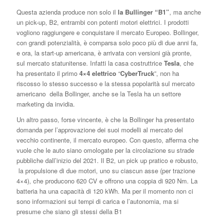
Questa azienda produce non solo il
la Bullinger “B1”
, ma anche
un pick-up, B2, entrambi con potenti motori elettrici. I prodotti
vogliono raggiungere e conquistare il mercato Europeo. Bollinger,
con grandi potenzialità, è comparsa solo poco più di due anni fa,
e ora, la start-up americana, è arrivata con versioni già pronte,
sul mercato statunitense. Infatti la casa costruttrice
Tesla
, che
ha presentato il primo
4×4 elettrico
“
CyberTruck
”, non ha
riscosso lo stesso successo e la stessa popolarità sul mercato
americano della Bollinger, anche se la Tesla ha un settore
marketing da invidia.
Un altro passo, forse vincente, è che la Bollinger ha presentato
domanda per l’approvazione dei suoi modelli al mercato del
vecchio continente, il mercato europeo. Con questo, afferma che
vuole che le auto siano omologate per la circolazione su strade
pubbliche dall’inizio del 2021. Il B2, un pick up pratico e robusto,
la propulsione di due motori, uno su ciascun asse (per trazione
4×4), che producono 620 CV e offrono una coppia di 920 Nm. La
batteria ha una capacità di 120 kWh. Ma per il momento non ci
sono informazioni sui tempi di carica e l’autonomia, ma si
presume che siano gli stessi della B1