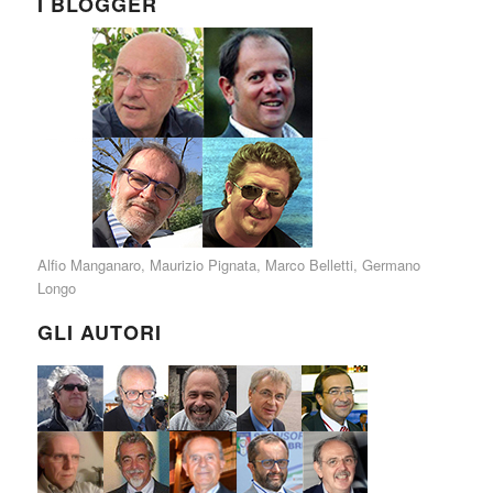
I BLOGGER
Alfio Manganaro
,
Maurizio Pignata
,
Marco Belletti
,
Germano
Longo
GLI AUTORI