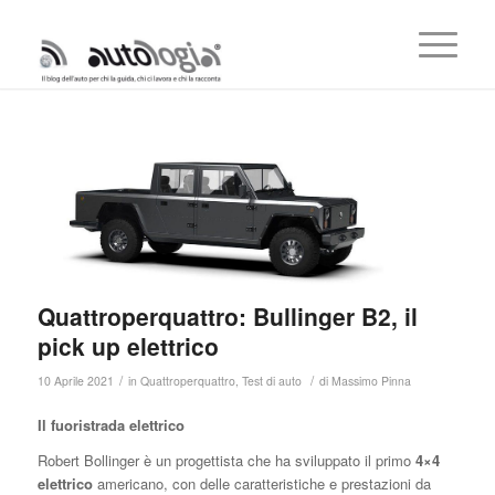
Quattroperquattro: Bullinger B2, il
pick up elettrico
/
/
10 Aprile 2021
in
Quattroperquattro
,
Test di auto
di
Massimo Pinna
Il fuoristrada elettrico
Robert Bollinger è un progettista che ha sviluppato il primo
4×4
elettrico
americano, con delle caratteristiche e prestazioni da