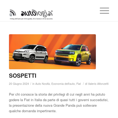
SOSPETTI
/
/
20 Giugno 2024
in
Auto Novità
,
Economia dell'auto
,
Fiat
di
Valerio Alfonzetti
Per chi conosce la storia dei privilegi di cui negli anni ha potuto
godere la Fiat in Italia da parte di quasi tutti i governi succedutisi,
la presentazione della nuova Grande Panda può sollevare
qualche domanda impertinente.