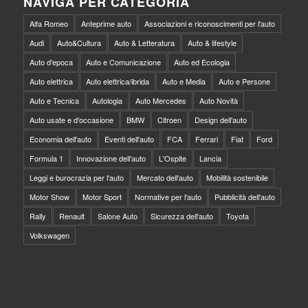
NAVIGA PER CATEGORIA
Alfa Romeo
Anteprime auto
Associazioni e riconoscimenti per l'auto
Audi
Auto&Cultura
Auto & Letteratura
Auto & lifestyle
Auto d'epoca
Auto e Comunicazione
Auto ed Ecologia
Auto elettrica
Auto elettrica/ibrida
Auto e Media
Auto e Persone
Auto e Tecnica
Autologia
Auto Mercedes
Auto Novità
Auto usate e d'occasione
BMW
Citroen
Design dell'auto
Economia dell'auto
Eventi dell'auto
FCA
Ferrari
Fiat
Ford
Formula 1
Innovazione dell'auto
L'Ospite
Lancia
Leggi e burocrazia per l'auto
Mercato dell'auto
Mobilità sostenibile
Motor Show
Motor Sport
Normative per l'auto
Pubblicità dell'auto
Rally
Renault
Salone Auto
Sicurezza dell'auto
Toyota
Volkswagen