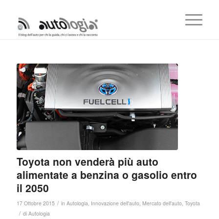
Toyota non venderà più auto
alimentate a benzina o gasolio entro
il 2050
/
17 Ottobre 2015
in
Autologia
,
Innovazione dell'auto
,
Mercato dell'auto
,
Toyota
/
di
Autologia