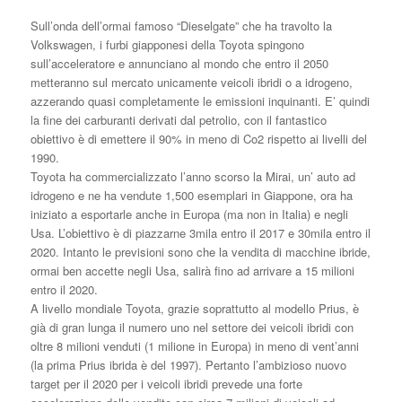
Sull’onda dell’ormai famoso “Dieselgate” che ha travolto la
Volkswagen, i furbi giapponesi della Toyota spingono
sull’acceleratore e annunciano al mondo che entro il 2050
metteranno sul mercato unicamente veicoli ibridi o a idrogeno,
azzerando quasi completamente le emissioni inquinanti. E’ quindi
la fine dei carburanti derivati dal petrolio, con il fantastico
obiettivo è di emettere il 90% in meno di Co2 rispetto ai livelli del
1990.
Toyota ha commercializzato l’anno scorso la Mirai, un’ auto ad
idrogeno e ne ha vendute 1,500 esemplari in Giappone, ora ha
iniziato a esportarle anche in Europa (ma non in Italia) e negli
Usa. L’obiettivo è di piazzarne 3mila entro il 2017 e 30mila entro il
2020. Intanto le previsioni sono che la vendita di macchine ibride,
ormai ben accette negli Usa, salirà fino ad arrivare a 15 milioni
entro il 2020.
A livello mondiale Toyota, grazie soprattutto al modello Prius, è
già di gran lunga il numero uno nel settore dei veicoli ibridi con
oltre 8 milioni venduti (1 milione in Europa) in meno di vent’anni
(la prima Prius ibrida è del 1997). Pertanto l’ambizioso nuovo
target per il 2020 per i veicoli ibridi prevede una forte