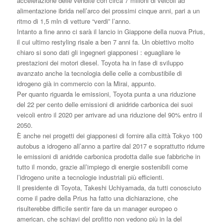
accelerazione delle vendite con circa 7 milioni di veicoli ad
alimentazione ibrida nell’arco dei prossimi cinque anni, pari a un
ritmo di 1,5 mln di vetture “verdi” l’anno.
Intanto a fine anno ci sarà il lancio in Giappone della nuova Prius,
il cui ultimo restyling risale a ben 7 anni fa. Un obiettivo molto
chiaro si sono dati gli ingegneri giapponesi : eguagliare le
prestazioni dei motori diesel. Toyota ha in fase di sviluppo
avanzato anche la tecnologia delle celle a combustibile di
idrogeno già in commercio con la Mirai, appunto.
Per quanto riguarda le emissioni, Toyota punta a una riduzione
del 22 per cento delle emissioni di anidride carbonica dei suoi
veicoli entro il 2020 per arrivare ad una riduzione del 90% entro il
2050.
È anche nei progetti dei giapponesi di fornire alla città Tokyo 100
autobus a idrogeno all’anno a partire dal 2017 e soprattutto ridurre
le emissioni di anidride carbonica prodotta dalle sue fabbriche in
tutto il mondo, grazie all’impiego di energie sostenibili come
l’idrogeno unite a tecnologie industriali più efficienti.
Il presidente di Toyota, Takeshi Uchiyamada, da tutti conosciuto
come il padre della Prius ha fatto una dichiarazione, che
risulterebbe difficile sentir fare da un manager europeo o
american, che schiavi del profitto non vedono più in la del