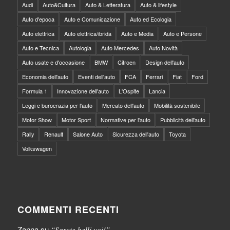
Audi
Auto&Cultura
Auto & Letteratura
Auto & lifestyle
Auto d'epoca
Auto e Comunicazione
Auto ed Ecologia
Auto elettrica
Auto elettrica/ibrida
Auto e Media
Auto e Persone
Auto e Tecnica
Autologia
Auto Mercedes
Auto Novità
Auto usate e d'occasione
BMW
Citroen
Design dell'auto
Economia dell'auto
Eventi dell'auto
FCA
Ferrari
Fiat
Ford
Formula 1
Innovazione dell'auto
L'Ospite
Lancia
Leggi e burocrazia per l'auto
Mercato dell'auto
Mobilità sostenibile
Motor Show
Motor Sport
Normative per l'auto
Pubblicità dell'auto
Rally
Renault
Salone Auto
Sicurezza dell'auto
Toyota
Volkswagen
COMMENTI RECENTI
Zanna
su
“Sarete belli voi!”