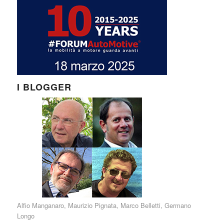
I BLOGGER
Alfio Manganaro
,
Maurizio Pignata
,
Marco Belletti
,
Germano
Longo