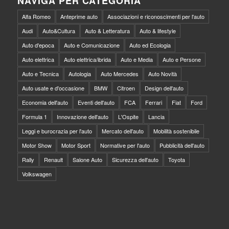
NAVIGA PER CATEGORIA
Alfa Romeo
Anteprime auto
Associazioni e riconoscimenti per l'auto
Audi
Auto&Cultura
Auto & Letteratura
Auto & lifestyle
Auto d'epoca
Auto e Comunicazione
Auto ed Ecologia
Auto elettrica
Auto elettrica/ibrida
Auto e Media
Auto e Persone
Auto e Tecnica
Autologia
Auto Mercedes
Auto Novità
Auto usate e d'occasione
BMW
Citroen
Design dell'auto
Economia dell'auto
Eventi dell'auto
FCA
Ferrari
Fiat
Ford
Formula 1
Innovazione dell'auto
L'Ospite
Lancia
Leggi e burocrazia per l'auto
Mercato dell'auto
Mobilità sostenibile
Motor Show
Motor Sport
Normative per l'auto
Pubblicità dell'auto
Rally
Renault
Salone Auto
Sicurezza dell'auto
Toyota
Volkswagen