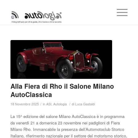
Alla Fiera di Rho il Salone Milano
AutoClassica
/
/
18 Novembre 2025
in
ASI
,
Autologia
di
Luca Gastaldi
La 15^ edizione del salone Milano AutoClassica è in programma
da venerdì 21 a domenica 23 novembre nei padiglioni di Fiera
Milano Rho. Immancabile la presenza dell’Automotoclub Storico
Italiano, riferimento nazionale per il settore del motorismo storico,