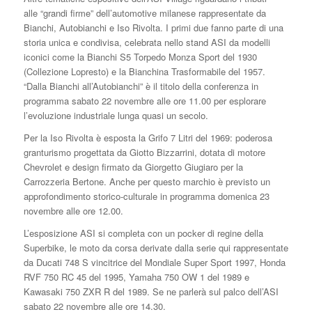
alle “grandi firme” dell’automotive milanese rappresentate da
Bianchi, Autobianchi e Iso Rivolta. I primi due fanno parte di una
storia unica e condivisa, celebrata nello stand ASI da modelli
iconici come la Bianchi S5 Torpedo Monza Sport del 1930
(Collezione Lopresto) e la Bianchina Trasformabile del 1957.
“Dalla Bianchi all’Autobianchi” è il titolo della conferenza in
programma sabato 22 novembre alle ore 11.00 per esplorare
l’evoluzione industriale lunga quasi un secolo.
Per la Iso Rivolta è esposta la Grifo 7 Litri del 1969: poderosa
granturismo progettata da Giotto Bizzarrini, dotata di motore
Chevrolet e design firmato da Giorgetto Giugiaro per la
Carrozzeria Bertone. Anche per questo marchio è previsto un
approfondimento storico-culturale in programma domenica 23
novembre alle ore 12.00.
L’esposizione ASI si completa con un pocker di regine della
Superbike, le moto da corsa derivate dalla serie qui rappresentate
da Ducati 748 S vincitrice del Mondiale Super Sport 1997, Honda
RVF 750 RC 45 del 1995, Yamaha 750 OW 1 del 1989 e
Kawasaki 750 ZXR R del 1989. Se ne parlerà sul palco dell’ASI
sabato 22 novembre alle ore 14.30.