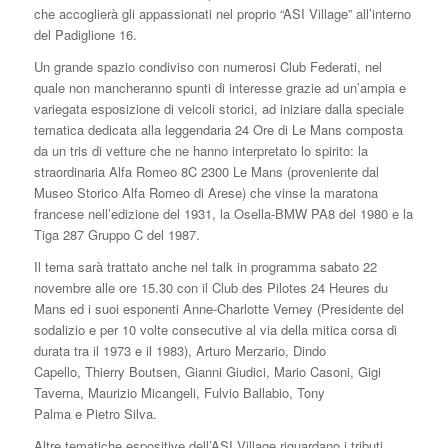
che accoglierà gli appassionati nel proprio “ASI Village” all’interno
del Padiglione 16.
Un grande spazio condiviso con numerosi Club Federati, nel
quale non mancheranno spunti di interesse grazie ad un’ampia e
variegata esposizione di veicoli storici, ad iniziare dalla speciale
tematica dedicata alla leggendaria 24 Ore di Le Mans composta
da un tris di vetture che ne hanno interpretato lo spirito: la
straordinaria Alfa Romeo 8C 2300 Le Mans (proveniente dal
Museo Storico Alfa Romeo di Arese) che vinse la maratona
francese nell’edizione del 1931, la Osella-BMW PA8 del 1980 e la
Tiga 287 Gruppo C del 1987.
Il tema sarà trattato anche nel talk in programma sabato 22
novembre alle ore 15.30 con il Club des Pilotes 24 Heures du
Mans ed i suoi esponenti Anne-Charlotte Verney (Presidente del
sodalizio e per 10 volte consecutive al via della mitica corsa di
durata tra il 1973 e il 1983), Arturo Merzario, Dindo
Capello, Thierry Boutsen, Gianni Giudici, Mario Casoni, Gigi
Taverna, Maurizio Micangeli, Fulvio Ballabio, Tony
Palma e Pietro Silva.
Altre tematiche espositive dell’ASI Village riguardano i tributi