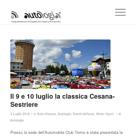
Il 9 e 10 luglio la classica Cesana-
Sestriere
/
/
3 Luglio 2016
in
Auto d'epoca
,
Autologia
,
Eventi dell'auto
,
Motor Sport
di
Autologia
Presso la sede dell’Automobile Club Torino è stata presentata la