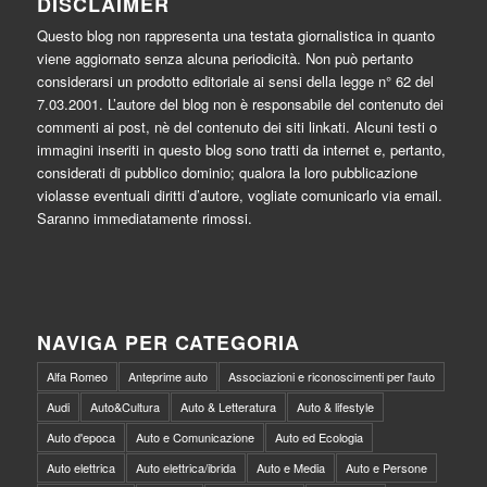
DISCLAIMER
Questo blog non rappresenta una testata giornalistica in quanto
viene aggiornato senza alcuna periodicità. Non può pertanto
considerarsi un prodotto editoriale ai sensi della legge n° 62 del
7.03.2001. L’autore del blog non è responsabile del contenuto dei
commenti ai post, nè del contenuto dei siti linkati. Alcuni testi o
immagini inseriti in questo blog sono tratti da internet e, pertanto,
considerati di pubblico dominio; qualora la loro pubblicazione
violasse eventuali diritti d’autore, vogliate comunicarlo via email.
Saranno immediatamente rimossi.
NAVIGA PER CATEGORIA
Alfa Romeo
Anteprime auto
Associazioni e riconoscimenti per l'auto
Audi
Auto&Cultura
Auto & Letteratura
Auto & lifestyle
Auto d'epoca
Auto e Comunicazione
Auto ed Ecologia
Auto elettrica
Auto elettrica/ibrida
Auto e Media
Auto e Persone