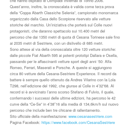
che hanno ospitato le Olimpiadi Invernali di Torino 2006.
Quest’anno, inoltre, la cronoscalata è valida come terza prova
della “Coppa Abarth Classiche Selenia”, campionato monomarca
organizzato dalla Casa dello Scorpione riservato alle vetture
storiche del marchio. Un’iniziativa che porterà sul Colle nuovi
protagonisti, che daranno spettacolo sui 10.400 metri del
percorso che dai 1350 metri di quota di Cesana Torinese sale fino
ai 2035 metri di Sestriere, con un dislivello di 685 metri.
Sono attese al via della cronoscalata oltre 120 vetture storiche:
dalle piccole Fiat Abarth 595 ai potenti prototipi Dallara e Osella,
passando per le affascinanti vetture sport degli anni ‘50: Alfa
Romeo, Ferrari, Maserati e Porsche. A queste si aggiungono
circa 80 vetture della Cesana-Sestriere Experience. Il record da
battere è sempre quello ottenuto da Andres Vilarino con la Lola
T298, nell’edizione del 1992, che giunse al Colle in 4’32”68. Al
record si è avvicinato l’anno scorso Stefano di Fulvio, il quale,
confermando i successi delle ultime edizioni, ha percorso le 42
curve della “Ce-Se” in 4’38″16 alla media di 134,6km/h sul nuovo
percorso che include ben tre chicane di rallentamento.
Sito ufficiale della manifestazione:
www.cesanasestriere.com
Pagina Facebook:
https://www.facebook.com/CesanaSestriere