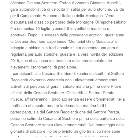
35esima Cesana-Sestriere “Trofeo Avvocato Giovanni Agnelli”,
gara automobilistica di velocità in salita per auto storiche, valida
per il Campionato Europeo e Italiano della Montagna. Verrà
disputata sul classico percorso delle Montagne Olimpiche sabato
9 e domenica 10 luglio (venerdì 8 le verifiche tecniche e
sportive). Dopo il successo delle precedenti edizioni, quest’anno
la Cesana-Sestriere Experience “Memorial Gino Macaluso” si
sdoppia e abbina alla tradizionale sfilata-concorso una gara di
regolarità per auto storiche, questa è la vera novità dell’edizione
2016, che si sviluppa sul tracciato della cronoscalata con
rilevamenti cronometrici di precisione.
I partecipanti alla Cesana-Sestriere Experience iscritti al Settore
Regolarità dovranno vedersela con i rilevamenti cronometrici
attivati sul percorso di gara il sabato mattina prima delle Prove
ufficiali della Cesana-Sestriere. Gli iscritti al Settore Parata,
invece, affronteranno il tracciato senza essere cronometrati nella
mattinata di sabato, mentre la domenica mattina tutti i
partecipanti, sia del Settore Regolarità che del Settore Parata,
potranno salire da Cesana al Sestriere prima della partenza della
Cesana-Sestriere senza rilievi cronometrici. Nel pomeriggio della
giornata di sabato è inoltre previsto un giro turistico nelle zone