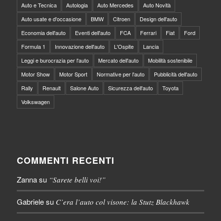
Auto e Tecnica
Autologia
Auto Mercedes
Auto Novità
Auto usate e d'occasione
BMW
Citroen
Design dell'auto
Economia dell'auto
Eventi dell'auto
FCA
Ferrari
Fiat
Ford
Formula 1
Innovazione dell'auto
L'Ospite
Lancia
Leggi e burocrazia per l'auto
Mercato dell'auto
Mobilità sostenibile
Motor Show
Motor Sport
Normative per l'auto
Pubblicità dell'auto
Rally
Renault
Salone Auto
Sicurezza dell'auto
Toyota
Volkswagen
COMMENTI RECENTI
Zanna
su
“Sarete belli voi!”
Gabriele
su
C’era l’auto col visone: la Stutz Blackhawk