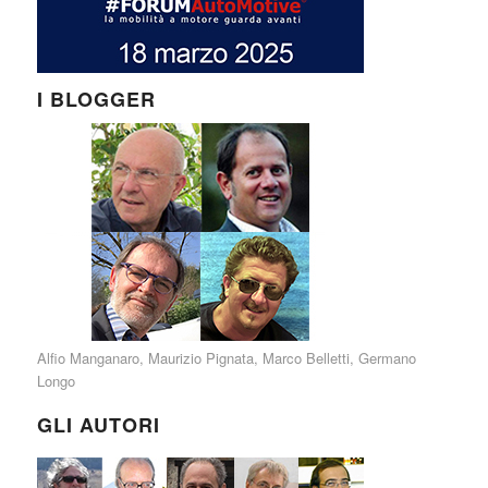
I BLOGGER
Alfio Manganaro
,
Maurizio Pignata
,
Marco Belletti
,
Germano
Longo
GLI AUTORI