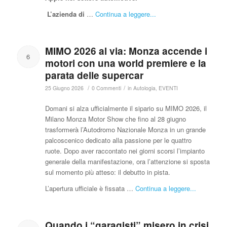
L’azienda di
…
Continua a leggere...
MIMO 2026 al via: Monza accende i
6
motori con una world premiere e la
parata delle supercar
/
/
25 Giugno 2026
0 Commenti
in
Autologia
,
EVENTI
Domani si alza ufficialmente il sipario su MIMO 2026, il
Milano Monza Motor Show che fino al 28 giugno
trasformerà l’Autodromo Nazionale Monza in un grande
palcoscenico dedicato alla passione per le quattro
ruote. Dopo aver raccontato nei giorni scorsi l’impianto
generale della manifestazione, ora l’attenzione si sposta
sul momento più atteso: il debutto in pista.
L’apertura ufficiale è fissata …
Continua a leggere...
Quando i “garagisti” misero in crisi