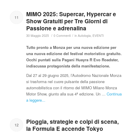
MIMO 2025: Supercar, Hypercar e
11
Show Gratuiti per Tre Giorni di
Passione e adrenalina
/
/
30 Maggio 2025
0 Commenti
in
Autologia
,
EVENTI
Tutto pronto a Monza per una nuova edizione per
una nuova edizione del festival motoristico gratuito.
Occhi puntati sulla Pagani Huayra R Evo Roadster,
indiscussa protagonista della manifestazione.
Dal 27 al 29 giugno 2025, l’Autodromo Nazionale Monza
si trasforma nel cuore pulsante della passione
automobilistica con il ritorno del MIMO Milano Monza
Motor Show, giunto alla sua 4ª edizione. Un …
Continua
a leggere...
Pioggia, strategie e colpi di scena,
12
la Formula E accende Tokyo