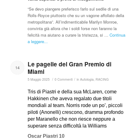
“Se devo piangere preferisco farlo sul sedile di una
Rolls-Royce piuttosto che su un vagone affollato della
metropolitana”. All’indimenticabile Marilyn Monroe,
convinta già allora che i soldi forse non faranno la
felicità ma aiutano a curare la tristezza, si …
Continua
a leggere...
Le pagelle del Gran Premio di
14
Miami
/
/
5 Maggio 2025
0 Commenti
in
Autologia
,
RACING
Tris di Piastri e della sua McLaren, come
Hakkinen che aveva regalato due titoli
mondiali al team. Norris rode un po’, piccoli
piloti (Anonelli) crescono, dramma profondo
per Maranello che non riesce neppure a
superare senza difficoltà la Williams
Oscar Piastri 10