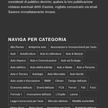
considerati di pubblico dominio; qualora la loro pubblicazione
violasse eventuali diritti d’autore, vogliate comunicarlo via email.
Saranno immediatamente rimossi.
NAVIGA PER CATEGORIA
Alfa Romeo
Anteprime auto
Associazioni e riconoscimenti per l'auto
Audi
Auto&Cultura
Auto & Letteratura
Auto & lifestyle
Auto d'epoca
Auto e Comunicazione
Auto ed Ecologia
Auto elettrica
Auto elettrica/ibrida
Auto e Media
Auto e Persone
Auto e Tecnica
Autologia
Auto Mercedes
Auto Novità
Auto usate e d'occasione
BMW
Citroen
Design dell'auto
Economia dell'auto
Eventi dell'auto
FCA
Ferrari
Fiat
Ford
Formula 1
Innovazione dell'auto
L'Ospite
Lancia
Leggi e burocrazia per l'auto
Mercato dell'auto
Mobilità sostenibile
Motor Show
Motor Sport
Normative per l'auto
Pubblicità dell'auto