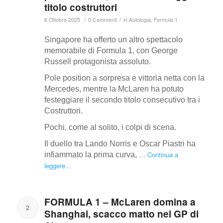
titolo costruttori
/
/
6 Ottobre 2025
0 Commenti
in
Autologia
,
Formula 1
Singapore ha offerto un altro spettacolo
memorabile di Formula 1
, con George
Russell protagonista assoluto.
Pole position a sorpresa e vittoria netta con la
Mercedes, mentre la McLaren ha potuto
festeggiare il secondo titolo consecutivo tra i
Costruttori.
Pochi, come al solito, i colpi di scena.
Il duello tra Lando Norris e Oscar Piastri ha
…
Continua a
infiammato la prima curva,
leggere...
FORMULA 1 – McLaren domina a
2
Shanghai, scacco matto nel GP di