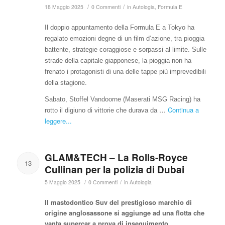
/
/
18 Maggio 2025
0 Commenti
in
Autologia
,
Formula E
Il doppio appuntamento della Formula E a Tokyo ha
regalato emozioni degne di un film d’azione, tra pioggia
battente, strategie coraggiose e sorpassi al limite. Sulle
strade della capitale giapponese, la pioggia non ha
frenato i protagonisti di una delle tappe più imprevedibili
della stagione.
Sabato, Stoffel Vandoorne (Maserati MSG Racing) ha
…
Continua a
rotto il digiuno di vittorie che durava da
leggere...
GLAM&TECH – La Rolls-Royce
13
Cullinan per la polizia di Dubai
/
/
5 Maggio 2025
0 Commenti
in
Autologia
Il mastodontico Suv del prestigioso marchio di
origine anglosassone si aggiunge ad una flotta che
vanta supercar a prova di inseguimento