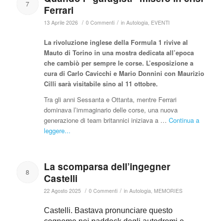
7
Ferrari
/
/
13 Aprile 2026
0 Commenti
in
Autologia
,
EVENTI
La rivoluzione inglese della Formula 1 rivive
al
Mauto di Torino
in una mostra dedicata all’epoca
che cambiò per sempre le corse. L’esposizione a
cura di Carlo Cavicchi e Mario Donnini con Maurizio
Cilli sarà visitabile sino al 11 ottobre.
Tra gli anni Sessanta e Ottanta, mentre Ferrari
dominava l’immaginario delle corse, una nuova
generazione di team britannici iniziava a …
Continua a
leggere...
La scomparsa dell’ingegner
8
Castelli
/
/
22 Agosto 2025
0 Commenti
in
Autologia
,
MEMORIES
Castelli. Bastava pronunciare questo