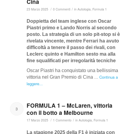
Cina
/
/
23 Marzo 2025
0 Commenti
in
Autologia
,
Formula 1
Doppietta del team inglese con Oscar
Piastri primo e Lando Norris al secondo
posto. La strategia di un solo pit-stop si è
rivelata vincente, mentre Ferrari ha avuto
difficoltà a tenere il passo dei rivali, con
Leclerc quinto e Hamilton sesto ma alla
fine squalificati per irregolarità tecniche
Oscar Piastri ha conquistato una bellissima
…
Continua a
vittoria nel Gran Premio di Cina
leggere...
FORMULA 1 – McLaren, vittoria
3
con il botto a Melbourne
/
/
17 Marzo 2025
1 Commento
in
Autologia
,
Formula 1
La stagione 2025 della F1 è iniziata con