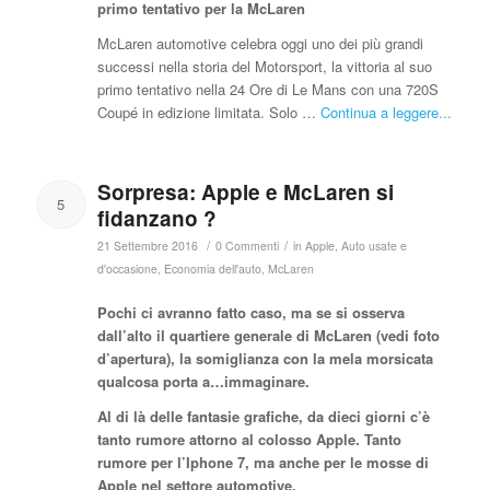
primo tentativo per la McLaren
McLaren automotive celebra oggi uno dei più grandi
successi nella storia del Motorsport, la vittoria al suo
primo tentativo nella 24 Ore di Le Mans con una 720S
Coupé in edizione limitata. Solo …
Continua a leggere...
Sorpresa: Apple e McLaren si
5
fidanzano ?
/
/
21 Settembre 2016
0 Commenti
in
Apple
,
Auto usate e
d'occasione
,
Economia dell'auto
,
McLaren
Pochi ci avranno fatto caso, ma se si osserva
dall’alto il quartiere generale di McLaren (vedi foto
d’apertura), la somiglianza con la mela morsicata
qualcosa porta a…immaginare.
Al di là delle fantasie grafiche, da dieci giorni c’è
tanto rumore attorno al colosso Apple. Tanto
rumore per l’Iphone 7, ma anche per le mosse di
Apple nel settore automotive.