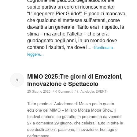
cognome nei paddock degli autodromi e
subito partiva un coro di riconoscimento:
“L’ingegnere Pier Guido!”. E poco ci mancava
che qualcuno si mettesse sull’attenti, come
davanti a un generale. Tanto era il rispetto, la
stima – ma anche l’affetto – che si era
guadagnato negli anni, in un mondo dove
…
Continua a
contano i risultati, ma dove i
leggere...
MIMO 2025:Tre giorni di Emozioni,
9
Innovazione e Spettacolo
/
/
25 Giugno 2025
0 Commenti
in
Autologia
,
EVENTI
Tutto pronto all’Autodromo di Monza per la quarta
edizione del MIMO – Milano Monza Motor Show, il
festival motoristico gratuito, in programma da venerdì
27 a domenica 29 giugno, che celebra l’auto in tutte le
sue declinazioni: passione, innovazione, heritage e
performance.