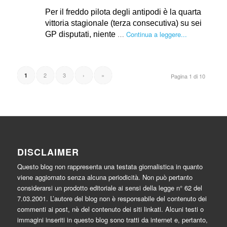
Per il freddo pilota degli antipodi è la quarta
vittoria stagionale (terza consecutiva) su sei
…
Continua a leggere...
GP disputati, niente
2
3
›
»
1
Pagina 1 di 10
DISCLAIMER
Questo blog non rappresenta una testata giornalistica in quanto
viene aggiornato senza alcuna periodicità. Non può pertanto
considerarsi un prodotto editoriale ai sensi della legge n° 62 del
7.03.2001. L’autore del blog non è responsabile del contenuto dei
commenti ai post, nè del contenuto dei siti linkati. Alcuni testi o
immagini inseriti in questo blog sono tratti da internet e, pertanto,