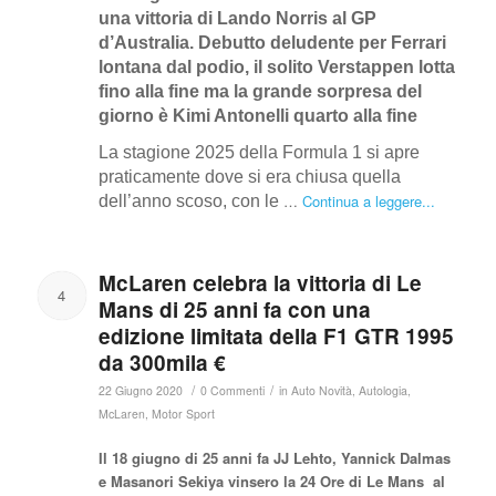
una vittoria di Lando Norris al GP
d’Australia. Debutto deludente per Ferrari
lontana dal podio, il solito Verstappen lotta
fino alla fine ma la grande sorpresa del
giorno è Kimi Antonelli quarto alla fine
La stagione 2025 della Formula 1 si apre
praticamente dove si era chiusa quella
…
Continua a leggere...
dell’anno scoso, con le
McLaren celebra la vittoria di Le
4
Mans di 25 anni fa con una
edizione limitata della F1 GTR 1995
da 300mila €
/
/
22 Giugno 2020
0 Commenti
in
Auto Novità
,
Autologia
,
McLaren
,
Motor Sport
Il 18 giugno di 25 anni fa JJ Lehto, Yannick Dalmas
e Masanori Sekiya vinsero la 24 Ore di Le Mans al