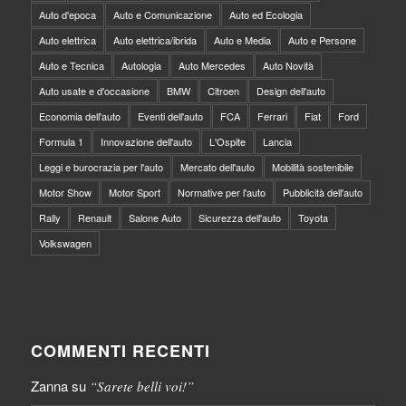
Auto d'epoca
Auto e Comunicazione
Auto ed Ecologia
Auto elettrica
Auto elettrica/ibrida
Auto e Media
Auto e Persone
Auto e Tecnica
Autologia
Auto Mercedes
Auto Novità
Auto usate e d'occasione
BMW
Citroen
Design dell'auto
Economia dell'auto
Eventi dell'auto
FCA
Ferrari
Fiat
Ford
Formula 1
Innovazione dell'auto
L'Ospite
Lancia
Leggi e burocrazia per l'auto
Mercato dell'auto
Mobilità sostenibile
Motor Show
Motor Sport
Normative per l'auto
Pubblicità dell'auto
Rally
Renault
Salone Auto
Sicurezza dell'auto
Toyota
Volkswagen
COMMENTI RECENTI
Zanna
su
“Sarete belli voi!”