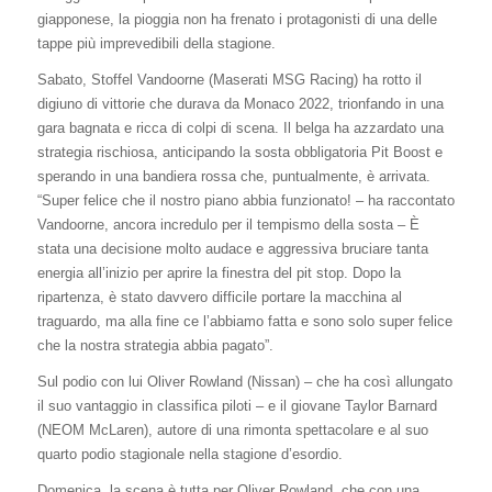
giapponese, la pioggia non ha frenato i protagonisti di una delle
tappe più imprevedibili della stagione.
Sabato, Stoffel Vandoorne (Maserati MSG Racing) ha rotto il
digiuno di vittorie che durava da Monaco 2022, trionfando in una
gara bagnata e ricca di colpi di scena. Il belga ha azzardato una
strategia rischiosa, anticipando la sosta obbligatoria Pit Boost e
sperando in una bandiera rossa che, puntualmente, è arrivata.
“Super felice che il nostro piano abbia funzionato! – ha raccontato
Vandoorne, ancora incredulo per il tempismo della sosta – È
stata una decisione molto audace e aggressiva bruciare tanta
energia all’inizio per aprire la finestra del pit stop. Dopo la
ripartenza, è stato davvero difficile portare la macchina al
traguardo, ma alla fine ce l’abbiamo fatta e sono solo super felice
che la nostra strategia abbia pagato”.
Sul podio con lui Oliver Rowland (Nissan) – che ha così allungato
il suo vantaggio in classifica piloti – e il giovane Taylor Barnard
(NEOM McLaren), autore di una rimonta spettacolare e al suo
quarto podio stagionale nella stagione d’esordio.
Domenica, la scena è tutta per Oliver Rowland, che con una