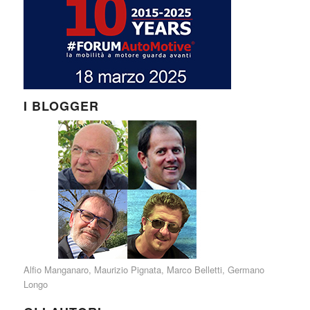
I BLOGGER
Alfio Manganaro
,
Maurizio Pignata
,
Marco Belletti
,
Germano
Longo