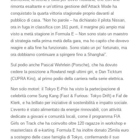
rimonta esaltante e un’ottima gestione dell’Attack Mode ha
conquistato la quarta vittoria stagionale proprio davanti al
pubblico di casa. “Non ho parole – ha dichiarato il pilota Nissan,
ora in fuga in classifica con 161 punti, il margine più ampio mai
visto a metà stagione in Formula E – Non sono stato un maestro
di strategia nella prima metà della gara, ma ho capito che dovevo
reagire e alla fine ha funzionato. Sono stato un po’ fortunato, ma
ora dobbiamo continuare a spingere fino a Shanghai”.
Sul podio anche Pascal Wehrlein (Porsche), che ha dovuto
cedere la posizione a Rowland negli ultimi giri, e Dan Ticktum
(CUPRA Kiro), al primo podio della carriera nella serie elettrica.
Non solo motori: il Tokyo E-Prix ha visto la partecipazione di
celebrità come Sung Kang (Fast & Furious: Tokyo Drift) e Faf de
Klerk, e ha brillato per iniziative di sostenibilità e impatto sociale.
L’evento è stato alimentato da energie rinnovabili, con attività
dedicate a giovani e comunità locali, come il programma FIA
Girls on Track che ha coinvolto oltre 120 ragazze in workshop e
masterclass di e-karting. Formula E ha inoltre donato 25mila euro
a sostegno delle case famiglia di Tokyo, confermando il suo