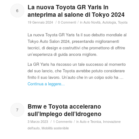
La nuova Toyota GR Yaris in
6
anteprima al salone di Tokyo 2024
/
/
19 Gennaio 2024
0 Commenti
in
Auto Novità
,
Autologia
,
Toyota
La nuova Toyota GR Yaris fa il suo debutto mondiale al
Tokyo Auto Salon 2024, presentando miglioramenti
tecnici, di design e costruttivi che promettono di offrire
un’esperienza di guida ancora migliore.
La GR Yaris ha riscosso un tale successo al momento
del suo lancio, che Toyota avrebbe potuto considerare
finito il suo lavoro. Un’auto che in un colpo solo ha …
Continua a leggere...
Bmw e Toyota accelerano
7
sull’impiego dell’idrogeno
/
/
3 Marzo 2023
1 Commento
in
Auto e Tecnica
,
Innovazione
dell'auto
,
Mobilità sostenibile