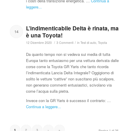
i costi della transizione energetica. …
Continua a
leggere...
L’indimenticabile Delta è rinata, ma
14
è una Toyota!
/
/
12 Dicembre 2020
3 Commenti
in
Test di auto
,
Toyota
Da quanto tempo non si vedeva sui media di tutta
Europa tanto entusiasmo per una vettura derivata dalle
corse come la Toyota GR Yaris che tanto ricorda
l’indimenticata Lancia Delta Integrale? Oggigiorno di
solito le vetture “cattive” non suscitano più scalpore,
non generano commenti entusiastici, scivolano via
come l’acqua sulla pietra.
Invece con la GR Yaris è successo il contrario: …
Continua a leggere...
2
3
›
»
1
Pagina 1 di 26