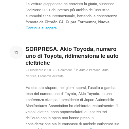
La vettura giapponese ha convinto la giuria, vincendo
l’edizione 2021 del premio più ambìto dell’industria
automobilistica internazionale, battendo la concorrenza
formata da
Citroën C4, Cupra Formentor, Nuova
…
Continua a leggere...
SORPRESA. Akio Toyoda, numero
13
uno di Toyota, ridimensiona le auto
elettriche
/
/
21 Dicembre 2020
2 Commenti
in
Auto e Persone
,
Auto
elettrica
,
Economia dell'auto
Ha destato stupore, nei giorni scorsi, l’uscita a gamba
tesa del numero uno di Toyota, Akio Toyoda. In una
conferenza stampa il presidente di Japan Automobile
Manifactures Association ha dichiarato testualmente: “I
veicoli elettrici sono sopravvalutati e i sostenitori
dell’auto con la spina non hanno preso in
considerazione sia le emissioni di anidride carbonica sia