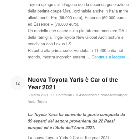
Toyota spinge sull’idrogeno con la seconda generazione
della berlina-coupè Mirai, ordinabile anche in Italia in tre
allestimenti, Pre (66.000 euro), Essence (69.000 euro)
ed Essence + (76.000 euro).
Un modello che nasce sulla piattaforma modulare GA-L
della famiglia Tnga-Toyota New Global Architecture e
condivisa con Lexus LS.
Rispetto alla prima serie, venduta in 11.400 unità nel
mondo, mostra ingombri esterni …
Continua a leggere...
Nuova Toyota Yaris è Car of the
12
Year 2021
/
/
3 Marzo 2021
0 Commenti
in
Associazioni e riconoscimenti per
l'auto
,
Toyota
La Toyota Yaris ha convinto la giuria composta da
59 esperti del settore provenienti da 22 Paesi
europei ed è l’Auto dell’Anno 2021.
La nuova Toyota Yaris è Car of the year 2021.