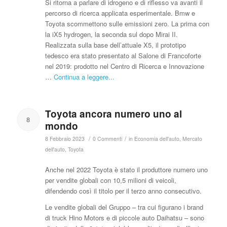
Si ritorna a parlare di idrogeno e di riflesso va avanti il
percorso di ricerca applicata esperimentale. Bmw e
Toyota scommettono sulle emissioni zero. La prima con
la iX5 hydrogen, la seconda sul dopo Mirai II.
Realizzata sulla base dell’attuale X5, il prototipo
tedesco era stato presentato al Salone di Francoforte
nel 2019: prodotto nel Centro di Ricerca e Innovazione
…
Continua a leggere...
Toyota ancora numero uno al
8
mondo
/
/
8 Febbraio 2023
0 Commenti
in
Economia dell'auto
,
Mercato
dell'auto
,
Toyota
Anche nel 2022 Toyota è stato il produttore numero uno
per vendite globali con 10,5 milioni di veicoli,
difendendo così il titolo per il terzo anno consecutivo.
Le vendite globali del Gruppo – tra cui figurano i brand
di truck Hino Motors e di piccole auto Daihatsu – sono