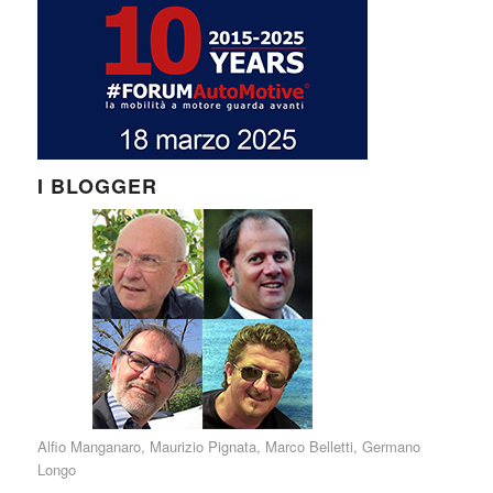
I BLOGGER
Alfio Manganaro
,
Maurizio Pignata
,
Marco Belletti
,
Germano
Longo