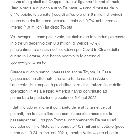
Le vendite globali del Gruppo – tra cui figurano i brand di truck
Hino Motors e di piccole auto Daihatsu – sono diminuite dello
0,1% poiché le vendite (record) all’estero di 8,6 milioni di veicoli
hanno contribuito a compensare il calo del 9,7% nel mercato
interno (1,9 milioni) ha detto Toyota.
Volkswagen, il principale rivale, ha dichiarato le vendite più basse
in oltre un decennio con 8,3 milioni di veicoli (-7%),
principalmente a causa dei lockdown per Covid in Cina e della
guerra in Ucraina, che hanno sconvolto le catene di
approvvigionamento.
Carenze di chip hanno interessato anche Toyota, la Casa
giapponese ha affermato che la forte domanda in Asia e
l’aumento della capacità produttiva oltre all’ottimizzazione delle
operazioni in Asia e Nord America hanno contribuito ad
aumentare la produzione globale del 5% nel 2022.
I dati includono anche il contributo delle attività nei veicoli
pesanti, ma la classifica non cambia considerando solo le
passenger car. Il gruppo Toyota, comprendendo Daihatsu ed
escludendo Hino Motors, ha venduto 10,3 milioni di vetture (poco
meno dei 10,34 milioni del 2021), mentre Volkswagen al netto