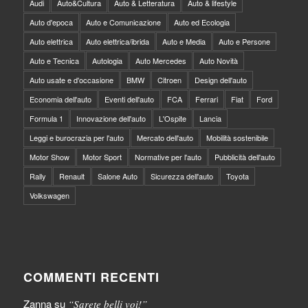
Audi
Auto&Cultura
Auto & Letteratura
Auto & lifestyle
Auto d'epoca
Auto e Comunicazione
Auto ed Ecologia
Auto elettrica
Auto elettrica/ibrida
Auto e Media
Auto e Persone
Auto e Tecnica
Autologia
Auto Mercedes
Auto Novità
Auto usate e d'occasione
BMW
Citroen
Design dell'auto
Economia dell'auto
Eventi dell'auto
FCA
Ferrari
Fiat
Ford
Formula 1
Innovazione dell'auto
L'Ospite
Lancia
Leggi e burocrazia per l'auto
Mercato dell'auto
Mobilità sostenibile
Motor Show
Motor Sport
Normative per l'auto
Pubblicità dell'auto
Rally
Renault
Salone Auto
Sicurezza dell'auto
Toyota
Volkswagen
COMMENTI RECENTI
Zanna
su
“Sarete belli voi!”