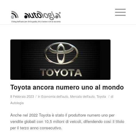
Toyota ancora numero uno al mondo
/
/
8 Febbraio 2023
in
Economia dell'auto
,
Mercato dell'auto
,
Toyota
di
Autologia
Anche nel 2022 Toyota è stato il produttore numero uno per
vendite globali con 10,5 milioni di veicoli, difendendo così il titolo
per il terzo anno consecutivo.