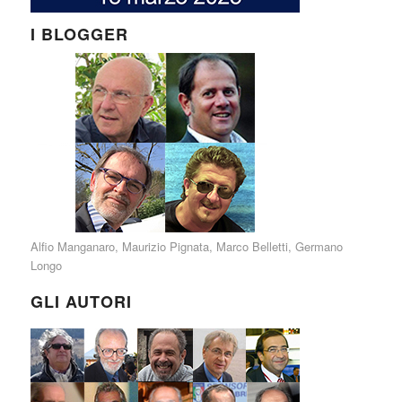
I BLOGGER
Alfio Manganaro
,
Maurizio Pignata
,
Marco Belletti
,
Germano
Longo
GLI AUTORI