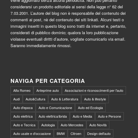
viene aggiornato senza alcuna periodicità. Non può pertanto
considerarsi un prodotto editoriale ai sensi della legge n° 62 del
7.03.2001. L’autore del blog non è responsabile del contenuto dei
commenti ai post, nè del contenuto dei siti linkati. Alcuni testi o
immagini inseriti in questo blog sono tratti da internet e, pertanto,
considerati di pubblico dominio; qualora la loro pubblicazione
violasse eventuali diritti d’autore, vogliate comunicarlo via email.
Saranno immediatamente rimossi.
NAVIGA PER CATEGORIA
Alfa Romeo
Anteprime auto
Associazioni e riconoscimenti per l'auto
Audi
Auto&Cultura
Auto & Letteratura
Auto & lifestyle
Auto d'epoca
Auto e Comunicazione
Auto ed Ecologia
Auto elettrica
Auto elettrica/ibrida
Auto e Media
Auto e Persone
Auto e Tecnica
Autologia
Auto Mercedes
Auto Novità
Auto usate e d'occasione
BMW
Citroen
Design dell'auto