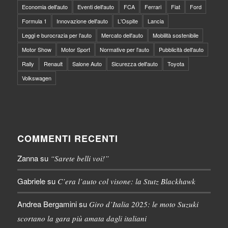
Economia dell'auto
Eventi dell'auto
FCA
Ferrari
Fiat
Ford
Formula 1
Innovazione dell'auto
L'Ospite
Lancia
Leggi e burocrazia per l'auto
Mercato dell'auto
Mobilità sostenibile
Motor Show
Motor Sport
Normative per l'auto
Pubblicità dell'auto
Rally
Renault
Salone Auto
Sicurezza dell'auto
Toyota
Volkswagen
COMMENTI RECENTI
Zanna
su
“Sarete belli voi!”
Gabriele
su
C’era l’auto col visone: la Stutz Blackhawk
Andrea Bergamini
su
Giro d’Italia 2025: le moto Suzuki
scortano la gara più amata dagli italiani