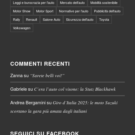
Leggi e burocrazia per l'auto
Mercato dell'auto
Mobilità sostenibile
Motor Show
Motor Sport
Normative per l'auto
Pubblicità dell'auto
Rally
Renault
Salone Auto
Sicurezza dell'auto
Toyota
Volkswagen
COMMENTI RECENTI
Zanna
su
“Sarete belli voi!”
Gabriele
su
C’era l’auto col visone: la Stutz Blackhawk
Andrea Bergamini
su
Giro d’Italia 2025: le moto Suzuki
scortano la gara più amata dagli italiani
SEGUICI SU FACEBOOK