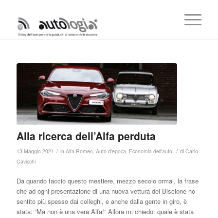
Alla ricerca dell’Alfa perduta
/
/
13 Maggio 2021
in
Alfa Romeo
,
Auto d'epoca
,
Economia dell'auto
di
Carlo
Cavicchi
Da quando faccio questo mestiere, mezzo secolo ormai, la frase
che ad ogni presentazione di una nuova vettura del Biscione ho
sentito più spesso dai colleghi, e anche dalla gente in giro, è
stata: “Ma non è una vera Alfa!” Allora mi chiedo: quale è stata