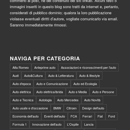
commenti ai post, nè del contenuto dei siti linkati. Alcuni testi o
immagini inseriti in questo blog sono tratti da internet e, pertanto,
considerati di pubblico dominio; qualora la loro pubblicazione
violasse eventuali diritti d’autore, vogliate comunicarlo via email.
Saranno immediatamente rimossi.
NAVIGA PER CATEGORIA
Alfa Romeo
Anteprime auto
Associazioni e riconoscimenti per l'auto
Audi
Auto&Cultura
Auto & Letteratura
Auto & lifestyle
Auto d'epoca
Auto e Comunicazione
Auto ed Ecologia
Auto elettrica
Auto elettrica/ibrida
Auto e Media
Auto e Persone
Auto e Tecnica
Autologia
Auto Mercedes
Auto Novità
Auto usate e d'occasione
BMW
Citroen
Design dell'auto
Economia dell'auto
Eventi dell'auto
FCA
Ferrari
Fiat
Ford
Formula 1
Innovazione dell'auto
L'Ospite
Lancia