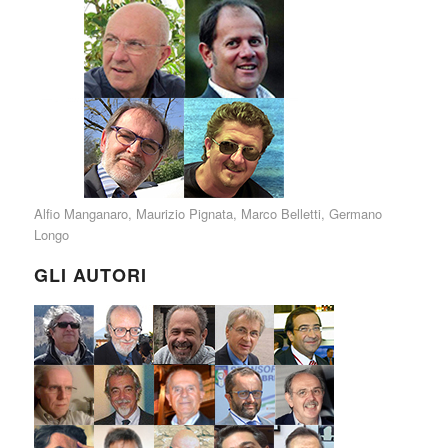
Alfio Manganaro
,
Maurizio Pignata
,
Marco Belletti
,
Germano
Longo
GLI AUTORI