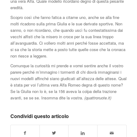
una vera Alfa. Quale modello ricordano degno di questa pesante
eredità.
Scopro così che fanno fatica a citarne uno, anche se alla fine
molti ricadono sulla prima Giulia e le sue derivate sportive. Non
sanno, o non ricordano, che quando uscì fu contestatissima dai
vecchi alfisti che la misero in croce per la sua linea troppo
all’avanguardia. Ci vollero molti anni perché fosse accettata, ma
si sa che la storia mette a posto tutte quelle cose che la cronaca
non riesce a leggere.
Comunque la curiosità mi prende e vorrei sentire anche il vostro
parere perché m’immagino i tormenti di chi dovrà immaginarsi i
nuovi modelli affinché siano giudicati all’altezza delle attese. Qual
è stata per voi l’ultima vera Alfa Romeo degna di questo nome?
Se la Giulia non lo è, se la 156 aveva la colpa della trazione
avanti, se se se. Insomma dite la vostra.
(quattroruote.it)
Condividi questo articolo