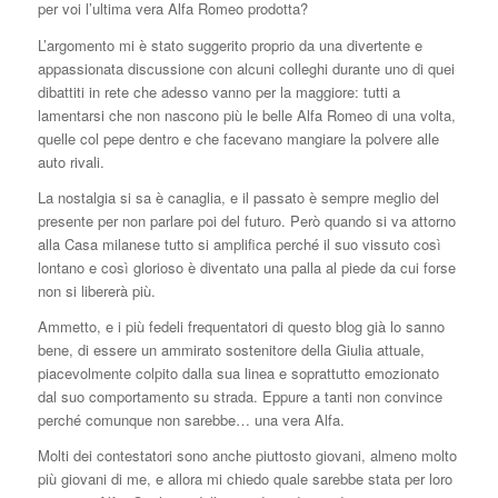
per voi l’ultima vera Alfa Romeo prodotta?
L’argomento mi è stato suggerito proprio da una divertente e
appassionata discussione con alcuni colleghi durante uno di quei
dibattiti in rete che adesso vanno per la maggiore: tutti a
lamentarsi che non nascono più le belle Alfa Romeo di una volta,
quelle col pepe dentro e che facevano mangiare la polvere alle
auto rivali.
La nostalgia si sa è canaglia, e il passato è sempre meglio del
presente per non parlare poi del futuro. Però quando si va attorno
alla Casa milanese tutto si amplifica perché il suo vissuto così
lontano e così glorioso è diventato una palla al piede da cui forse
non si libererà più.
Ammetto, e i più fedeli frequentatori di questo blog già lo sanno
bene, di essere un ammirato sostenitore della Giulia attuale,
piacevolmente colpito dalla sua linea e soprattutto emozionato
dal suo comportamento su strada. Eppure a tanti non convince
perché comunque non sarebbe… una vera Alfa.
Molti dei contestatori sono anche piuttosto giovani, almeno molto
più giovani di me, e allora mi chiedo quale sarebbe stata per loro