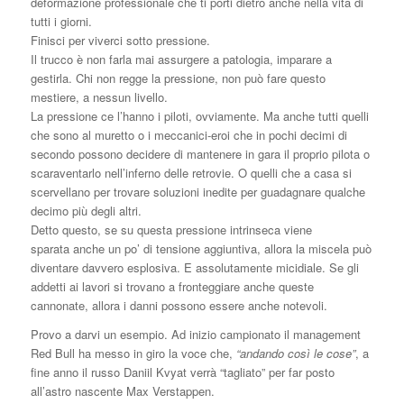
deformazione professionale che ti porti dietro anche nella vita di
tutti i giorni.
Finisci per viverci sotto pressione.
Il trucco è non farla mai assurgere a patologia, imparare a
gestirla. Chi non regge la pressione, non può fare questo
mestiere, a nessun livello.
La pressione ce l’hanno i piloti, ovviamente. Ma anche tutti quelli
che sono al muretto o i meccanici-eroi che in pochi decimi di
secondo possono decidere di mantenere in gara il proprio pilota o
scaraventarlo nell’inferno delle retrovie. O quelli che a casa si
scervellano per trovare soluzioni inedite per guadagnare qualche
decimo più degli altri.
Detto questo, se su questa pressione intrinseca viene
sparata anche un po’ di tensione aggiuntiva, allora la miscela può
diventare davvero esplosiva. E assolutamente micidiale. Se gli
addetti ai lavori si trovano a fronteggiare anche queste
cannonate, allora i danni possono essere anche notevoli.
Provo a darvi un esempio. Ad inizio campionato il management
Red Bull ha messo in giro la voce che,
“andando così le cose”
, a
fine anno il russo Daniil Kvyat verrà “tagliato” per far posto
all’astro nascente Max Verstappen.