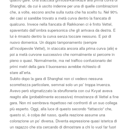
Shanghai, da cui è uscito indenne per una di quelle combinazioni
che, a volte, escono anche sulla ruota che ha scelto tu. Nel 90%
dei casi si sarebbe trovato a metà curva dentro la fiancata di
qualcuno. Invece nella fiancata di Raikkonen ci è finito Vettel,
spaventato dall’ombra supersonica che gli arrivava da destra. E
lui è rimasto dentro la curva senza toccare nessuno. E poi di
nuovo domenica. Un doppio tamponamento (sempre
all’incolpevole Vettel), in staccata ancora alla prima curva (alè) e
poi a metà curvone successivo che normalmente si percorre in
pieno o quasi. Normalmente, ma nel traffico confusionario dei
primi metri della gara il buonsenso avrebbe richiesto di
stare all’erta.
Subito dopo la gara di Shanghai non ci vedevo nessuna
scorrettezza particolare, semmai solo un po’ troppa irruenza.
Avevo però stigmatizzato la sbruffoneria con cui Kvyat aveva
reagito alle (probabilmente eccessive) rimostranze di Vettel a fine
gara. Non mi sembrava rispettoso nei confronti di un suo collega
più esperto. Oggi, alla luce di questo secondo “fattaccio” che,
questo sì, è colpa del russo, quella reazione assume una
colorazione un po’ diversa. Diventa espressione quasi isterica di
un ragazzo che sta cercando di dimostrare a chi lo vuol far fuori