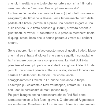
che lui, in realtà, è uno tosto che va forte e non si fa intimorire
nemmeno da un “quattro-volte-campione-del-mondo”.
In Cina se l’è cavata con qualche insulto (ripeto, tutto sommato
esagerato) dei tifosi della Rossa. Ieri è letteralmente finito dalla
padella alla brace, perché si è preso una penalità in gara e una
sulla licenza. Si è tirato addosso gli insulti, stavolta pesanti e
giustificati, di Vettel. E soprattutto si è preso la “pettinata” finale
di quegli stessi boss che lo hanno portato a vivere sui carboni
ardenti.
Sono sincero. Non mi piace questo modo di gestire i piloti. Meno
che mai se si tratta di giovani che vanno seguiti, incoraggiati e
fatti crescere con calma e comprensione. La Red Bull è da
prendere ad esempio per come si dedica ai giovani talenti fin da
piccoli. Per come li prende sotto la sua ala, aiutandoli nella loro
carriera fin dalle formule minori. Per come lancia
coraggiosamente i talenti in F1 anche bruciando le tappe.
L’esempio più eclatante è Max Verstappen, entrato in F1 a 16
anni, con le perplessità di molti (anche mie).
Poi però bisogna anche sottolineare che in Red Bull sono
altrettanto veloci a farli fuori i giovani. Citofonare ad Alguersuari
per conferma. Esordiente in F1 a 19 anni, Jaime è stato bruciato