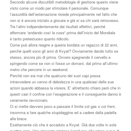
Secondo alcune discutibili metodologie di gestione questo viene
visto come un modo per stimolare il personale. Comunque
l’assurdità dell’esternazione risiede principalmente nel fatto che
non si è ancora iniziato a giocare e già si sa chi sarà retrocesso.
Tra l’altro indipendentemente dai risultati effettivi, perché
affermare “andando così le cose” prima dell’inizio del Mondiale
è tanto pretestuoso quanto ridicolo.
Come può allora reagire a questa bordata un ragazzo di 22 anni,
perché quelli sono gli anni di Kvyat? Ovviamente dando tutto se
stesso, ancora più di prima. Ovvero spegnendo il cervello e
spingendo come se non ci fosse un domani, dal primo all’ultimo
metro che percorre in un weekend.
Perché non sia mai che qualcuno dei suoi capi possa
intravvedere un cenno di debolezza in una qualsiasi delle sue
azioni quando abbassa la visiera. E’ altrettanto chiaro però che in
questi casi il confine con l’esagerazione e il conseguente danno è
veramente ravvicinato.
Ci si mette davvero poco a passare il limite col gas o coi freni,
insomma a fare qualche stupidaggine ed a cadere dalla padella
alla brace.
Esattamente ciò che è accaduto a Kvyat. Già due volte in sole
quattro gare. Una staccata grintosa-kamikaze alla prima curva di