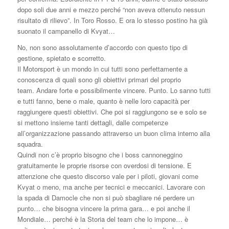
dopo soli due anni e mezzo perché “non aveva ottenuto nessun
risultato di rilievo”. In Toro Rosso. E ora lo stesso postino ha già
suonato il campanello di Kvyat…
No, non sono assolutamente d’accordo con questo tipo di
gestione, spietato e scorretto.
Il Motorsport è un mondo in cui tutti sono perfettamente a
conoscenza di quali sono gli obiettivi primari del proprio
team. Andare forte e possibilmente vincere. Punto. Lo sanno tutti
e tutti fanno, bene o male, quanto è nelle loro capacità per
raggiungere questi obiettivi. Che poi si raggiungono se e solo se
si mettono insieme tanti dettagli, dalle competenze
all’organizzazione passando attraverso un buon clima interno alla
squadra.
Quindi non c’è proprio bisogno che i boss cannoneggino
gratuitamente le proprie risorse con overdosi di tensione. E
attenzione che questo discorso vale per i piloti, giovani come
Kvyat o meno, ma anche per tecnici e meccanici. Lavorare con
la spada di Damocle che non si può sbagliare né perdere un
punto… che bisogna vincere la prima gara… e poi anche il
Mondiale… perché è la Storia del team che lo impone… è