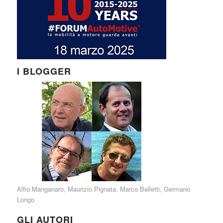
I BLOGGER
Alfio Manganaro
,
Maurizio Pignata
,
Marco Belletti
,
Germano
Longo
GLI AUTORI