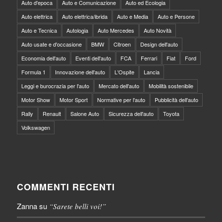
Auto d'epoca
Auto e Comunicazione
Auto ed Ecologia
Auto elettrica
Auto elettrica/ibrida
Auto e Media
Auto e Persone
Auto e Tecnica
Autologia
Auto Mercedes
Auto Novità
Auto usate e d'occasione
BMW
Citroen
Design dell'auto
Economia dell'auto
Eventi dell'auto
FCA
Ferrari
Fiat
Ford
Formula 1
Innovazione dell'auto
L'Ospite
Lancia
Leggi e burocrazia per l'auto
Mercato dell'auto
Mobilità sostenibile
Motor Show
Motor Sport
Normative per l'auto
Pubblicità dell'auto
Rally
Renault
Salone Auto
Sicurezza dell'auto
Toyota
Volkswagen
COMMENTI RECENTI
Zanna
su
“Sarete belli voi!”