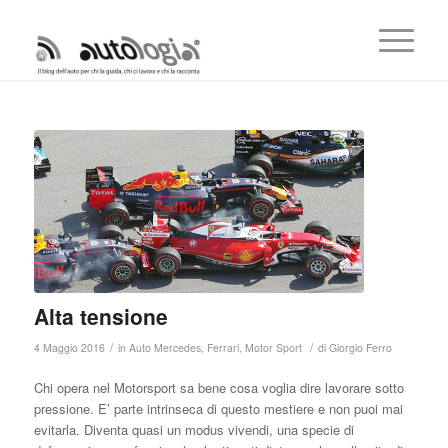
Alta tensione
/
/
4 Maggio 2016
in
Auto Mercedes
,
Ferrari
,
Motor Sport
di
Giorgio Ferro
Chi opera nel Motorsport sa bene cosa voglia dire lavorare sotto
pressione. E’ parte intrinseca di questo mestiere e non puoi mai
evitarla. Diventa quasi un modus vivendi, una specie di