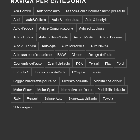
NAVIGA PER CATEGORIA
Alfa Romeo
Anteprime auto
Associazioni e riconoscimenti per l'auto
Audi
Auto&Cultura
Auto & Letteratura
Auto & lifestyle
Auto d'epoca
Auto e Comunicazione
Auto ed Ecologia
Auto elettrica
Auto elettrica/ibrida
Auto e Media
Auto e Persone
Auto e Tecnica
Autologia
Auto Mercedes
Auto Novità
Auto usate e d'occasione
BMW
Citroen
Design dell'auto
Economia dell'auto
Eventi dell'auto
FCA
Ferrari
Fiat
Ford
Formula 1
Innovazione dell'auto
L'Ospite
Lancia
Leggi e burocrazia per l'auto
Mercato dell'auto
Mobilità sostenibile
Motor Show
Motor Sport
Normative per l'auto
Pubblicità dell'auto
Rally
Renault
Salone Auto
Sicurezza dell'auto
Toyota
Volkswagen