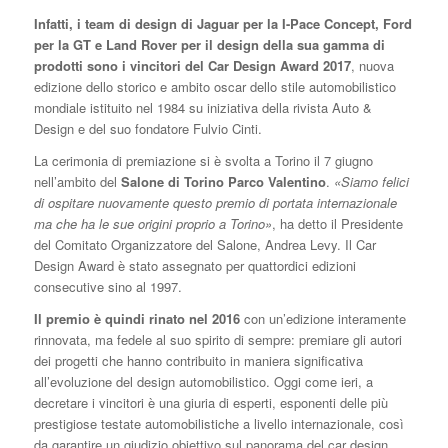
Infatti, i team di design di Jaguar per la I-Pace Concept, Ford
per la GT e Land Rover per il design della sua gamma di
prodotti sono i vincitori del Car Design Award 2017
, nuova
edizione dello storico e ambito oscar dello stile automobilistico
mondiale istituito nel 1984 su iniziativa della rivista Auto &
Design e del suo fondatore Fulvio Cinti.
La cerimonia di premiazione si è svolta a Torino il 7 giugno
nell’ambito del
Salone di Torino Parco Valentino
.
«Siamo felici
di ospitare nuovamente questo premio di portata internazionale
ma che ha le sue origini proprio a Torino»
, ha detto il Presidente
del Comitato Organizzatore del Salone, Andrea Levy. Il Car
Design Award è stato assegnato per quattordici edizioni
consecutive sino al 1997.
Il premio è quindi rinato nel 2016
con un’edizione interamente
rinnovata, ma fedele al suo spirito di sempre: premiare gli autori
dei progetti che hanno contribuito in maniera significativa
all’evoluzione del design automobilistico. Oggi come ieri, a
decretare i vincitori è una giuria di esperti, esponenti delle più
prestigiose testate automobilistiche a livello internazionale, così
da garantire un giudizio obiettivo sul panorama del car design