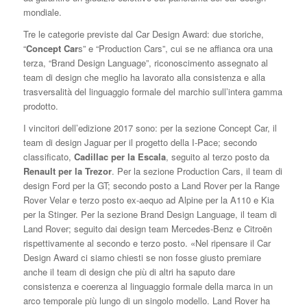
mondiale.
Tre le categorie previste dal Car Design Award: due storiche,
“
Concept Car
s” e “Production Cars”, cui se ne affianca ora una
terza, “Brand Design Language”, riconoscimento assegnato al
team di design che meglio ha lavorato alla consistenza e alla
trasversalità del linguaggio formale del marchio sull’intera gamma
prodotto.
I vincitori dell’edizione 2017 sono: per la sezione Concept Car, il
team di design Jaguar per il progetto della I-Pace; secondo
classificato,
Cadillac per la Escala
, seguito al terzo posto da
Renault per la Trezor
. Per la sezione Production Cars, il team di
design Ford per la GT; secondo posto a Land Rover per la Range
Rover Velar e terzo posto ex-aequo ad Alpine per la A110 e Kia
per la Stinger. Per la sezione Brand Design Language, il team di
Land Rover; seguito dai design team Mercedes-Benz e Citroën
rispettivamente al secondo e terzo posto. «Nel ripensare il Car
Design Award ci siamo chiesti se non fosse giusto premiare
anche il team di design che più di altri ha saputo dare
consistenza e coerenza al linguaggio formale della marca in un
arco temporale più lungo di un singolo modello. Land Rover ha