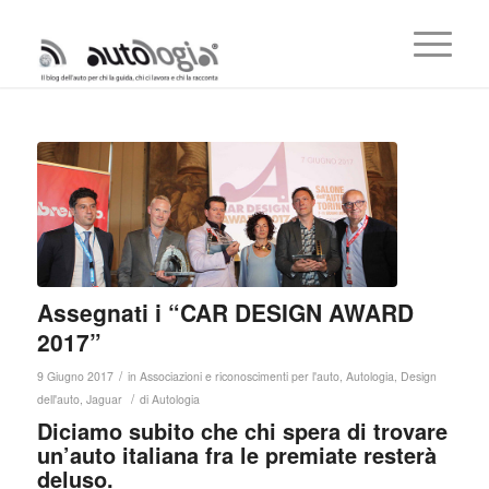
Assegnati i “CAR DESIGN AWARD
2017”
/
9 Giugno 2017
in
Associazioni e riconoscimenti per l'auto
,
Autologia
,
Design
/
dell'auto
,
Jaguar
di
Autologia
Diciamo subito che chi spera di trovare
un’auto italiana fra le premiate resterà
deluso.