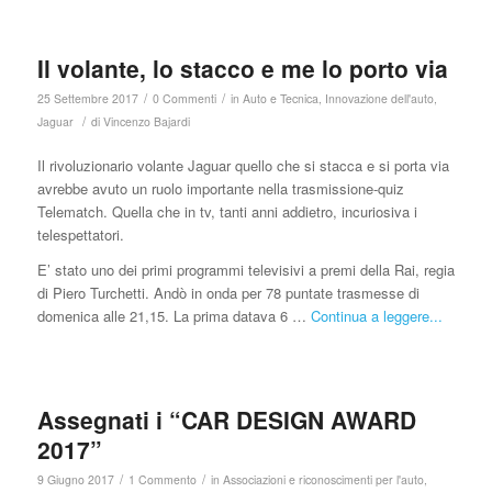
Il volante, lo stacco e me lo porto via
/
/
25 Settembre 2017
0 Commenti
in
Auto e Tecnica
,
Innovazione dell'auto
,
/
Jaguar
di
Vincenzo Bajardi
Il rivoluzionario volante Jaguar quello che si stacca e si porta via
avrebbe avuto un ruolo importante nella trasmissione-quiz
Telematch. Quella che in tv, tanti anni addietro, incuriosiva i
telespettatori.
E’ stato uno dei primi programmi televisivi a premi della Rai, regia
di Piero Turchetti. Andò in onda per 78 puntate trasmesse di
domenica alle 21,15. La prima datava 6 …
Continua a leggere...
Assegnati i “CAR DESIGN AWARD
2017”
/
/
9 Giugno 2017
1 Commento
in
Associazioni e riconoscimenti per l'auto
,