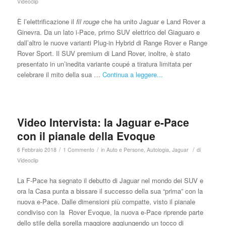
Videoclip
È l’elettrificazione il
fil rouge
che ha unito Jaguar e Land Rover a
Ginevra. Da un lato i-Pace, primo SUV elettrico del Giaguaro e
dall’altro le nuove varianti Plug-in Hybrid di Range Rover e Range
Rover Sport. Il SUV premium di Land Rover, inoltre, è stato
presentato in un’inedita variante coupé a tiratura limitata per
celebrare il mito della sua …
Continua a leggere...
Video Intervista: la Jaguar e-Pace
con il pianale della Evoque
/
/
/
6 Febbraio 2018
1 Commento
in
Auto e Persone
,
Autologia
,
Jaguar
di
Videoclip
La F-Pace ha segnato il debutto di Jaguar nel mondo dei SUV e
ora la Casa punta a bissare il successo della sua “prima” con la
nuova e-Pace. Dalle dimensioni più compatte, visto il pianale
condiviso con la Rover Evoque, la nuova e-Pace riprende parte
dello stile della sorella maggiore aggiungendo un tocco di