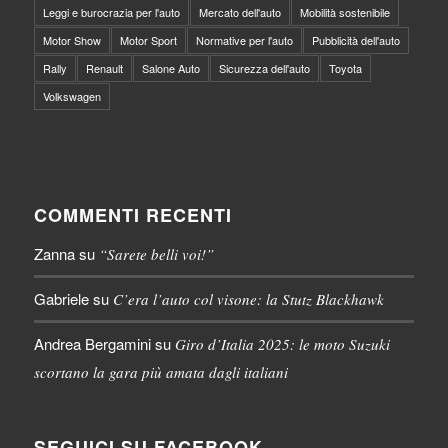
Leggi e burocrazia per l'auto
Mercato dell'auto
Mobilità sostenibile
Motor Show
Motor Sport
Normative per l'auto
Pubblicità dell'auto
Rally
Renault
Salone Auto
Sicurezza dell'auto
Toyota
Volkswagen
COMMENTI RECENTI
Zanna
su
“Sarete belli voi!”
Gabriele
su
C’era l’auto col visone: la Stutz Blackhawk
Andrea Bergamini
su
Giro d’Italia 2025: le moto Suzuki
scortano la gara più amata dagli italiani
SEGUICI SU FACEBOOK