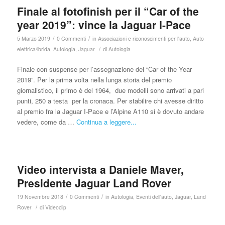
Finale al fotofinish per il “Car of the
year 2019”: vince la Jaguar I-Pace
/
/
5 Marzo 2019
0 Commenti
in
Associazioni e riconoscimenti per l'auto
,
Auto
/
elettrica/ibrida
,
Autologia
,
Jaguar
di
Autologia
Finale con suspense per l’assegnazione del “Car of the Year
2019”. Per la prima volta nella lunga storia del premio
giornalistico, il primo è del 1964, due modelli sono arrivati a pari
punti, 250 a testa per la cronaca. Per stabilire chi avesse diritto
al premio fra la Jaguar I-Pace e l’Alpine A110 si è dovuto andare
vedere, come da …
Continua a leggere...
Video intervista a Daniele Maver,
Presidente Jaguar Land Rover
/
/
19 Novembre 2018
0 Commenti
in
Autologia
,
Eventi dell'auto
,
Jaguar
,
Land
/
Rover
di
Videoclip