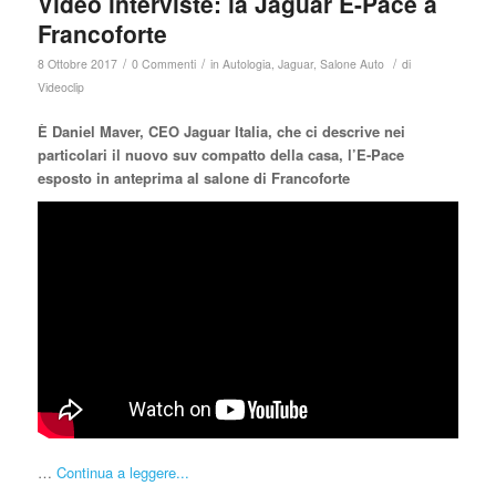
Video interviste: la Jaguar E-Pace a
Francoforte
/
/
/
8 Ottobre 2017
0 Commenti
in
Autologia
,
Jaguar
,
Salone Auto
di
Videoclip
È Daniel Maver, CEO Jaguar Italia, che ci descrive nei
particolari il nuovo suv compatto della casa, l’E-Pace
esposto in anteprima al salone di Francoforte
…
Continua a leggere...