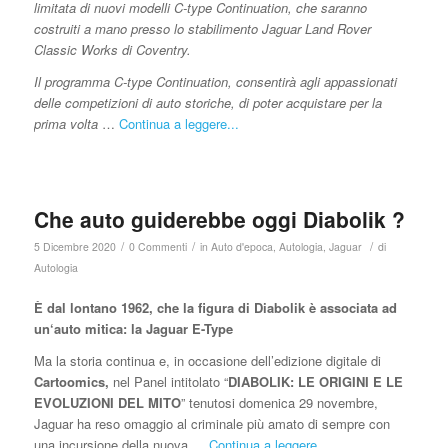
limitata di nuovi modelli C-type Continuation, che saranno
costruiti a mano presso lo stabilimento Jaguar Land Rover
Classic Works di Coventry.
Il programma C-type Continuation, consentirà agli appassionati
delle competizioni di auto storiche, di poter acquistare per la
prima volta
…
Continua a leggere...
Che auto guiderebbe oggi Diabolik ?
/
/
/
5 Dicembre 2020
0 Commenti
in
Auto d'epoca
,
Autologia
,
Jaguar
di
Autologia
È dal lontano 1962, che la figura di Diabolik è associata ad
un‘auto mitica: la Jaguar E-Type
Ma la storia continua e, in occasione dell’edizione digitale di
Cartoomics,
nel Panel intitolato “
DIABOLIK: LE ORIGINI E LE
EVOLUZIONI DEL MITO
” tenutosi domenica 29 novembre,
Jaguar ha reso omaggio al criminale più amato di sempre con
una incursione della nuova …
Continua a leggere...