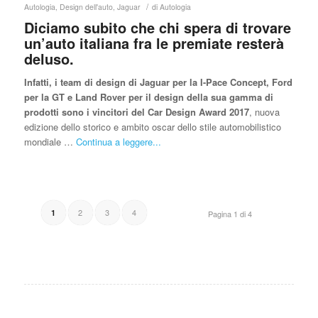
/
Autologia
,
Design dell'auto
,
Jaguar
di
Autologia
Diciamo subito che chi spera di trovare
un’auto italiana fra le premiate resterà
deluso.
Infatti, i team di design di Jaguar per la I-Pace Concept, Ford
per la GT e Land Rover per il design della sua gamma di
prodotti sono i vincitori del Car Design Award 2017
, nuova
edizione dello storico e ambito oscar dello stile automobilistico
mondiale …
Continua a leggere...
2
3
4
1
Pagina 1 di 4