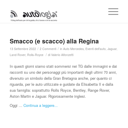
Smacco (e scacco) alla Regina
/
/
13 Settembre 2022
2 Commenti
in
Auto Mercedes
,
Eventi dell'auto
,
Jaguar
,
/
Land Rover
,
Rolls-Royce
di
Valerio Alfonzetti
In questi giorni siamo stati sommersi nei TG dalle immagini e dai
racconti su uno dei personaggi più importanti degli ultimi 70 anni,
divenuto un simbolo della Gran Bretagna anche, per quanto ci
riguarda, per le auto utilizzate e guidate da Elisabetta II e dalla
sua famiglia: soprattutto Rolls Royce, Bentley, Range Rover,
Aston Martin e Jaguar. Rigorosamente inglesi.
Oggi …
Continua a leggere...