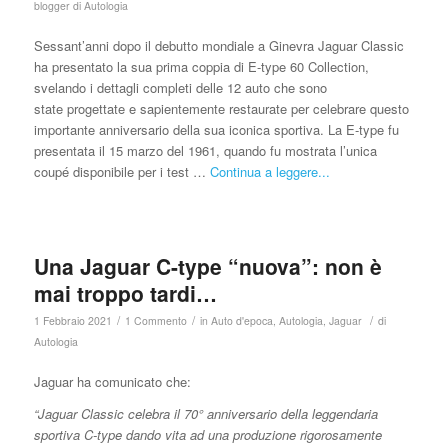
blogger di Autologia
Sessant’anni dopo il debutto mondiale a Ginevra Jaguar Classic
ha presentato la sua prima coppia di E-type 60 Collection,
svelando i dettagli completi delle 12 auto che sono
state progettate e sapientemente restaurate per celebrare questo
importante anniversario della sua iconica sportiva. La E-type fu
presentata il 15 marzo del 1961, quando fu mostrata l’unica
coupé disponibile per i test …
Continua a leggere...
Una Jaguar C-type “nuova”: non è
mai troppo tardi…
/
/
/
1 Febbraio 2021
1 Commento
in
Auto d'epoca
,
Autologia
,
Jaguar
di
Autologia
Jaguar ha comunicato che:
“Jaguar Classic celebra il 70° anniversario della leggendaria
sportiva C-type dando vita ad una produzione rigorosamente