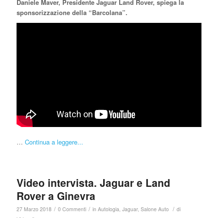
Daniele Maver, Presidente Jaguar Land Rover, spiega la
sponsorizzazione della “Barcolana”.
…
Continua a leggere...
Video intervista. Jaguar e Land
Rover a Ginevra
/
/
/
27 Marzo 2018
0 Commenti
in
Autologia
,
Jaguar
,
Salone Auto
di