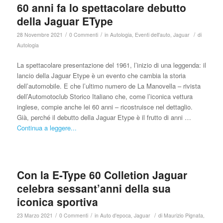
60 anni fa lo spettacolare debutto
della Jaguar EType
/
/
/
28 Novembre 2021
0 Commenti
in
Autologia
,
Eventi dell'auto
,
Jaguar
di
Autologia
La spettacolare presentazione del 1961, l’inizio di una leggenda: il
lancio della Jaguar Etype è un evento che cambia la storia
dell’automobile. E che l’ultimo numero de La Manovella – rivista
dell’Automotoclub Storico Italiano che, come l’iconica vettura
inglese, compie anche lei 60 anni – ricostruisce nel dettaglio.
Già, perché il debutto della Jaguar Etype è il frutto di anni …
Continua a leggere...
Con la E-Type 60 Colletion Jaguar
celebra sessant’anni della sua
iconica sportiva
/
/
/
23 Marzo 2021
0 Commenti
in
Auto d'epoca
,
Jaguar
di
Maurizio Pignata,