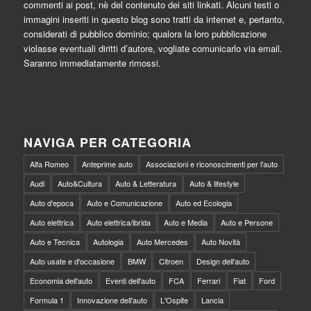
commenti ai post, nè del contenuto dei siti linkati. Alcuni testi o
immagini inseriti in questo blog sono tratti da internet e, pertanto,
considerati di pubblico dominio; qualora la loro pubblicazione
violasse eventuali diritti d’autore, vogliate comunicarlo via email.
Saranno immediatamente rimossi.
NAVIGA PER CATEGORIA
Alfa Romeo
Anteprime auto
Associazioni e riconoscimenti per l'auto
Audi
Auto&Cultura
Auto & Letteratura
Auto & lifestyle
Auto d'epoca
Auto e Comunicazione
Auto ed Ecologia
Auto elettrica
Auto elettrica/ibrida
Auto e Media
Auto e Persone
Auto e Tecnica
Autologia
Auto Mercedes
Auto Novità
Auto usate e d'occasione
BMW
Citroen
Design dell'auto
Economia dell'auto
Eventi dell'auto
FCA
Ferrari
Fiat
Ford
Formula 1
Innovazione dell'auto
L'Ospite
Lancia