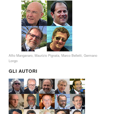
Alfio Manganaro
,
Maurizio Pignata
,
Marco Belletti
,
Germano
Longo
GLI AUTORI