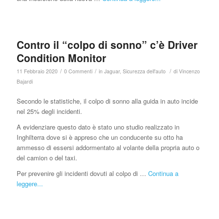
Contro il “colpo di sonno” c’è Driver
Condition Monitor
/
/
/
11 Febbraio 2020
0 Commenti
in
Jaguar
,
Sicurezza dell'auto
di
Vincenzo
Bajardi
Secondo le statistiche, il colpo di sonno alla guida in auto incide
nel 25% degli incidenti.
A evidenziare questo dato è stato uno studio realizzato in
Inghilterra dove si è appreso che un conducente su otto ha
ammesso di essersi addormentato al volante della propria auto o
del camion o del taxi.
Per prevenire gli incidenti dovuti al colpo di …
Continua a
leggere...