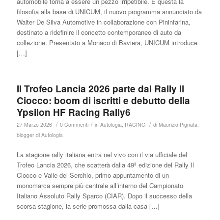
automobile torna a essere un pezzo irripetibile. È questa la
filosofia alla base di UNICUM, il nuovo programma annunciato da
Walter De Silva Automotive in collaborazione con Pininfarina,
destinato a ridefinire il concetto contemporaneo di auto da
collezione. Presentato a Monaco di Baviera, UNICUM introduce
[…]
Il Trofeo Lancia 2026 parte dal Rally Il
Ciocco: boom di iscritti e debutto della
Ypsilon HF Racing Rally6
/
/
/
27 Marzo 2026
0 Commenti
in
Autologia
,
RACING
di
Maurizio Pignata,
blogger di Autologia
La stagione rally italiana entra nel vivo con il via ufficiale del
Trofeo Lancia 2026, che scatterà dalla 49ª edizione del Rally Il
Ciocco e Valle del Serchio, primo appuntamento di un
monomarca sempre più centrale all’interno del Campionato
Italiano Assoluto Rally Sparco (CIAR). Dopo il successo della
scorsa stagione, la serie promossa dalla casa […]