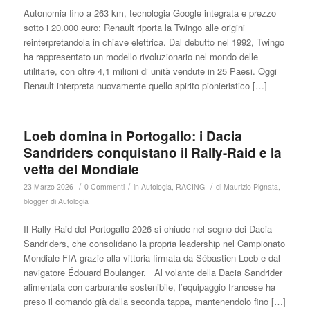
Autonomia fino a 263 km, tecnologia Google integrata e prezzo
sotto i 20.000 euro: Renault riporta la Twingo alle origini
reinterpretandola in chiave elettrica. Dal debutto nel 1992, Twingo
ha rappresentato un modello rivoluzionario nel mondo delle
utilitarie, con oltre 4,1 milioni di unità vendute in 25 Paesi. Oggi
Renault interpreta nuovamente quello spirito pionieristico […]
Loeb domina in Portogallo: i Dacia
Sandriders conquistano il Rally-Raid e la
vetta del Mondiale
/
/
/
23 Marzo 2026
0 Commenti
in
Autologia
,
RACING
di
Maurizio Pignata,
blogger di Autologia
Il Rally-Raid del Portogallo 2026 si chiude nel segno dei Dacia
Sandriders, che consolidano la propria leadership nel Campionato
Mondiale FIA grazie alla vittoria firmata da Sébastien Loeb e dal
navigatore Édouard Boulanger. Al volante della Dacia Sandrider
alimentata con carburante sostenibile, l’equipaggio francese ha
preso il comando già dalla seconda tappa, mantenendolo fino […]