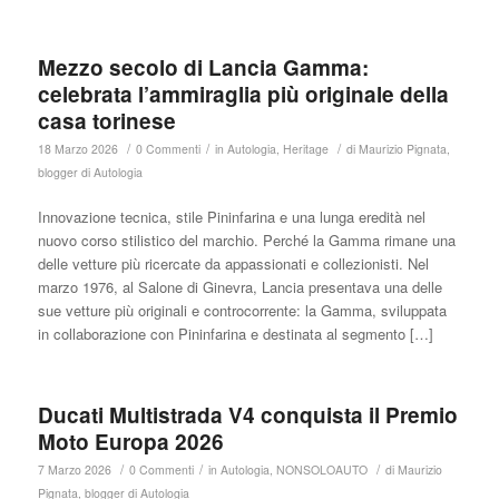
Mezzo secolo di Lancia Gamma:
celebrata l’ammiraglia più originale della
casa torinese
/
/
/
18 Marzo 2026
0 Commenti
in
Autologia
,
Heritage
di
Maurizio Pignata,
blogger di Autologia
Innovazione tecnica, stile Pininfarina e una lunga eredità nel
nuovo corso stilistico del marchio. Perché la Gamma rimane una
delle vetture più ricercate da appassionati e collezionisti. Nel
marzo 1976, al Salone di Ginevra, Lancia presentava una delle
sue vetture più originali e controcorrente: la Gamma, sviluppata
in collaborazione con Pininfarina e destinata al segmento […]
Ducati Multistrada V4 conquista il Premio
Moto Europa 2026
/
/
/
7 Marzo 2026
0 Commenti
in
Autologia
,
NONSOLOAUTO
di
Maurizio
Pignata, blogger di Autologia