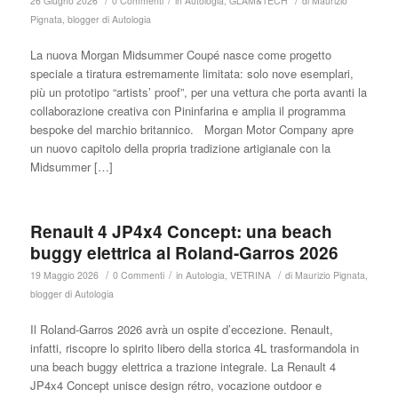
/
/
/
26 Giugno 2026
0 Commenti
in
Autologia
,
GLAM&TECH
di
Maurizio
Pignata, blogger di Autologia
La nuova Morgan Midsummer Coupé nasce come progetto
speciale a tiratura estremamente limitata: solo nove esemplari,
più un prototipo “artists’ proof”, per una vettura che porta avanti la
collaborazione creativa con Pininfarina e amplia il programma
bespoke del marchio britannico. Morgan Motor Company apre
un nuovo capitolo della propria tradizione artigianale con la
Midsummer […]
Renault 4 JP4x4 Concept: una beach
buggy elettrica al Roland-Garros 2026
/
/
/
19 Maggio 2026
0 Commenti
in
Autologia
,
VETRINA
di
Maurizio Pignata,
blogger di Autologia
Il Roland-Garros 2026 avrà un ospite d’eccezione. Renault,
infatti, riscopre lo spirito libero della storica 4L trasformandola in
una beach buggy elettrica a trazione integrale. La Renault 4
JP4x4 Concept unisce design rétro, vocazione outdoor e