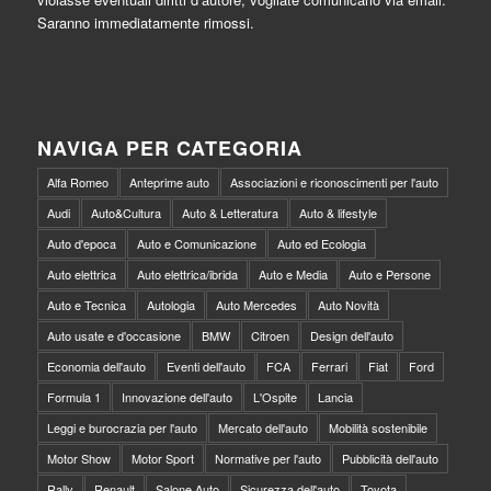
Saranno immediatamente rimossi.
NAVIGA PER CATEGORIA
Alfa Romeo
Anteprime auto
Associazioni e riconoscimenti per l'auto
Audi
Auto&Cultura
Auto & Letteratura
Auto & lifestyle
Auto d'epoca
Auto e Comunicazione
Auto ed Ecologia
Auto elettrica
Auto elettrica/ibrida
Auto e Media
Auto e Persone
Auto e Tecnica
Autologia
Auto Mercedes
Auto Novità
Auto usate e d'occasione
BMW
Citroen
Design dell'auto
Economia dell'auto
Eventi dell'auto
FCA
Ferrari
Fiat
Ford
Formula 1
Innovazione dell'auto
L'Ospite
Lancia
Leggi e burocrazia per l'auto
Mercato dell'auto
Mobilità sostenibile
Motor Show
Motor Sport
Normative per l'auto
Pubblicità dell'auto
Rally
Renault
Salone Auto
Sicurezza dell'auto
Toyota