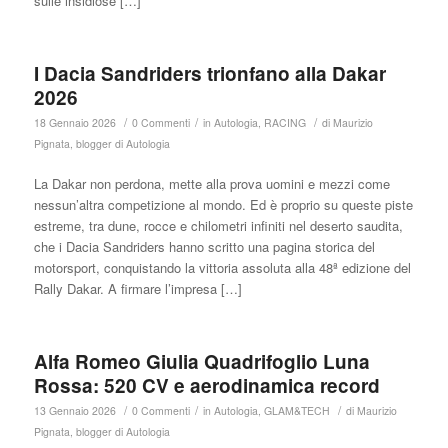
sulle insidiose […]
I Dacia Sandriders trionfano alla Dakar
2026
/
/
/
18 Gennaio 2026
0 Commenti
in
Autologia
,
RACING
di
Maurizio
Pignata, blogger di Autologia
La Dakar non perdona, mette alla prova uomini e mezzi come
nessun’altra competizione al mondo. Ed è proprio su queste piste
estreme, tra dune, rocce e chilometri infiniti nel deserto saudita,
che i Dacia Sandriders hanno scritto una pagina storica del
motorsport, conquistando la vittoria assoluta alla 48ª edizione del
Rally Dakar. A firmare l’impresa […]
Alfa Romeo Giulia Quadrifoglio Luna
Rossa: 520 CV e aerodinamica record
/
/
/
13 Gennaio 2026
0 Commenti
in
Autologia
,
GLAM&TECH
di
Maurizio
Pignata, blogger di Autologia