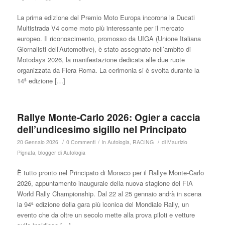
La prima edizione del Premio Moto Europa incorona la Ducati
Multistrada V4 come moto più interessante per il mercato
europeo. Il riconoscimento, promosso da UIGA (Unione Italiana
Giornalisti dell’Automotive), è stato assegnato nell’ambito di
Motodays 2026, la manifestazione dedicata alle due ruote
organizzata da Fiera Roma. La cerimonia si è svolta durante la
14ª edizione […]
Rallye Monte-Carlo 2026: Ogier a caccia
dell’undicesimo sigillo nel Principato
/
/
/
20 Gennaio 2026
0 Commenti
in
Autologia
,
RACING
di
Maurizio
Pignata, blogger di Autologia
È tutto pronto nel Principato di Monaco per il Rallye Monte-Carlo
2026, appuntamento inaugurale della nuova stagione del FIA
World Rally Championship. Dal 22 al 25 gennaio andrà in scena
la 94ª edizione della gara più iconica del Mondiale Rally, un
evento che da oltre un secolo mette alla prova piloti e vetture