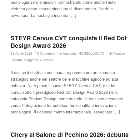
tecnologia zero emissioni, dimostrando come anche l’auto
elettrica possa essere sinonimo di divertimento, libertà e
avventura. La nostalgia incontra […]
STEYR Cervus CVT conquista il Red Dot
Design Award 2026
/
/
/
29 Aprile 2026
0 Commenti
in
Autologia
,
NONSOLOAUTO
di
Maurizio
Pignata, blogger di Autologia
Il design industriale continua a rappresentare un elemento
strategico anche nel settore delle macchine agricole ad alta
potenza. Ne è prova il nuovo STEYR Cervus CVT, che ha
conquistato il prestigioso Red Dot Design Award 2026 nella
categoria Product Design, confermando l’attenzione crescente
verso l’integrazione tra estetica, funzionalità e innovazione
tecnologica. Il riconoscimento internazionale, assegnato […]
Chery al Salone di Pechino 2026: debutta