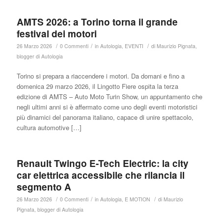
AMTS 2026: a Torino torna il grande
festival dei motori
/
/
/
26 Marzo 2026
0 Commenti
in
Autologia
,
EVENTI
di
Maurizio Pignata,
blogger di Autologia
Torino si prepara a riaccendere i motori. Da domani e fino a
domenica 29 marzo 2026, il Lingotto Fiere ospita la terza
edizione di AMTS – Auto Moto Turin Show, un appuntamento che
negli ultimi anni si è affermato come uno degli eventi motoristici
più dinamici del panorama italiano, capace di unire spettacolo,
cultura automotive […]
Renault Twingo E-Tech Electric: la city
car elettrica accessibile che rilancia il
segmento A
/
/
/
26 Marzo 2026
0 Commenti
in
Autologia
,
E MOTION
di
Maurizio
Pignata, blogger di Autologia