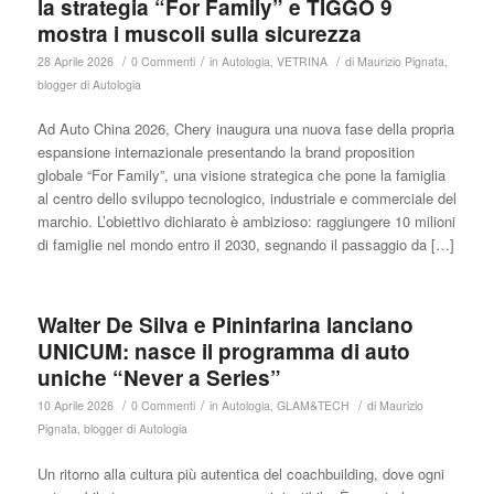
la strategia “For Family” e TIGGO 9
mostra i muscoli sulla sicurezza
/
/
/
28 Aprile 2026
0 Commenti
in
Autologia
,
VETRINA
di
Maurizio Pignata,
blogger di Autologia
Ad Auto China 2026, Chery inaugura una nuova fase della propria
espansione internazionale presentando la brand proposition
globale “For Family”, una visione strategica che pone la famiglia
al centro dello sviluppo tecnologico, industriale e commerciale del
marchio. L’obiettivo dichiarato è ambizioso: raggiungere 10 milioni
di famiglie nel mondo entro il 2030, segnando il passaggio da […]
Walter De Silva e Pininfarina lanciano
UNICUM: nasce il programma di auto
uniche “Never a Series”
/
/
/
10 Aprile 2026
0 Commenti
in
Autologia
,
GLAM&TECH
di
Maurizio
Pignata, blogger di Autologia
Un ritorno alla cultura più autentica del coachbuilding, dove ogni