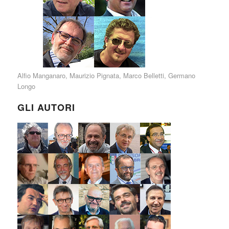
Alfio Manganaro
,
Maurizio Pignata
,
Marco Belletti
,
Germano
Longo
GLI AUTORI