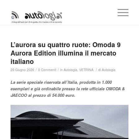
L’aurora su quattro ruote: Omoda 9
Aurora Edition illumina il mercato
italiano
/
/
/
20 Giugno 2026
0 Commenti
in
Autologia
,
VETRINA
di
Autologia
La serie
speciale
riservata all’Italia
, prodotta in 1.000
esemplari e
già ordinabile presso la rete ufficiale OMODA &
JAECOO
al prezzo di
54.000 euro.