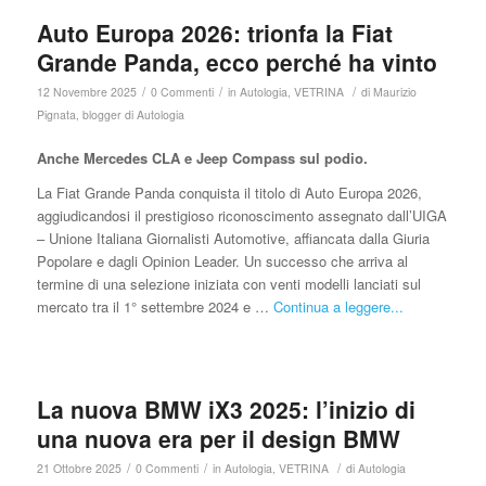
Auto Europa 2026: trionfa la Fiat
Grande Panda, ecco perché ha vinto
/
/
/
12 Novembre 2025
0 Commenti
in
Autologia
,
VETRINA
di
Maurizio
Pignata, blogger di Autologia
Anche Mercedes CLA e Jeep Compass sul podio.
La Fiat Grande Panda conquista il titolo di Auto Europa 2026,
aggiudicandosi il prestigioso riconoscimento assegnato dall’UIGA
– Unione Italiana Giornalisti Automotive, affiancata dalla Giuria
Popolare e dagli Opinion Leader. Un successo che arriva al
termine di una selezione iniziata con venti modelli lanciati sul
mercato tra il 1° settembre 2024 e …
Continua a leggere...
La nuova BMW iX3 2025: l’inizio di
una nuova era per il design BMW
/
/
/
21 Ottobre 2025
0 Commenti
in
Autologia
,
VETRINA
di
Autologia