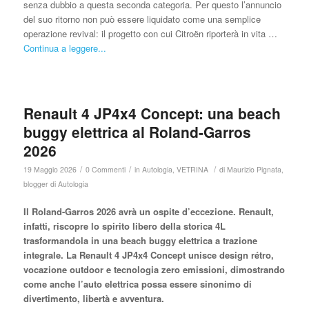
senza dubbio a questa seconda categoria. Per questo l’annuncio
del suo ritorno non può essere liquidato come una semplice
operazione revival: il progetto con cui Citroën riporterà in vita …
Continua a leggere...
Renault 4 JP4x4 Concept: una beach
buggy elettrica al Roland-Garros
2026
/
/
/
19 Maggio 2026
0 Commenti
in
Autologia
,
VETRINA
di
Maurizio Pignata,
blogger di Autologia
Il Roland-Garros 2026 avrà un ospite d’eccezione. Renault,
infatti, riscopre lo spirito libero della storica 4L
trasformandola in una beach buggy elettrica a trazione
integrale. La Renault 4 JP4x4 Concept unisce design rétro,
vocazione outdoor e tecnologia zero emissioni, dimostrando
come anche l’auto elettrica possa essere sinonimo di
divertimento, libertà e avventura.