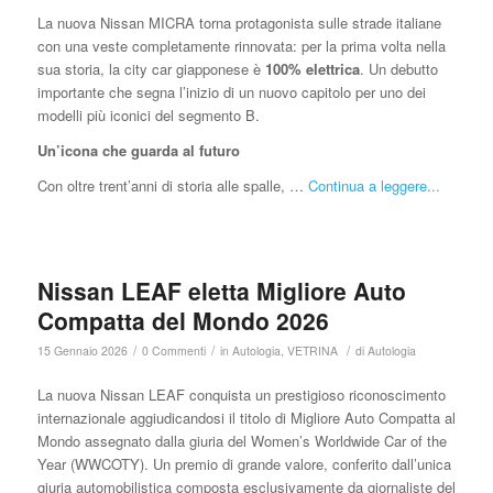
La nuova Nissan MICRA torna protagonista sulle strade italiane
con una veste completamente rinnovata: per la prima volta nella
sua storia, la city car giapponese è
100% elettrica
. Un debutto
importante che segna l’inizio di un nuovo capitolo per uno dei
modelli più iconici del segmento B.
Un’icona che guarda al futuro
Con oltre trent’anni di storia alle spalle, …
Continua a leggere...
Nissan LEAF eletta Migliore Auto
Compatta del Mondo 2026
/
/
/
15 Gennaio 2026
0 Commenti
in
Autologia
,
VETRINA
di
Autologia
La nuova Nissan LEAF conquista un prestigioso riconoscimento
internazionale aggiudicandosi il titolo di Migliore Auto Compatta al
Mondo assegnato dalla giuria del Women’s Worldwide Car of the
Year (WWCOTY). Un premio di grande valore, conferito dall’unica
giuria automobilistica composta esclusivamente da giornaliste del