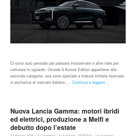
Ci sono auto pensate per passare inosservate e altre nate per
catturare lo sguardo. Omoda 9 Aurora Edition appartiene alla
seconda categoria: una serie speciale a tiratura limitata riservata
in esclusiva al mercato italiano, …
Continua a leggere...
Nuova Lancia Gamma: motori ibridi
ed elettrici, produzione a Melfi e
debutto dopo l’estate
/
/
/
27 Maggio 2026
0 Commenti
in
Autologia
,
VETRINA
di
Autologia