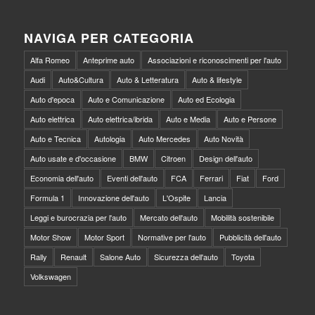
NAVIGA PER CATEGORIA
Alfa Romeo
Anteprime auto
Associazioni e riconoscimenti per l'auto
Audi
Auto&Cultura
Auto & Letteratura
Auto & lifestyle
Auto d'epoca
Auto e Comunicazione
Auto ed Ecologia
Auto elettrica
Auto elettrica/ibrida
Auto e Media
Auto e Persone
Auto e Tecnica
Autologia
Auto Mercedes
Auto Novità
Auto usate e d'occasione
BMW
Citroen
Design dell'auto
Economia dell'auto
Eventi dell'auto
FCA
Ferrari
Fiat
Ford
Formula 1
Innovazione dell'auto
L'Ospite
Lancia
Leggi e burocrazia per l'auto
Mercato dell'auto
Mobilità sostenibile
Motor Show
Motor Sport
Normative per l'auto
Pubblicità dell'auto
Rally
Renault
Salone Auto
Sicurezza dell'auto
Toyota
Volkswagen