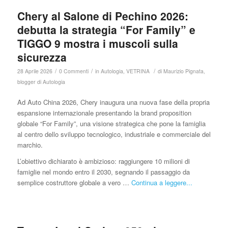
Chery al Salone di Pechino 2026:
debutta la strategia “For Family” e
TIGGO 9 mostra i muscoli sulla
sicurezza
/
/
/
28 Aprile 2026
0 Commenti
in
Autologia
,
VETRINA
di
Maurizio Pignata,
blogger di Autologia
Ad Auto China 2026, Chery inaugura una nuova fase della propria
espansione internazionale presentando la brand proposition
globale “For Family”, una visione strategica che pone la famiglia
al centro dello sviluppo tecnologico, industriale e commerciale del
marchio.
L’obiettivo dichiarato è ambizioso: raggiungere 10 milioni di
famiglie nel mondo entro il 2030, segnando il passaggio da
semplice costruttore globale a vero …
Continua a leggere...