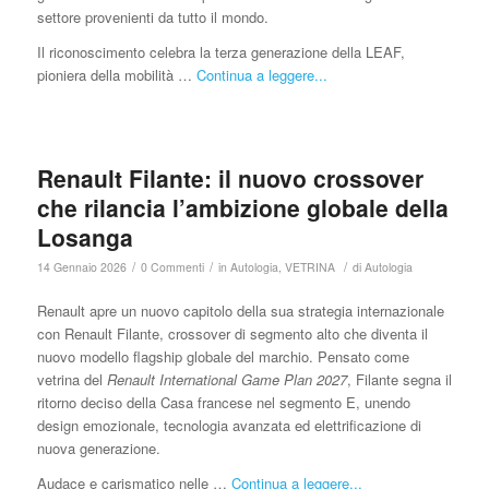
settore provenienti da tutto il mondo.
Il riconoscimento celebra la terza generazione della LEAF,
pioniera della mobilità …
Continua a leggere...
Renault Filante: il nuovo crossover
che rilancia l’ambizione globale della
Losanga
/
/
/
14 Gennaio 2026
0 Commenti
in
Autologia
,
VETRINA
di
Autologia
Renault apre un nuovo capitolo della sua strategia internazionale
con Renault Filante, crossover di segmento alto che diventa il
nuovo modello flagship globale del marchio. Pensato come
vetrina del
Renault International Game Plan 2027
, Filante segna il
ritorno deciso della Casa francese nel segmento E, unendo
design emozionale, tecnologia avanzata ed elettrificazione di
nuova generazione.
Audace e carismatico nelle …
Continua a leggere...