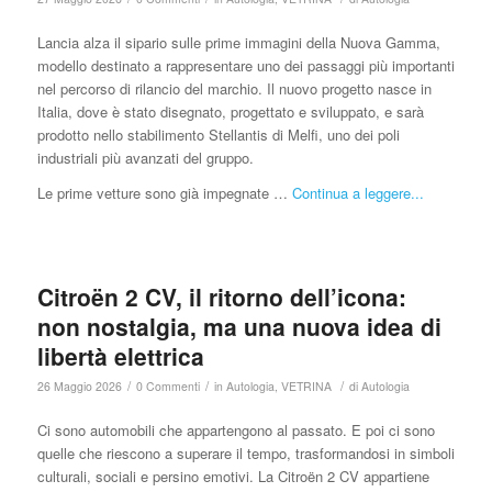
Lancia alza il sipario sulle prime immagini della Nuova Gamma,
modello destinato a rappresentare uno dei passaggi più importanti
nel percorso di rilancio del marchio. Il nuovo progetto nasce in
Italia, dove è stato disegnato, progettato e sviluppato, e sarà
prodotto nello stabilimento Stellantis di Melfi, uno dei poli
industriali più avanzati del gruppo.
Le prime vetture sono già impegnate …
Continua a leggere...
Citroën 2 CV, il ritorno dell’icona:
non nostalgia, ma una nuova idea di
libertà elettrica
/
/
/
26 Maggio 2026
0 Commenti
in
Autologia
,
VETRINA
di
Autologia
Ci sono automobili che appartengono al passato. E poi ci sono
quelle che riescono a superare il tempo, trasformandosi in simboli
culturali, sociali e persino emotivi. La Citroën 2 CV appartiene