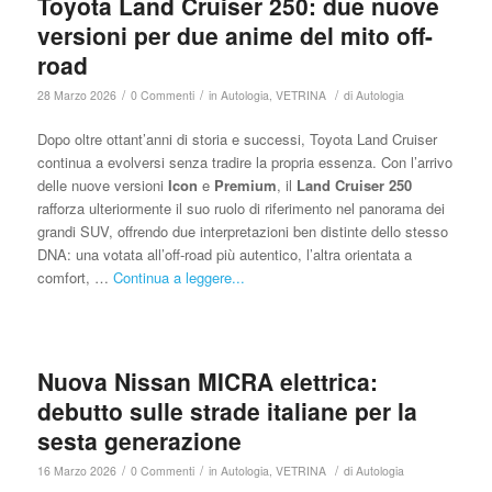
Toyota Land Cruiser 250: due nuove
versioni per due anime del mito off-
road
/
/
/
28 Marzo 2026
0 Commenti
in
Autologia
,
VETRINA
di
Autologia
Dopo oltre ottant’anni di storia e successi, Toyota Land Cruiser
continua a evolversi senza tradire la propria essenza. Con l’arrivo
delle nuove versioni
Icon
e
Premium
, il
Land Cruiser 250
rafforza ulteriormente il suo ruolo di riferimento nel panorama dei
grandi SUV, offrendo due interpretazioni ben distinte dello stesso
DNA: una votata all’off-road più autentico, l’altra orientata a
comfort, …
Continua a leggere...
Nuova Nissan MICRA elettrica:
debutto sulle strade italiane per la
sesta generazione
/
/
/
16 Marzo 2026
0 Commenti
in
Autologia
,
VETRINA
di
Autologia