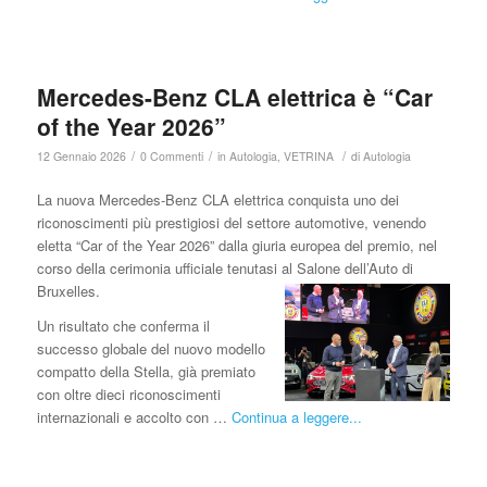
Mercedes-Benz CLA elettrica è “Car
of the Year 2026”
/
/
/
12 Gennaio 2026
0 Commenti
in
Autologia
,
VETRINA
di
Autologia
La nuova Mercedes-Benz CLA elettrica conquista uno dei
riconoscimenti più prestigiosi del settore automotive, venendo
eletta “Car of the Year 2026” dalla giuria europea del premio, nel
corso della cerimonia ufficiale tenutasi al Salone dell’Auto di
Bruxelles.
Un risultato che conferma il
successo globale del nuovo modello
compatto della Stella, già premiato
con oltre dieci riconoscimenti
internazionali e accolto con …
Continua a leggere...