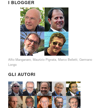
I BLOGGER
Alfio Manganaro
,
Maurizio Pignata
,
Marco Belletti
,
Germano
Longo
GLI AUTORI