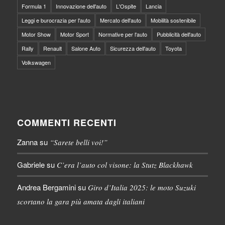
Formula 1
Innovazione dell'auto
L'Ospite
Lancia
Leggi e burocrazia per l'auto
Mercato dell'auto
Mobilità sostenibile
Motor Show
Motor Sport
Normative per l'auto
Pubblicità dell'auto
Rally
Renault
Salone Auto
Sicurezza dell'auto
Toyota
Volkswagen
COMMENTI RECENTI
Zanna
su
“Sarete belli voi!”
Gabriele
su
C’era l’auto col visone: la Stutz Blackhawk
Andrea Bergamini
su
Giro d’Italia 2025: le moto Suzuki
scortano la gara più amata dagli italiani