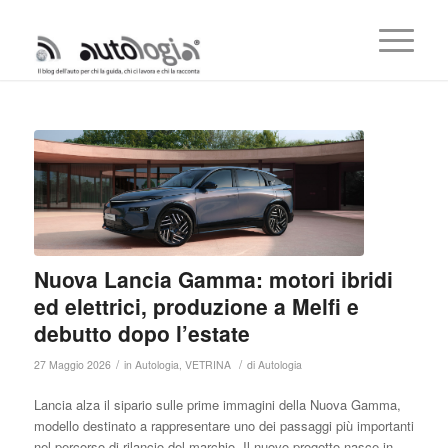
Nuova Lancia Gamma: motori ibridi
ed elettrici, produzione a Melfi e
debutto dopo l’estate
/
/
27 Maggio 2026
in
Autologia
,
VETRINA
di
Autologia
Lancia alza il sipario sulle prime immagini della Nuova Gamma,
modello destinato a rappresentare uno dei passaggi più importanti
nel percorso di rilancio del marchio. Il nuovo progetto nasce in