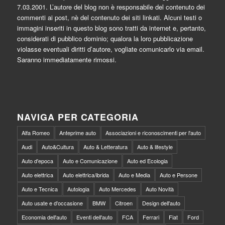
7.03.2001. L’autore del blog non è responsabile del contenuto dei
commenti ai post, nè del contenuto dei siti linkati. Alcuni testi o
immagini inseriti in questo blog sono tratti da internet e, pertanto,
considerati di pubblico dominio; qualora la loro pubblicazione
violasse eventuali diritti d’autore, vogliate comunicarlo via email.
Saranno immediatamente rimossi.
NAVIGA PER CATEGORIA
Alfa Romeo
Anteprime auto
Associazioni e riconoscimenti per l'auto
Audi
Auto&Cultura
Auto & Letteratura
Auto & lifestyle
Auto d'epoca
Auto e Comunicazione
Auto ed Ecologia
Auto elettrica
Auto elettrica/ibrida
Auto e Media
Auto e Persone
Auto e Tecnica
Autologia
Auto Mercedes
Auto Novità
Auto usate e d'occasione
BMW
Citroen
Design dell'auto
Economia dell'auto
Eventi dell'auto
FCA
Ferrari
Fiat
Ford