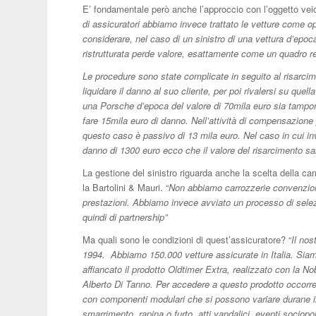
E’ fondamentale però anche l’approccio con l’oggetto veico
di assicuratori abbiamo invece trattato le vetture come ope
considerare, nel caso di un sinistro di una vettura d’epo
ristrutturata perde valore, esattamente come un quadro re
Le procedure sono state complicate in seguito al risarcimen
liquidare il danno al suo cliente, per poi rivalersi su que
una Porsche d’epoca del valore di 70mila euro sia tampo
fare 15mila euro di danno. Nell’attività di compensazione p
questo caso è passivo di 13 mila euro. Nel caso in cui i
danno di 1300 euro ecco che il valore del risarcimento sarà
La gestione del sinistro riguarda anche la scelta della ca
la Bartolini & Mauri. “
Non abbiamo carrozzerie convenzio
prestazioni. Abbiamo invece avviato un processo di selezi
quindi di partnership”
Ma quali sono le condizioni di quest’assicuratore? “
Il nos
1994. Abbiamo 150.000 vetture assicurate in Italia. Siamo
affiancato il prodotto Oldtimer Extra, realizzato con la Nob
Alberto Di Tanno. Per accedere a questo prodotto occorre
con componenti modulari che si possono variare durane i
smarrimento, rapina o furto, atti vandalici, eventi sociopol