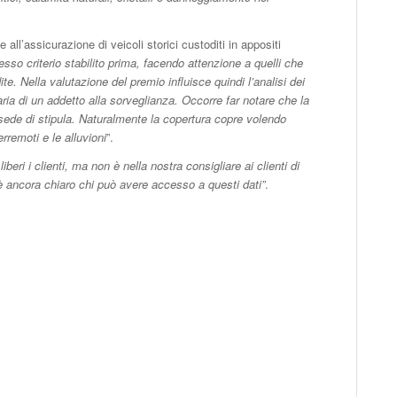
ll’assicurazione di veicoli storici custoditi in appositi
so criterio stabilito prima, facendo attenzione a quelli che
te. Nella valutazione del premio influisce quindi l’analisi dei
ria di un addetto alla sorveglianza. Occorre far notare che la
sede di stipula. Naturalmente la copertura copre volendo
rremoti e le alluvioni
”.
iberi i clienti, ma non è nella nostra consigliare ai clienti di
n è ancora chiaro chi può avere accesso a questi dati”
.