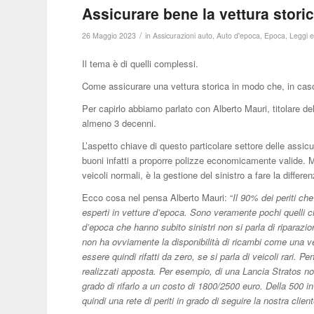
Assicurare bene la vettura stori
/
26 Maggio 2023
in
Assicurazioni auto
,
Auto d'epoca
,
Epoca
,
Leggi e
Il tema è di quelli complessi.
Come assicurare una vettura storica in modo che, in caso d
Per capirlo abbiamo parlato con Alberto Mauri, titolare del
almeno 3 decenni.
L’aspetto chiave di questo particolare settore delle assicu
buoni infatti a proporre polizze economicamente valide.
veicoli normali, è la gestione del sinistro a fare la differe
Ecco cosa nel pensa Alberto Mauri: “
Il 90% dei periti ch
esperti in vetture d’epoca. Sono veramente pochi quelli c
d’epoca che hanno subito sinistri non si parla di riparazi
non ha ovviamente la disponibilità di ricambi come una v
essere quindi rifatti da zero, se si parla di veicoli rari
realizzati apposta. Per esempio, di una Lancia Stratos n
grado di rifarlo a un costo di 1800/2500 euro. Della 500 i
quindi una rete di periti in grado di seguire la nostra clien