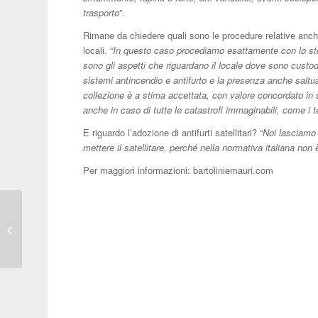
trasporto
”.
Rimane da chiedere quali sono le procedure relative anche a
locali. “
In questo caso procediamo esattamente con lo stes
sono gli aspetti che riguardano il locale dove sono custodi
sistemi antincendio e antifurto e la presenza anche saltua
collezione è a stima accettata, con valore concordato in 
anche in caso di tutte le catastrofi immaginabili, come i te
E riguardo l’adozione di antifurti satellitari? “
Noi lasciamo l
mettere il satellitare, perché nella normativa italiana no
Per maggiori informazioni: bartoliniemauri.com
Dall’incontro tra RE-
PLAY e MAUTO nasce
la mostra
(IR)REALIZZATI.