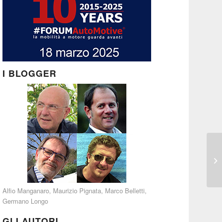
I BLOGGER
Alfio Manganaro
,
Maurizio Pignata
,
Marco Belletti
,
Germano Longo
GLI AUTORI