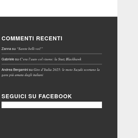
COMMENTI RECENTI
Zanna
su
“Sarete belli voi!”
Gabriele
su
C’era l’auto col visone: la Stutz Blackhawk
Andrea Bergamini
su
Giro d’Italia 2025: le moto Suzuki scortano la
gara più amata dagli italiani
SEGUICI SU FACEBOOK