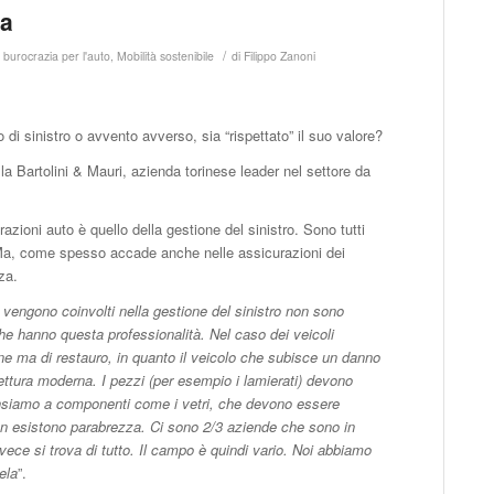
ca
/
 burocrazia per l'auto
,
Mobilità sostenibile
di
Filippo Zanoni
i sinistro o avvento avverso, sia “rispettato” il suo valore?
la Bartolini & Mauri, azienda torinese leader nel settore da
razioni auto è quello della gestione del sinistro. Sono tutti
 Ma, come spesso accade anche nelle assicurazioni dei
nza.
e vengono coinvolti nella gestione del sinistro non sono
he hanno questa professionalità. Nel caso dei veicoli
one ma di restauro, in quanto il veicolo che subisce un danno
ettura moderna. I pezzi (per esempio i lamierati) devono
. Pensiamo a componenti come i vetri, che devono essere
on esistono parabrezza. Ci sono 2/3 aziende che sono in
nvece si trova di tutto. Il campo è quindi vario. Noi abbiamo
tela
”.