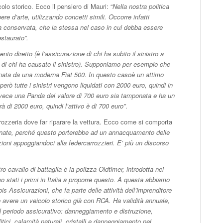
lo storico. Ecco il pensiero di Mauri: “
Nella nostra politica
re d’arte, utilizzando concetti simili. Occorre infatti
ca conservata, che la stessa nel caso in cui debba essere
staurato”.
to diretto (è l’assicurazione di chi ha subito il sinistro a
lla di chi ha causato il sinistro). Supponiamo per esempio che
nata da una moderna Fiat 500. In questo casoè un attimo
erò tutte i sinistri vengono liquidati con 2000 euro, quindi in
nvece una Panda del valore di 700 euro sia tamponata e ha un
 di 2000 euro, quindi l’attivo è di 700 euro”
.
rrozzeria dove far riparare la vettura. Ecco come si comporta
nate, perché questo porterebbe ad un annacquamento delle
oni appoggiandoci alla federcarrozzieri. E’ più un discorso
tro cavallo di battaglia è la polizza Oldtimer, introdotta nel
 stati i primi in Italia a proporre questo. A questa abbiamo
is Assicurazioni, che fa parte delle attività dell’imprenditore
 avere un veicolo storico già con RCA. Ha validità annuale,
l periodo assicurativo: danneggiamento e distruzione,
itici, calamità naturali, cristalli e danneggiamento nel