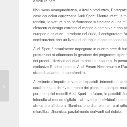
a finitura nera.
Non meno avanguardistica, a livello produttivo, l’integrazi
caso dei colori carrozzeria Audi Sport. Mentre infatti la 
tonalità, le vetture high performance si fregiano di una mir
elementi di design estranei al mondo automotive e con pec
europeo o asiatico. Introdotto nel 2022, il configuratore A
combinazioni con un livello di dettaglio sinora sconosciut
Audi Sport è attualmente impegnata in quattro aree di busi
prestazioni si affiancano la gestione dei programmi sportiv
dei prodotti lifestyle dei quattro anelli e, appunto, la per
exclusive Studios presso l’Audi Forum Neckarsulm e l’Au
straordinariamente approfondita.
Altrettanto d’impatto le versioni speciali, introdotte a pa
Presentata ai media la
caratterizzata dal rivestimento del pianale in parquet naut
nuova Fiat 600 Hybrid
per molteplici modelli Audi Sport. In futuro, le possibil
intensità al mondo digitale – attraverso l’individualizzaz
atmosfere affidate all’illuminazione d’ambiente – e al raffo
microfibra Dinamica, parzialmente derivanti dal riciclo.