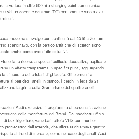
are la vettura in oltre 500mila charging point con un’unica
 800 Volt in corrente continua (DC) con potenze sino a 270
 minuti.
 epoca moderna si svolge con continuità dal 2019 a Zell am
ing scandinavo, con la particolarità che gli sciatori sono
oposte anche come eventi dimostrativi.
viene fatto ricorso a speciali pellicole decorative, applicate
rano un effetto trasparenza in specifici punti, aggiungendo
a silhouette dei cristalli di ghiaccio. Gli elementi a
tura al pari degli anelli in bianco. I cerchi in lega da 21
enfatizzano la grinta della Granturismo dei quattro anelli.
 creazioni Audi exclusive, il programma di personalizzazione
ressione della manifattura del Brand. Dai pacchetti ufficio
 di box frigorifero, vano bar, lettore VHS con monitor,
to pionieristico dell’azienda, che allora si chiamava quattro
ispetto ai trend di mercato, come nel caso degli anelli Audi