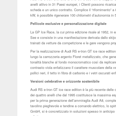
anelli attivo in 31 Paesi europei, i Clienti possono ricaric
scheda e un unico contratto. Complice il “rifornimento” a
kW, è possibile rigenerare 100 chilometri d’autonomia in 5
Pellicole esclusive e personalizzazione digitale
La GP Ice Race, la cui prima edizione risale al 1952, in
See e consiste in una manifestazione derivata dallo skijor
trainati da vetture da competizione e le gare vengono pr
Per la realizzazione di Audi RS e-tron GT ice race edition 
lungo la carrozzeria argento Floret metallizzato, che gene
tonalità bianche al fondo monocromatico così da replicare l
contrasto viola enfatizzano il carattere muscolare della vet
pollici neri, il tetto in fibra di carbonio e i vetri oscurati 
Versioni celebrative e orizzonte sostenibile
Audi RS e-tron GT ice race edition è la più recente delle
dei quattro anelli che dal 1995 costituisce la massima esp
per la prima generazione dell’ammiraglia Audi A8, completi
tavolino pieghevole e tendine a comando elettrico, lo spiri
GmbH, si è concretizzato in soluzioni spesso in anticipo r