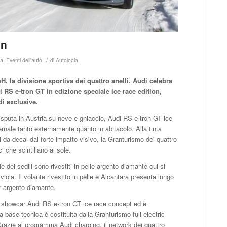
on
/
ia
,
Eventi dell'auto
di
Autologia
, la divisione sportiva dei quattro anelli. Audi celebra
 RS e-tron GT in edizione speciale ice race edition,
i exclusive.
isputa in Austria su neve e ghiaccio, Audi RS e-tron GT ice
ernale tanto esternamente quanto in abitacolo. Alla tinta
ti da decal dal forte impatto visivo, la Granturismo dei quattro
i che scintillano al sole.
le dei sedili sono rivestiti in pelle argento diamante cui si
ola. Il volante rivestito in pelle e Alcantara presenta lungo
or argento diamante.
lla showcar Audi RS e-tron GT ice race concept ed è
a base tecnica è costituita dalla Granturismo full electric
razie al programma Audi charging, il network dei quattro