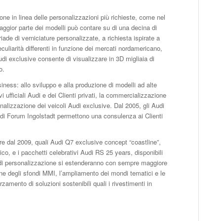
one in linea delle personalizzazioni più richieste, come nel
maggior parte dei modelli può contare su di una decina di
iade di verniciature personalizzate, a richiesta ispirate a
uliarità differenti in funzione dei mercati nordamericano,
udi exclusive consente di visualizzare in 3D migliaia di
o.
ness: allo sviluppo e alla produzione di modelli ad alte
i ufficiali Audi e dei Clienti privati, la commercializzazione
sonalizzazione dei veicoli Audi exclusive. Dal 2005, gli Audi
di Forum Ingolstadt permettono una consulenza ai Clienti
rtire dal 2009, quali Audi Q7 exclusive concept “coastline”,
ico, e i pacchetti celebrativi Audi RS 25 years, disponibili
ità di personalizzazione si estenderanno con sempre maggiore
ione degli sfondi MMI, l’ampliamento dei mondi tematici e le
rzamento di soluzioni sostenibili quali i rivestimenti in