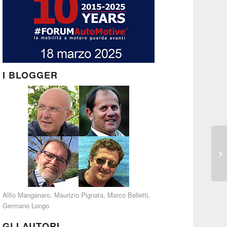
I BLOGGER
Alfio Manganaro
,
Maurizio Pignata
,
Marco Belletti
,
Germano Longo
GLI AUTORI