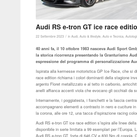
Audi RS e-tron GT ice race editi
/
22 Settembre 2023
in
Audi
,
Auto & lifestyle
,
Auto e Tecnica
,
Autolog
40 anni fa, il 10 ottobre 1983 nasceva Audi Sport GmbH
la storica ricorrenza presentando la Granturismo Audi
espressione del programma di personalizzazione Aud
Ispirata alla kermesse motoristica GP Ice Race, che si d
race edition richiama i colori dominanti della stagione inv
argento Floret metallizzato e al tetto in carbonio, arricchi
anelli affianca accenti viola che evocano gli occhiali da sc
Internamente, i poggiatesta, i fianchetti e la fascia centra
accompagnano elementi a contrasto in nero e cuciture in vi
la corona, alle ore 12, una tacca d’ispirazione racing col
Audi RS e-tron GT ice race edition s’ispira alle linee de
disponibile in serie limitata a 99 esemplari per l’Europa. L
Audi RS e-tron GT, forte di 646 CV e 830 Nm di coppia. G