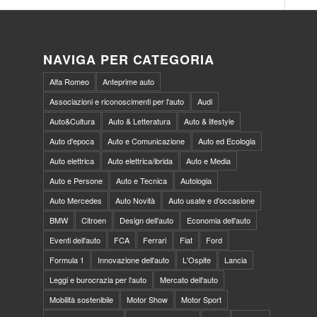
NAVIGA PER CATEGORIA
Alfa Romeo
Anteprime auto
Associazioni e riconoscimenti per l'auto
Audi
Auto&Cultura
Auto & Letteratura
Auto & lifestyle
Auto d'epoca
Auto e Comunicazione
Auto ed Ecologia
Auto elettrica
Auto elettrica/ibrida
Auto e Media
Auto e Persone
Auto e Tecnica
Autologia
Auto Mercedes
Auto Novità
Auto usate e d'occasione
BMW
Citroen
Design dell'auto
Economia dell'auto
Eventi dell'auto
FCA
Ferrari
Fiat
Ford
Formula 1
Innovazione dell'auto
L'Ospite
Lancia
Leggi e burocrazia per l'auto
Mercato dell'auto
Mobilità sostenibile
Motor Show
Motor Sport