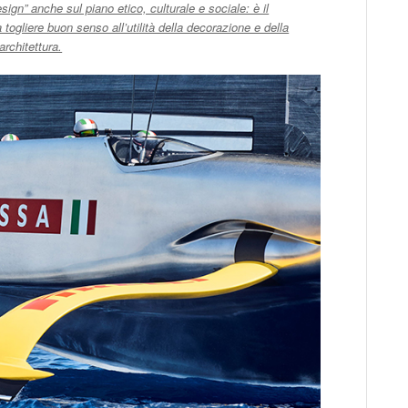
ign” anche sul piano etico, culturale e sociale: è il
ogliere buon senso all’utilità della decorazione e della
rchitettura.