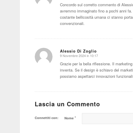
Concordo sul corretto commento di Alessio
avremmo immaginato fino a pochi anni fa. C
costante bellicosità umana ci stanno portando
convenzionali.
Alessio Di Zoglio
9 Novembre 2024 in 10:17
dice:
Grazie per la bella riflessione. Il marketi
inventa. Se il design è schiavo del marketi
possiamo aspettarci innovazioni funzionali e
Lascia un Commento
*
Connettiti con:
Nome