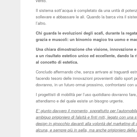
vento.
Il sistema sott’acqua è completato da una unità di potenza
sollevare e abbassare le ali. Quando la barca vira il sis
l’altro.
Chi guarda le evoluzioni degli scafi, durante la regat
grazia e muscoli: un binomio magico tra uomo e ma
Una chiara dimostrazione che visione, innovazione e f
a un risultato estetico unico ed eccellente, dando la r
al concetto di estetica.
Concludo affermando che, senza arrivare ai traguardi es
facendo tesoro delle innovazioni provenienti dallo sport per 
dovranno, in un futuro ormai prossimo, confrontarsi con 
I progettisti di mobilità per l’uso quotidiano dovranno fare,
attendiamo e del quale esiste un bisogno urgente.
E’ giunto davvero il momento, soprattutto per l’automobile,
ambiguo prigioniero di falsità e finti miti, legato con una
design in ginocchio davanti alla volontà del marketing di
alcuna, e sempre più in sella, ma anche prigioniero delle