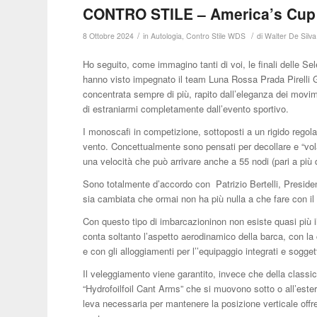
CONTRO STILE – America’s Cup 
/
/
8 Ottobre 2024
in
Autologia
,
Contro Stile WDS
di
Walter De Silva
Ho seguito, come immagino tanti di voi, le finali delle S
hanno visto impegnato il team Luna Rossa Prada Pirelli G
concentrata sempre di più, rapito dall’eleganza dei movime
di estraniarmi completamente dall’evento sportivo.
I monoscafi in competizione, sottoposti a un rigido regolam
vento. Concettualmente sono pensati per decollare e “vo
una velocità che può arrivare anche a 55 nodi (pari a più
Sono totalmente d’accordo con Patrizio Bertelli, Presid
sia cambiata che ormai non ha più nulla a che fare con il
Con questo tipo di imbarcazioninon non esiste quasi più i
conta soltanto l’aspetto aerodinamico della barca, con la 
e con gli alloggiamenti per l’’equipaggio integrati e sogg
Il veleggiamento viene garantito, invece che della classi
“Hydrofoilfoil Cant Arms” che si muovono sotto o all’esterno
leva necessaria per mantenere la posizione verticale offr