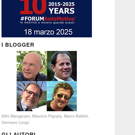
I BLOGGER
Alfio Manganaro
,
Maurizio Pignata
,
Marco Belletti
,
Germano Longo
GLI AUTORI