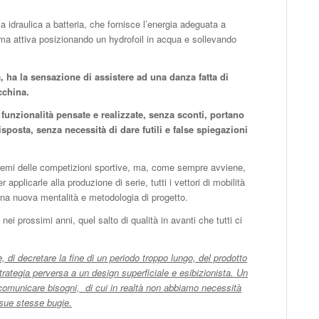
 idraulica a batteria, che fornisce l’energia adeguata a
tema attiva posizionando un hydrofoil in acqua e sollevando
a, ha la sensazione di assistere ad una danza fatta di
cchina.
unzionalità pensate e realizzate, senza sconti, portano
isposta, senza necessità di dare futili e false spiegazioni
tremi delle competizioni sportive, ma, come sempre avviene,
applicarle alla produzione di serie, tutti i vettori di mobilità
una nuova mentalità e metodologia di progetto.
 nei prossimi anni, quel salto di qualità in avanti che tutti ci
 di decretare la fine di un periodo troppo lungo, del prodotto
 strategia perversa a un design superficiale e esibizionista. Un
 comunicare bisogni, di cui in realtà non abbiamo necessità
 sue stesse bugie.