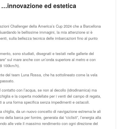
…innovazione ed estetica
elezioni Challenger della America’s Cup 2024 che a Barcellona
uardando le bellissime immagini, la mia attenzione si è
nti, sulla bellezza tecnica delle imbarcazioni fino al punto
ento, sono studiati, disegnati e testati nelle gallerie del
lare” sul mare anche con un’onda superiore al metro e con
 di 100km/h).
ente del team Luna Rossa, che ha sottolineato come la vela
 passato.
l contatto con l’acqua, se non al decollo (idrodinamica) ma
chiglia e la coperta modellate per i venti del campo di regata,
etti a una forma specifica senza impedimenti e ostacoli.
ca chiglia, da un nuovo concetto di navigazione estrema:le ali
 della barca per fornire, generata dai “ciclisti”, l’energia alla
endo alle vele il massimo rendimento con ogni direzione del