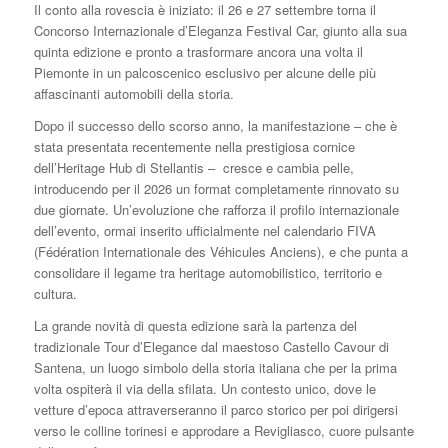
Il conto alla rovescia è iniziato: il 26 e 27 settembre torna il
Concorso Internazionale d’Eleganza Festival Car, giunto alla sua
quinta edizione e pronto a trasformare ancora una volta il
Piemonte in un palcoscenico esclusivo per alcune delle più
affascinanti automobili della storia.
Dopo il successo dello scorso anno, la manifestazione – che è
stata presentata recentemente nella prestigiosa cornice
dell’Heritage Hub di Stellantis – cresce e cambia pelle,
introducendo per il 2026 un format completamente rinnovato su
due giornate. Un’evoluzione che rafforza il profilo internazionale
dell’evento, ormai inserito ufficialmente nel calendario FIVA
(Fédération Internationale des Véhicules Anciens), e che punta a
consolidare il legame tra heritage automobilistico, territorio e
cultura.
La grande novità di questa edizione sarà la partenza del
tradizionale Tour d’Elegance dal maestoso Castello Cavour di
Santena, un luogo simbolo della storia italiana che per la prima
volta ospiterà il via della sfilata. Un contesto unico, dove le
vetture d’epoca attraverseranno il parco storico per poi dirigersi
verso le colline torinesi e approdare a Revigliasco, cuore pulsante