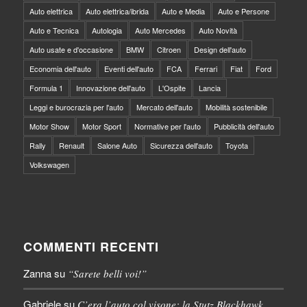
Auto elettrica
Auto elettrica/ibrida
Auto e Media
Auto e Persone
Auto e Tecnica
Autologia
Auto Mercedes
Auto Novità
Auto usate e d'occasione
BMW
Citroen
Design dell'auto
Economia dell'auto
Eventi dell'auto
FCA
Ferrari
Fiat
Ford
Formula 1
Innovazione dell'auto
L'Ospite
Lancia
Leggi e burocrazia per l'auto
Mercato dell'auto
Mobilità sostenibile
Motor Show
Motor Sport
Normative per l'auto
Pubblicità dell'auto
Rally
Renault
Salone Auto
Sicurezza dell'auto
Toyota
Volkswagen
COMMENTI RECENTI
Zanna
su
“Sarete belli voi!”
Gabriele
su
C’era l’auto col visone: la Stutz Blackhawk