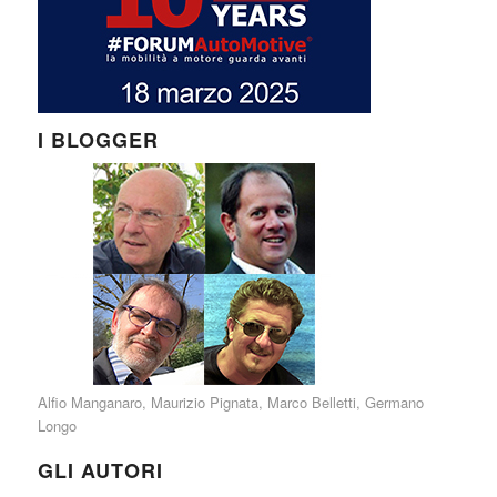
I BLOGGER
Alfio Manganaro
,
Maurizio Pignata
,
Marco Belletti
,
Germano
Longo
GLI AUTORI