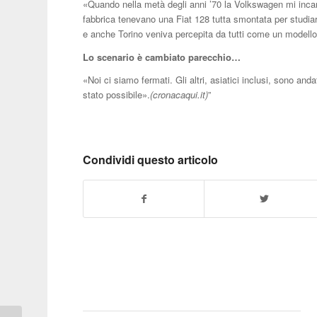
«Quando nella metà degli anni ’70 la Volkswagen mi incar
fabbrica tenevano una Fiat 128 tutta smontata per studiarl
e anche Torino veniva percepita da tutti come un modello d
Lo scenario è cambiato parecchio…
«Noi ci siamo fermati. Gli altri, asiatici inclusi, sono 
stato possibile».
(cronacaqui.it)
”
Condividi questo articolo