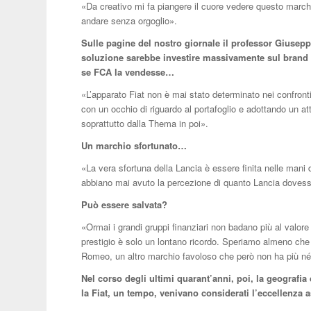
«Da creativo mi fa piangere il cuore vedere questo marchi
andare senza orgoglio».
Sulle pagine del nostro giornale il professor Giusepp
soluzione sarebbe investire massivamente sul brand 
se FCA la vendesse…
«L’apparato Fiat non è mai stato determinato nei confront
con un occhio di riguardo al portafoglio e adottando un at
soprattutto dalla Thema in poi».
Un marchio sfortunato…
«La vera sfortuna della Lancia è essere finita nelle mani
abbiano mai avuto la percezione di quanto Lancia dovess
Può essere salvata?
«Ormai i grandi gruppi finanziari non badano più al valore
prestigio è solo un lontano ricordo. Speriamo almeno che
Romeo, un altro marchio favoloso che però non ha più né 
Nel corso degli ultimi quarant’anni, poi, la geografia
la Fiat, un tempo, venivano considerati l’eccellenza 