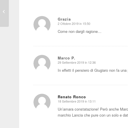
(più di) Sette domande
ad un affascinante
gentleman inglese con
Grazia
Jaguar E T...
2 Ottobre 2019 in 15:50
dice:
Come non dargli ragione…
Marco P.
29 Settembre 2019 in 12:36
dice:
In effetti il pensiero di Giugiaro non fa un
Renato Ronco
18 Settembre 2019 in 13:11
dice:
Un’amara constatazione! Però anche Marchi
marchio Lancia che pure con un solo e da