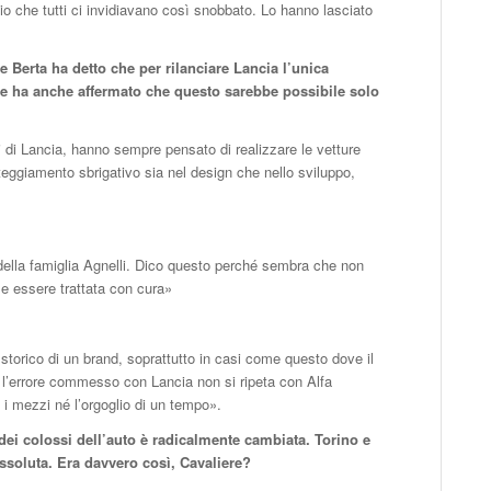
o che tutti ci invidiavano così snobbato. Lo hanno lasciato
e Berta ha detto che per rilanciare Lancia l’unica
e ha anche affermato che questo sarebbe possibile solo
i di Lancia, hanno sempre pensato di realizzare le vetture
teggiamento sbrigativo sia nel design che nello sviluppo,
 della famiglia Agnelli. Dico questo perché sembra che non
e essere trattata con cura»
 storico di un brand, soprattutto in casi come questo dove il
 l’errore commesso con Lancia non si ripeta con Alfa
i mezzi né l’orgoglio di un tempo».
 dei colossi dell’auto è radicalmente cambiata. Torino e
assoluta. Era davvero così, Cavaliere?