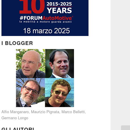
I BLOGGER
Alfio Manganaro
,
Maurizio Pignata
,
Marco Belletti
,
Germano Longo
GLI AUTORI