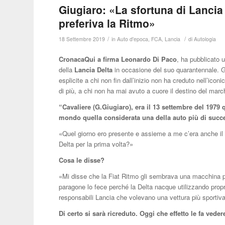
Giugiaro: «La sfortuna di Lancia è
preferiva la Ritmo»
/
/
18 Settembre 2019
in
Auto d'epoca
,
FCA
,
Lancia
di
Autologia
CronacaQui a firma Leonardo Di Paco
, ha pubblicato 
della
Lancia Delta
in occasione del suo quarantennale. Gi
esplicite a chi non fin dall’inizio non ha creduto nell’iconi
di più, a chi non ha mai avuto a cuore il destino del marc
“Cavaliere (G.Giugiaro), era il 13 settembre del 1979
mondo quella considerata una della auto più di succ
«Quel giorno ero presente e assieme a me c’era anche il
Delta per la prima volta?»
Cosa le disse?
«Mi disse che la Fiat Ritmo gli sembrava una macchina p
paragone lo fece perché la Delta nacque utilizzando proprio
responsabili Lancia che volevano una vettura più sportiv
Di certo si sarà ricreduto. Oggi che effetto le fa ved