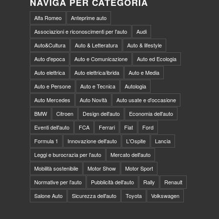
NAVIGA PER CATEGORIA
Alfa Romeo
Anteprime auto
Associazioni e riconoscimenti per l'auto
Audi
Auto&Cultura
Auto & Letteratura
Auto & lifestyle
Auto d'epoca
Auto e Comunicazione
Auto ed Ecologia
Auto elettrica
Auto elettrica/ibrida
Auto e Media
Auto e Persone
Auto e Tecnica
Autologia
Auto Mercedes
Auto Novità
Auto usate e d'occasione
BMW
Citroen
Design dell'auto
Economia dell'auto
Eventi dell'auto
FCA
Ferrari
Fiat
Ford
Formula 1
Innovazione dell'auto
L'Ospite
Lancia
Leggi e burocrazia per l'auto
Mercato dell'auto
Mobilità sostenibile
Motor Show
Motor Sport
Normative per l'auto
Pubblicità dell'auto
Rally
Renault
Salone Auto
Sicurezza dell'auto
Toyota
Volkswagen