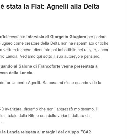
 stata la Fiat: Agnelli alla Delta
un’interessante
intervista di Giorgetto Giugiaro
per parlare
ugiaro come creatore della Delta non ha risparmiato critiche
ca vettura torinese, diventata poi imbattibile nei rally, e, ancor
hio Lancia. Vediamo qui sotto il suo autorevole pensiero.
 quando al Salone di Francoforte venne presentata al
esso della Lancia.
 dottor Umberto Agnelli. Sa cosa mi disse quando vide la
iù avanzata, diciamo che non l’apprezzò moltissimo. Il
 il telaio della Ritmo con delle varianti dettate dai
a».
ere la Lancia relegata ai margini del gruppo FCA?