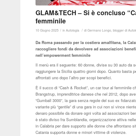
GLAM&TECH – Si è concluso “Cash
femminile
/
/
10 Giugno 2025
in
Autologia
di
Germano Longo, blogger di Autol
Da Roma passando per la costiera amalfitana, la Calab
raccogliere fondi da devolvere ad associazioni benef
nell’empowerment femminile
Il menù era il seguente: 60 donne, divise su 30 auto da 
raggiungere la Sicilia quattro giorni dopo. Quanto basta 
affrontati uno dopo l’altro per scopi benefici.
È il succo di “Cash & Rocket”, un car tour al femminile che
Brangstrup, imprenditrice danese che nel 2012, dopo ave
“Gumball 3000”, la gara senza regole del suo ex fidanzato
variante più “gentile” di una gara in cui non si vince nient
denaro possibile da donare ogni volta ad associazioni ben
è stato diviso fra Sumblandia, organizzazione attiva nell
in Calabria per dare supporto alle donne che affrontano s
Catania supporta donne e minori vittime di violenze.