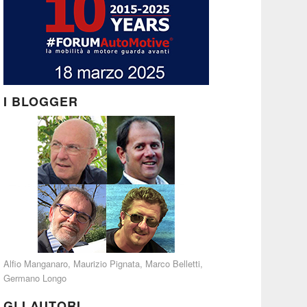
I BLOGGER
Alfio Manganaro
,
Maurizio Pignata
,
Marco Belletti
,
Germano Longo
GLI AUTORI