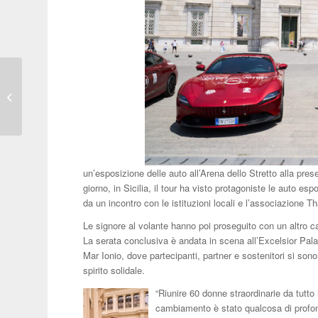
Sette domande a una
Mobylette Motobécane
un’esposizione delle auto all’Arena dello Stretto alla pres
giorno, in Sicilia, il tour ha visto protagoniste le auto e
da un incontro con le istituzioni locali e l’associazione T
Le signore al volante hanno poi proseguito con un altro c
La serata conclusiva è andata in scena all’Excelsior Pala
Mar Ionio, dove partecipanti, partner e sostenitori si sono 
spirito solidale.
“Riunire 60 donne straordinarie da tutto 
cambiamento è stato qualcosa di profo