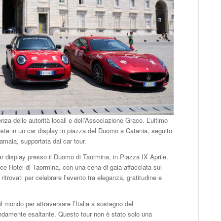
enza delle autorità locali e dell’Associazione Grace. L’ultimo
sposte in un car display in piazza del Duomo a Catania, seguito
hamaia, supportata dal car tour.
ar display presso il Duomo di Taormina, in Piazza IX Aprile.
ce Hotel di Taormina, con una cena di gala affacciata sul
ritrovati per celebrare l’evento tra eleganza, gratitudine e
il mondo per attraversare l’Italia a sostegno del
ndamente esaltante. Questo tour non è stato solo una