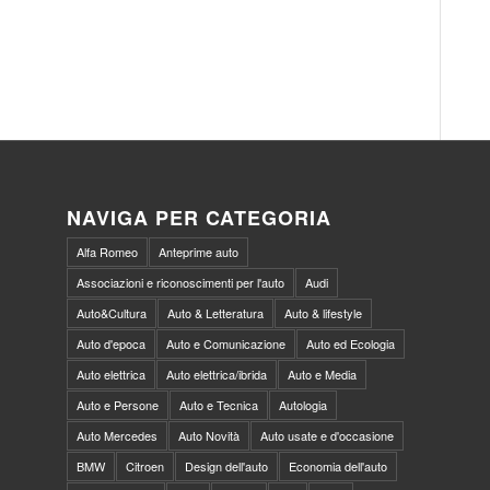
NAVIGA PER CATEGORIA
Alfa Romeo
Anteprime auto
Associazioni e riconoscimenti per l'auto
Audi
Auto&Cultura
Auto & Letteratura
Auto & lifestyle
Auto d'epoca
Auto e Comunicazione
Auto ed Ecologia
Auto elettrica
Auto elettrica/ibrida
Auto e Media
Auto e Persone
Auto e Tecnica
Autologia
Auto Mercedes
Auto Novità
Auto usate e d'occasione
BMW
Citroen
Design dell'auto
Economia dell'auto