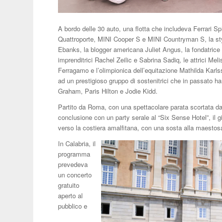
A bordo delle 30 auto, una flotta che includeva Ferrari S
Quattroporte, MINI Cooper S e MINI Countryman S, la styl
Ebanks, la blogger americana Juliet Angus, la fondatrice
imprenditrici Rachel Zeilic e Sabrina Sadiq, le attrici Mel
Ferragamo e l’olimpionica dell’equitazione Mathilda Karl
ad un prestigioso gruppo di sostenitrici che in passato han
Graham, Paris Hilton e Jodie Kidd.
Partito da Roma, con una spettacolare parata scortata dall
conclusione con un party serale al “Six Sense Hotel”, il
verso la costiera amalfitana, con una sosta alla maestos
In Calabria, il
programma
prevedeva
un concerto
gratuito
aperto al
pubblico e