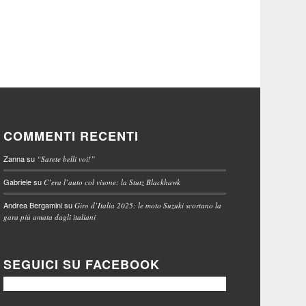
COMMENTI RECENTI
Zanna
su
“Sarete belli voi!”
Gabriele
su
C’era l’auto col visone: la Stutz Blackhawk
Andrea Bergamini
su
Giro d’Italia 2025: le moto Suzuki scortano la
gara più amata dagli italiani
SEGUICI SU FACEBOOK