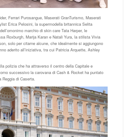
pider, Ferrari Purosangue, Maserati GranTurismo, Maserati
ist Erica Pelosini, la supermodella britannica Selita
 dell’omonimo marchio di skin care Tata Harper, le
issa Roxburgh, Marija Karan e Natali Yura, la stilista Vivia
sson, solo per citarne alcune, che idealmente si aggiungono
no aderito all’iniziativa, tra cui Patricia Arquette, Ashley
a polizia che ha attraverso il centro della Capitale e
 giorno successivo la carovana di Cash & Rocket ha puntato
a Reggia di Caserta.