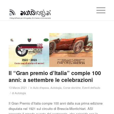
Il “Gran premio d’Italia” compie 100
anni: a settembre le celebrazioni
/
13 Marzo 2021
in
Auto d'epoca
,
Autologia
,
Corse storiche
,
Eventi dell'auto
/
di
Autologia
Il Gran Premio d’Italia compie 100 anni dalla sua prima edizione
disputata nel 1921 sul circuito di Brescia-Montichiari. ASI
presenta il grande evento del centenario, che coincide con la