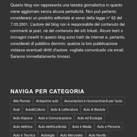
Questo blog non rappresenta una testata giornalistica in quanto
viene aggiornato senza alcuna periodicità. Non può pertanto
considerarsi un prodotto editoriale ai sensi della legge n° 62 del
7.03.2001. L’autore del blog non è responsabile del contenuto dei
commenti ai post, nè del contenuto dei siti linkati. Alcuni testi o
immagini inseriti in questo blog sono tratti da internet e, pertanto,
considerati di pubblico dominio; qualora la loro pubblicazione
violasse eventuali diritti d’autore, vogliate comunicarlo via email.
Saranno immediatamente rimossi.
NAVIGA PER CATEGORIA
Alfa Romeo
Anteprime auto
Associazioni e riconoscimenti per l'auto
Audi
Auto&Cultura
Auto & Letteratura
Auto & lifestyle
Auto d'epoca
Auto e Comunicazione
Auto ed Ecologia
Auto elettrica
Auto elettrica/ibrida
Auto e Media
Auto e Persone
Auto e Tecnica
Autologia
Auto Mercedes
Auto Novità