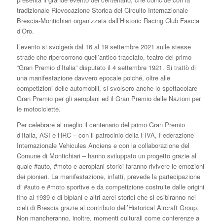
tradizionale Rievocazione Storica del Circuito Internazionale
Brescia-Montichiari organizzata dall’Historic Racing Club Fascia
d’Oro.
L’evento si svolgerà dal 16 al 19 settembre 2021 sulle stesse
strade che ripercorrono quell’antico tracciato, teatro del primo
“Gran Premio d’Italia” disputato il 4 settembre 1921. Si trattò di
una manifestazione davvero epocale poiché, oltre alle
competizioni delle automobili, si svolsero anche lo spettacolare
Gran Premio per gli aeroplani ed il Gran Premio delle Nazioni per
le motociclette.
Per celebrare al meglio il centenario del primo Gran Premio
d’Italia, ASI e HRC – con il patrocinio della FIVA, Federazione
Internazionale Vehicules Anciens e con la collaborazione del
Comune di Montichiari – hanno sviluppato un progetto grazie al
quale #auto, #moto e aeroplani storici faranno rivivere le emozioni
dei pionieri. La manifestazione, infatti, prevede la partecipazione
di #auto e #moto sportive e da competizione costruite dalle origini
fino al 1939 e di biplani e altri aerei storici che si esibiranno nei
cieli di Brescia grazie al contributo dell’Historical Aircraft Group.
Non mancheranno, inoltre, momenti culturali come conferenze a