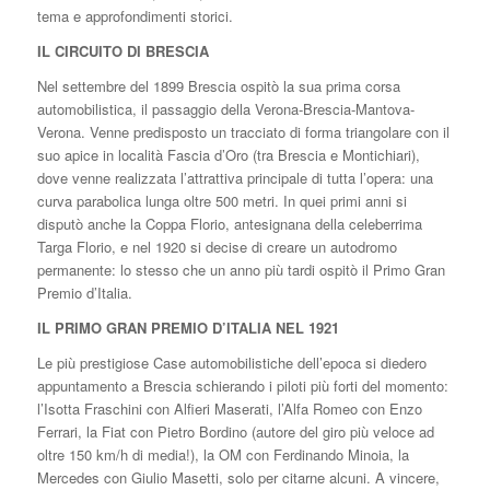
tema e approfondimenti storici.
IL CIRCUITO DI BRESCIA
Nel settembre del 1899 Brescia ospitò la sua prima corsa
automobilistica, il passaggio della Verona-Brescia-Mantova-
Verona. Venne predisposto un tracciato di forma triangolare con il
suo apice in località Fascia d’Oro (tra Brescia e Montichiari),
dove venne realizzata l’attrattiva principale di tutta l’opera: una
curva parabolica lunga oltre 500 metri. In quei primi anni si
disputò anche la Coppa Florio, antesignana della celeberrima
Targa Florio, e nel 1920 si decise di creare un autodromo
permanente: lo stesso che un anno più tardi ospitò il Primo Gran
Premio d’Italia.
IL PRIMO GRAN PREMIO D’ITALIA NEL 1921
Le più prestigiose Case automobilistiche dell’epoca si diedero
appuntamento a Brescia schierando i piloti più forti del momento:
l’Isotta Fraschini con Alfieri Maserati, l’Alfa Romeo con Enzo
Ferrari, la Fiat con Pietro Bordino (autore del giro più veloce ad
oltre 150 km/h di media!), la OM con Ferdinando Minoia, la
Mercedes con Giulio Masetti, solo per citarne alcuni. A vincere,