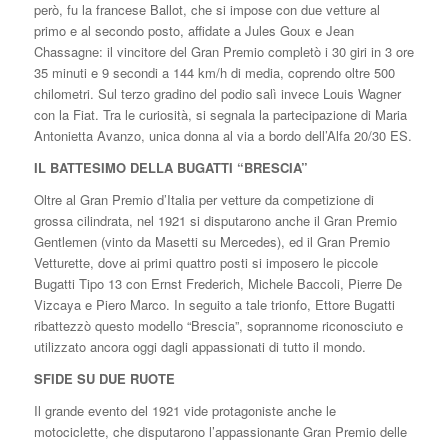
però, fu la francese Ballot, che si impose con due vetture al
primo e al secondo posto, affidate a Jules Goux e Jean
Chassagne: il vincitore del Gran Premio completò i 30 giri in 3 ore
35 minuti e 9 secondi a 144 km/h di media, coprendo oltre 500
chilometri. Sul terzo gradino del podio salì invece Louis Wagner
con la Fiat. Tra le curiosità, si segnala la partecipazione di Maria
Antonietta Avanzo, unica donna al via a bordo dell’Alfa 20/30 ES.
IL BATTESIMO DELLA BUGATTI “BRESCIA”
Oltre al Gran Premio d’Italia per vetture da competizione di
grossa cilindrata, nel 1921 si disputarono anche il Gran Premio
Gentlemen (vinto da Masetti su Mercedes), ed il Gran Premio
Vetturette, dove ai primi quattro posti si imposero le piccole
Bugatti Tipo 13 con Ernst Frederich, Michele Baccoli, Pierre De
Vizcaya e Piero Marco. In seguito a tale trionfo, Ettore Bugatti
ribattezzò questo modello “Brescia”, soprannome riconosciuto e
utilizzato ancora oggi dagli appassionati di tutto il mondo.
SFIDE SU DUE RUOTE
Il grande evento del 1921 vide protagoniste anche le
motociclette, che disputarono l’appassionante Gran Premio delle