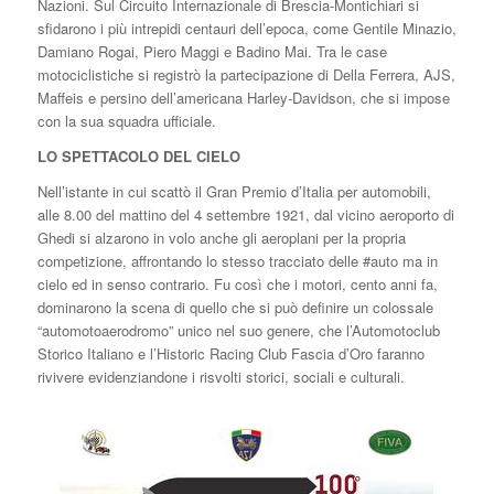
Nazioni. Sul Circuito Internazionale di Brescia-Montichiari si
sfidarono i più intrepidi centauri dell’epoca, come Gentile Minazio,
Damiano Rogai, Piero Maggi e Badino Mai. Tra le case
motociclistiche si registrò la partecipazione di Della Ferrera, AJS,
Maffeis e persino dell’americana Harley-Davidson, che si impose
con la sua squadra ufficiale.
LO SPETTACOLO DEL CIELO
Nell’istante in cui scattò il Gran Premio d’Italia per automobili,
alle 8.00 del mattino del 4 settembre 1921, dal vicino aeroporto di
Ghedi si alzarono in volo anche gli aeroplani per la propria
competizione, affrontando lo stesso tracciato delle #auto ma in
cielo ed in senso contrario. Fu così che i motori, cento anni fa,
dominarono la scena di quello che si può definire un colossale
“automotoaerodromo” unico nel suo genere, che l’Automotoclub
Storico Italiano e l’Historic Racing Club Fascia d’Oro faranno
rivivere evidenziandone i risvolti storici, sociali e culturali.