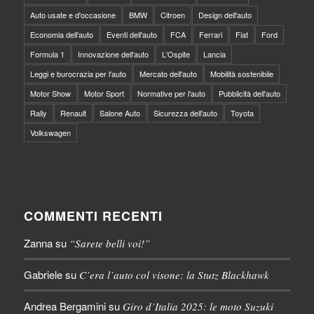
Auto usate e d'occasione
BMW
Citroen
Design dell'auto
Economia dell'auto
Eventi dell'auto
FCA
Ferrari
Fiat
Ford
Formula 1
Innovazione dell'auto
L'Ospite
Lancia
Leggi e burocrazia per l'auto
Mercato dell'auto
Mobilità sostenibile
Motor Show
Motor Sport
Normative per l'auto
Pubblicità dell'auto
Rally
Renault
Salone Auto
Sicurezza dell'auto
Toyota
Volkswagen
COMMENTI RECENTI
Zanna
su
“Sarete belli voi!”
Gabriele
su
C’era l’auto col visone: la Stutz Blackhawk
Andrea Bergamini
su
Giro d’Italia 2025: le moto Suzuki