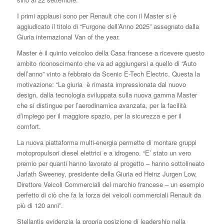
I primi applausi sono per Renault che con il Master si è
aggiudicato il titolo di “Furgone dell’Anno 2025” assegnato dalla
Giuria internazional Van of the year.
Master è il quinto veicoloo della Casa francese a ricevere questo
ambito riconoscimento che va ad aggiungersi a quello di “Auto
dell’anno” vinto a febbraio da Scenic E-Tech Electric. Questa la
motivazione: “La giuria è rimasta impressionata dal nuovo
design, dalla tecnologia sviluppata sulla nuova gamma Master
che si distingue per l’aerodinamica avanzata, per la facilità
d’impiego per il maggiore spazio, per la sicurezza e per il
comfort.
La nuova piattaforma multi-energia permette di montare gruppi
motopropulsori diesel elettrici e a idrogeno. “E’ stato un vero
premio per quanti hanno lavorato al progetto – hanno sottolineato
Jarlath Sweeney, presidente della Giuria ed Heinz Jurgen Low,
Direttore Veicoli Commerciali del marchio francese – un esempio
perfetto di ciò che fa la forza dei veicoli commerciali Renault da
più di 120 anni”.
Stellantis evidenzia la propria posizione di leadership nella