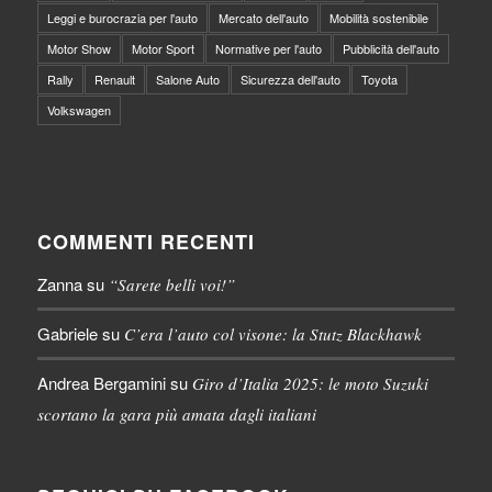
Leggi e burocrazia per l'auto
Mercato dell'auto
Mobilità sostenibile
Motor Show
Motor Sport
Normative per l'auto
Pubblicità dell'auto
Rally
Renault
Salone Auto
Sicurezza dell'auto
Toyota
Volkswagen
COMMENTI RECENTI
Zanna
su
“Sarete belli voi!”
Gabriele
su
C’era l’auto col visone: la Stutz Blackhawk
Andrea Bergamini
su
Giro d’Italia 2025: le moto Suzuki
scortano la gara più amata dagli italiani