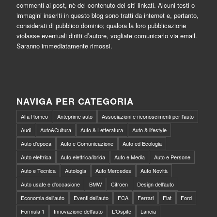
commenti ai post, nè del contenuto dei siti linkati. Alcuni testi o
immagini inseriti in questo blog sono tratti da internet e, pertanto,
considerati di pubblico dominio; qualora la loro pubblicazione
violasse eventuali diritti d’autore, vogliate comunicarlo via email.
Saranno immediatamente rimossi.
NAVIGA PER CATEGORIA
Alfa Romeo
Anteprime auto
Associazioni e riconoscimenti per l'auto
Audi
Auto&Cultura
Auto & Letteratura
Auto & lifestyle
Auto d'epoca
Auto e Comunicazione
Auto ed Ecologia
Auto elettrica
Auto elettrica/ibrida
Auto e Media
Auto e Persone
Auto e Tecnica
Autologia
Auto Mercedes
Auto Novità
Auto usate e d'occasione
BMW
Citroen
Design dell'auto
Economia dell'auto
Eventi dell'auto
FCA
Ferrari
Fiat
Ford
Formula 1
Innovazione dell'auto
L'Ospite
Lancia