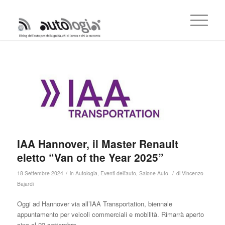
IAA Hannover, il Master Renault
eletto “Van of the Year 2025”
/
/
18 Settembre 2024
in
Autologia
,
Eventi dell'auto
,
Salone Auto
di
Vincenzo
Bajardi
Oggi ad Hannover via all’IAA Transportation, biennale
appuntamento per veicoli commerciali e mobilità. Rimarrà aperto
sino al 22 settembre.