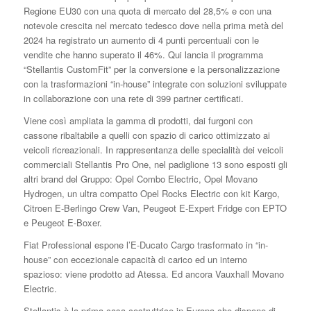
Regione EU30 con una quota di mercato del 28,5% e con una
notevole crescita nel mercato tedesco dove nella prima metà del
2024 ha registrato un aumento di 4 punti percentuali con le
vendite che hanno superato il 46%. Qui lancia il programma
“Stellantis CustomFit” per la conversione e la personalizzazione
con la trasformazioni “in-house” integrate con soluzioni sviluppate
in collaborazione con una rete di 399 partner certificati.
Viene così ampliata la gamma di prodotti, dai furgoni con
cassone ribaltabile a quelli con spazio di carico ottimizzato ai
veicoli ricreazionali. In rappresentanza delle specialità dei veicoli
commerciali Stellantis Pro One, nel padiglione 13 sono esposti gli
altri brand del Gruppo: Opel Combo Electric, Opel Movano
Hydrogen, un ultra compatto Opel Rocks Electric con kit Kargo,
Citroen E-Berlingo Crew Van, Peugeot E-Expert Fridge con EPTO
e Peugeot E-Boxer.
Fiat Professional espone l’E-Ducato Cargo trasformato in “in-
house” con eccezionale capacità di carico ed un interno
spazioso: viene prodotto ad Atessa. Ed ancora Vauxhall Movano
Electric.
Stellantis è la prima casa costruttrice in Europa che dispone di