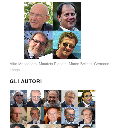
Alfio Manganaro
,
Maurizio Pignata
,
Marco Belletti
,
Germano
Longo
GLI AUTORI