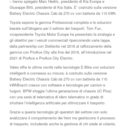
– hanno spiegato Marc Hedric, presidente di Kia Europa e
Giuseppe Bitti, presidente di Kia Italia. E’ costruito sulla versione
Battery Electric Chassis Cab da 270 cv con batteria da 110 kWh.
Toyota espone la gamma Professional completa e le soluzioni
basate sull’idrogeno per il settore dei trasporti. Tom Fux,
vicepresidente Toyota Motor Europe ha presentato la strategia e
gli obiettivi per i veicoli commerciali ripercorrendo varie tappe,
dalla partnership con Stellantis nel 2016 al rafforzamento della
gamma con ProAce City alla fine del 2019, all’introduzione nel
2021 di ProAce e ProAce City Electric.
Valeo offre le ultime novità nelle tecnologie E-Bike con soluzioni
intelligenti e connesse su misura: è costruito sulla versione
Battery Electric Chassis Cab da 270 cv con batteria da 110
kWhBosch cresce con software e tecnologie per camion e
furgoni. BPW sfoggia l’ultima generazione di chassis (iC Plus)
con una serie di telematica di idem telematics in grado di
sfruttare l’intelligenza artificiale per ottimizzare il trasporto.
Grazie a questa tecnologia gli operatori del settore non solo
analizzano il comportamento dei freni ma gestiscono il processo
di trasporto, includendo anche la gestione di chi siede al volante,