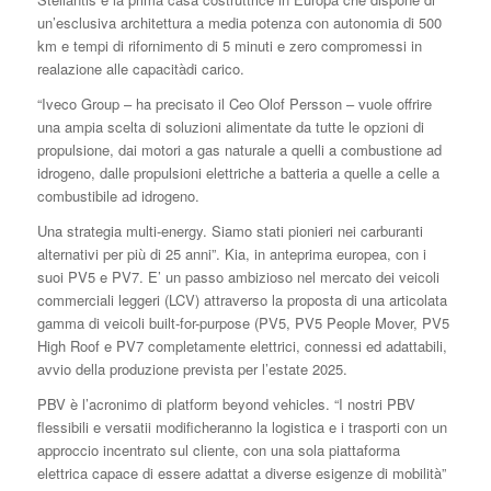
un’esclusiva architettura a media potenza con autonomia di 500
km e tempi di rifornimento di 5 minuti e zero compromessi in
realazione alle capacitàdi carico.
“Iveco Group – ha precisato il Ceo Olof Persson – vuole offrire
una ampia scelta di soluzioni alimentate da tutte le opzioni di
propulsione, dai motori a gas naturale a quelli a combustione ad
idrogeno, dalle propulsioni elettriche a batteria a quelle a celle a
combustibile ad idrogeno.
Una strategia multi-energy. Siamo stati pionieri nei carburanti
alternativi per più di 25 anni”. Kia, in anteprima europea, con i
suoi PV5 e PV7. E’ un passo ambizioso nel mercato dei veicoli
commerciali leggeri (LCV) attraverso la proposta di una articolata
gamma di veicoli built-for-purpose (PV5, PV5 People Mover, PV5
High Roof e PV7 completamente elettrici, connessi ed adattabili,
avvio della produzione prevista per l’estate 2025.
PBV è l’acronimo di platform beyond vehicles. “I nostri PBV
flessibili e versatii modificheranno la logistica e i trasporti con un
approccio incentrato sul cliente, con una sola piattaforma
elettrica capace di essere adattat a diverse esigenze di mobilità”