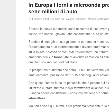
In Europa i forni a microonde p
sette milioni di auto
/
12 Febbraio 2018
in
Auto ed Ecologia
,
Autologia
,
Mobilità sostenibil
Spesso le nuove automobili sono accusate di non avere pi
donne, ma anche i giovani, che considerano l’auto un elet
Sarebbe di suo già un atteggiamento estremo di mancanza
l’accostamento a un elettrodomestico diventa drammatico 
sulla rivista
Science of the Total Environment
, ha “inform
emettono ben
7,7 tonnellate
di anidride carbonica all’an
quante circolano nel nord dell’Italia.
In prospettiva è stimato che entro il 2020 ne verranno ven
drasticamente, passando dai 10-15 anni degli anni novan
Con questi numeri è inoltre pensabile che a pesare sulle
utilizzata è infatti stimata in
9,4
terawattora
all’anno: la
Bisogna anche considerare il consumo del
singolo
forno
kilowattora
.
Ma non finisce qui, infatti, altro problema pressante è l