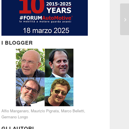
I BLOGGER
Alfio Manganaro
,
Maurizio Pignata
,
Marco Belletti
,
Germano Longo
GLI AUTORI