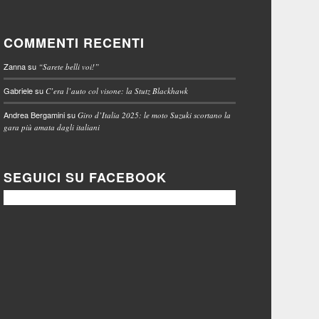
COMMENTI RECENTI
Zanna
su
“Sarete belli voi!”
Gabriele
su
C’era l’auto col visone: la Stutz Blackhawk
Andrea Bergamini
su
Giro d’Italia 2025: le moto Suzuki scortano la
gara più amata dagli italiani
SEGUICI SU FACEBOOK