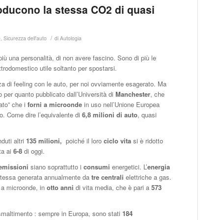
roducono la stessa CO2 di quasi
/
e
,
Sicurezza dell'auto
di
Autologia
ù una personalità, di non avere fascino. Sono di più le
trodomestico utile soltanto per spostarsi.
 di feeling con le auto, per noi ovviamente esagerato. Ma
per quanto pubblicato dall’Università di
Manchester
, che
ato” che i
forni a microonde
in uso nell’Unione Europea
no. Come dire l’equivalente di
6,8 milioni di auto
, quasi
duti altri
135 milioni,
poiché il loro
ciclo vita
si è ridotto
ta ai
6-8
di oggi.
emissioni
siano soprattutto i
consumi
energetici. L’
energia
 stessa generata annualmente da
tre centrali
elettriche a gas.
 a microonde, in
otto anni
di vita media, che è pari a
573
o smaltimento : sempre in Europa, sono stati
184