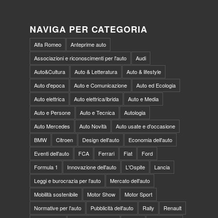
NAVIGA PER CATEGORIA
Alfa Romeo
Anteprime auto
Associazioni e riconoscimenti per l'auto
Audi
Auto&Cultura
Auto & Letteratura
Auto & lifestyle
Auto d'epoca
Auto e Comunicazione
Auto ed Ecologia
Auto elettrica
Auto elettrica/ibrida
Auto e Media
Auto e Persone
Auto e Tecnica
Autologia
Auto Mercedes
Auto Novità
Auto usate e d'occasione
BMW
Citroen
Design dell'auto
Economia dell'auto
Eventi dell'auto
FCA
Ferrari
Fiat
Ford
Formula 1
Innovazione dell'auto
L'Ospite
Lancia
Leggi e burocrazia per l'auto
Mercato dell'auto
Mobilità sostenibile
Motor Show
Motor Sport
Normative per l'auto
Pubblicità dell'auto
Rally
Renault