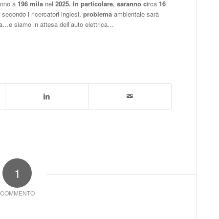
anno a
196 mila
nel
2025. In particolare, saranno c
irca
16
secondo i ricercatori inglesi,
problema
ambientale sarà
a…e siamo in attesa dell’auto elettrica…
1
COMMENTO