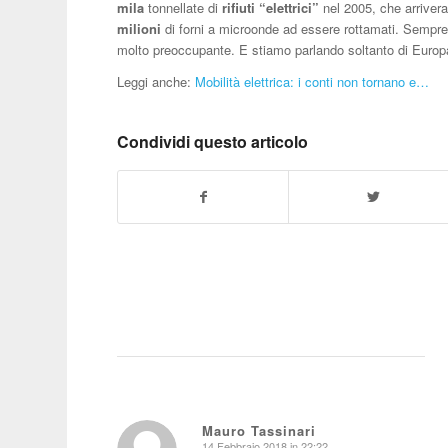
mila
tonnellate di
rifiuti “elettrici”
nel 2005, che arriver
milioni
di forni a microonde ad essere rottamati. Sempre 
molto preoccupante. E stiamo parlando soltanto di Europ
Leggi anche:
Mobilità elettrica: i conti non tornano e…
Condividi questo articolo
Mauro Tassinari
14 Febbraio 2018 in 22:22