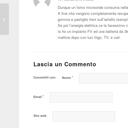
dice:
Dunque un forno microonde consuma nella sua
Rally Montecarlo
A fine vita vengono completamente recuper
Storico: Milano
gomma e pastiglie freni sull’asfalto (sempr
Autostoriche fa poker!
Se poi l’energia elettrica ce la facessimo c
Io ho un impianto FV ed una batteria da 3k
mattina dopo con luci frigo, TV, e vari.
Lascia un Commento
*
Connettiti con:
Nome
*
Email
Sito web