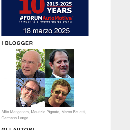
I BLOGGER
Alfio Manganaro
,
Maurizio Pignata
,
Marco Belletti
,
Germano Longo
GLI AUTORI