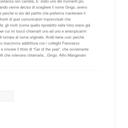
 sostanza non cambia, E’ stato uno dei momenti più
 Quando venne deciso di scegliere il nome Gingo, avevo
 perché io ero del partito che preferiva mantenere il
onti di quei comunicatori improvvisati che
: gli inviti (come quello riprodotto nella foto) erano già
, per cui mi toccò chiamarli uno ad uno e arrampicarmi
 di tornare al nome originale. Andò bene così perché
to riuscimmo addirittura con i colleghi Francesco
a vincere il titolo di “Car of the year”, che ovviamente
quelli che volevano chiamarla…Gingo. Alfio Manganaro