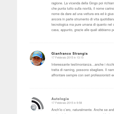
ragione. La vicenda della Gingo poi rich
che punta tutto sulla novità, il nome cari
nome da dare ad una vettura era ed è giust
ancora in parte strumento di vita quotidian
tecnologica ma pure umana di quanto nel cu
casa, appunto, grazie alle quali abbiamo p
Gianfranco Strangis
17 Febbraio 2015 in 13:15
dice:
Interessante testimonianza…anche i ricchi
tratta di naming, possono sbagliare. Il na
affrontare sempre con seri professionisti e
Autologia
17 Febbraio 2015 in 9:58
dice:
Anch’io c’ero, naturalmente. Anche se and