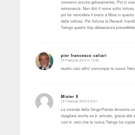
conservo ancora gelosamente). Poi in una n
retromarcia. Non dirò il nome sotto tortu
poi far reincidere il brano a Mina in quant
della vettura. Per fortuna la Renault mand
Twingo questo flop abbastanza prevedibile
pier francesco caliari
19 Febbraio 2015 in 13:56
dice:
esatto caro alfio! comunque la nuova Twing
Mister X
18 Febbraio 2015 in 8:21
dice:
La vicenda della Gingo/Panda dimostra co
sbagliare anche se e’ arrivato, grazie alla s
com’e’ vero che la nuova Twingo ha copi