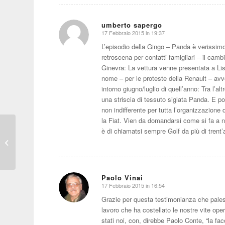
umberto sapergo
17 Febbraio 2015 in 19:37
dice:
L’episodio della Gingo – Panda è verissimo
retroscena per contatti famigliari – il cam
Ginevra: La vettura venne presentata a Lis
nome – per le proteste della Renault – av
intorno giugno/luglio di quell’anno: Tra l’
una striscia di tessuto siglata Panda. E p
non indifferente per tutta l’organizzazione
la Fiat. Vien da domandarsi come si fa a no
è di chiamatsi sempre Golf da più di trent’a
Perché Pillole ?
Paolo Vinai
17 Febbraio 2015 in 16:54
dice:
Grazie per questa testimonianza che palesa u
lavoro che ha costellato le nostre vite opera
stati noi, con, direbbe Paolo Conte, “la fac