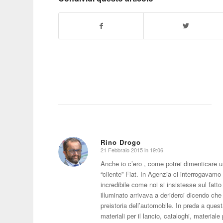
Rino Drogo
21 Febbraio 2015 in 19:06
dice:
Anche io c’ero , come potrei dimenticare u
“cliente” Fiat. In Agenzia ci interrogavamo
incredibile come noi si insistesse sul fat
illuminato arrivava a deriderci dicendo ch
preistoria dell’automobile. In preda a questa
materiali per il lancio, cataloghi, material