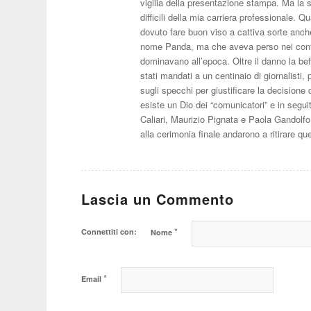
vigilia della presentazione stampa. Ma la
difficili della mia carriera professionale.
dovuto fare buon viso a cattiva sorte anche
nome Panda, ma che aveva perso nei confr
dominavano all’epoca. Oltre il danno la beffa
stati mandati a un centinaio di giornalisti
sugli specchi per giustificare la decisione
esiste un Dio dei “comunicatori” e in segui
Caliari, Maurizio Pignata e Paola Gandolfo 
alla cerimonia finale andarono a ritirare 
Lascia un Commento
*
Connettiti con:
Nome
*
Email