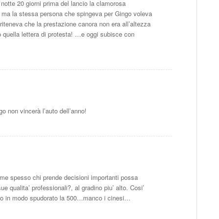
otte 20 giorni prima del lancio la clamorosa
ra, ma la stessa persona che spingeva per Gingo voleva
o riteneva che la prestazione canora non era all’altezza
ò quella lettera di protesta! …e oggi subisce con
o non vincerà l’auto dell’anno!
me spesso chi prende decisioni importanti possa
ue qualita’ professionali?, al gradino piu’ alto. Cosi’
ato in modo spudorato la 500…manco i cinesi…