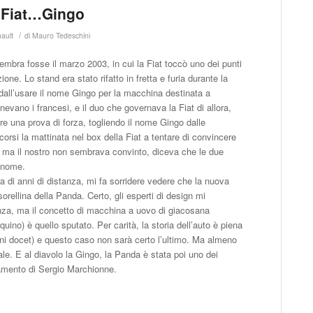
la Fiat…Gingo
/
ault
di
Mauro Tedeschini
sembra fosse il marzo 2003, in cui la Fiat toccò uno dei punti
one. Lo stand era stato rifatto in fretta e furia durante la
 dall’usare il nome Gingo per la macchina destinata a
evano i francesi, e il duo che governava la Fiat di allora,
e una prova di forza, togliendo il nome Gingo dalle
orsi la mattinata nel box della Fiat a tentare di convincere
na, ma il nostro non sembrava convinto, diceva che le due
o nome.
 di anni di distanza, mi fa sorridere vedere che la nuova
rellina della Panda. Certo, gli esperti di design mi
renza, ma il concetto di macchina a uovo di giacosana
ino) è quello sputato. Per carità, la storia dell’auto è piena
ni docet) e questo caso non sarà certo l’ultimo. Ma almeno
nale. E al diavolo la Gingo, la Panda è stata poi uno dei
anamento di Sergio Marchionne.