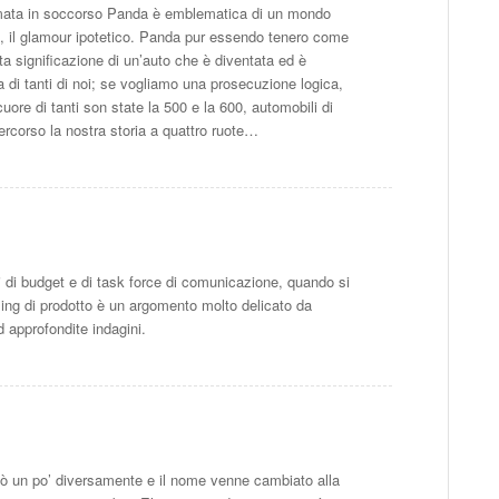
iamata in soccorso Panda è emblematica di un mondo
no, il glamour ipotetico. Panda pur essendo tenero come
a significazione di un’auto che è diventata ed è
a di tanti di noi; se vogliamo una prosecuzione logica,
ore di tanti son state la 500 e la 600, automobili di
ercorso la nostra storia a quattro ruote…
 di budget e di task force di comunicazione, quando si
ming di prodotto è un argomento molto delicato da
d approfondite indagini.
ò un po’ diversamente e il nome venne cambiato alla