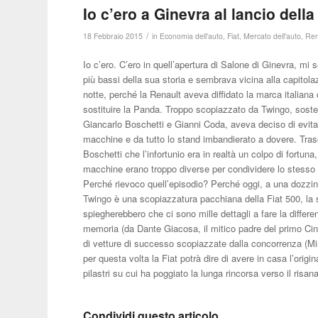
Io c’ero a Ginevra al lancio del
/
18 Febbraio 2015
in
Economia dell'auto
,
Fiat
,
Mercato dell'auto
,
Ren
Io c’ero. C’ero in quell’apertura di Salone di Ginevra, mi 
più bassi della sua storia e sembrava vicina alla capitolazi
notte, perché la Renault aveva diffidato la marca italiana
sostituire la Panda. Troppo scopiazzato da Twingo, sosten
Giancarlo Boschetti e Gianni Coda, aveva deciso di evitar
macchine e da tutto lo stand imbandierato a dovere. Trasc
Boschetti che l’infortunio era in realtà un colpo di fortu
macchine erano troppo diverse per condividere lo stess
Perché rievoco quell’episodio? Perché oggi, a una dozzina
Twingo è una scopiazzatura pacchiana della Fiat 500, la so
spiegherebbero che ci sono mille dettagli a fare la diffe
memoria (da Dante Giacosa, il mitico padre del primo Cinqu
di vetture di successo scopiazzate dalla concorrenza (Mi
per questa volta la Fiat potrà dire di avere in casa l’origi
pilastri su cui ha poggiato la lunga rincorsa verso il ris
Condividi questo articolo