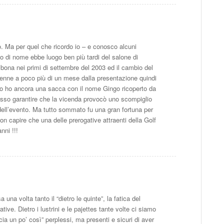
. Ma per quel che ricordo io – e conosco alcuni
bio di nome ebbe luogo ben più tardi del salone di
bona nei primi di settembre del 2003 ed il cambio del
venne a poco più di un mese dalla presentazione quindi
altro ho ancora una sacca con il nome Gingo ricoperto da
osso garantire che la vicenda provocò uno scompiglio
 dell’evento. Ma tutto sommato fu una gran fortuna per
n capire che una delle prerogative attraenti della Golf
nni !!!
na volta tanto il “dietro le quinte”, la fatica del
tive. Dietro i lustrini e le pajettes tante volte ci siamo
cia un po’ così” perplessi, ma presenti e sicuri di aver