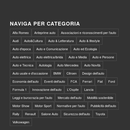
NAVIGA PER CATEGORIA
Alfa Romeo
Anteprime auto
Associazioni e riconoscimenti per l'auto
Audi
Auto&Cultura
Auto & Letteratura
Auto & lifestyle
Auto d'epoca
Auto e Comunicazione
Auto ed Ecologia
Auto elettrica
Auto elettrica/ibrida
Auto e Media
Auto e Persone
Auto e Tecnica
Autologia
Auto Mercedes
Auto Novità
Auto usate e d'occasione
BMW
Citroen
Design dell'auto
Economia dell'auto
Eventi dell'auto
FCA
Ferrari
Fiat
Ford
Formula 1
Innovazione dell'auto
L'Ospite
Lancia
Leggi e burocrazia per l'auto
Mercato dell'auto
Mobilità sostenibile
Motor Show
Motor Sport
Normative per l'auto
Pubblicità dell'auto
Rally
Renault
Salone Auto
Sicurezza dell'auto
Toyota
Volkswagen