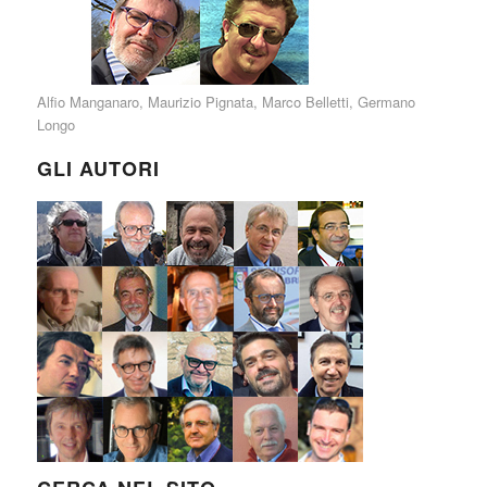
Alfio Manganaro
,
Maurizio Pignata
,
Marco Belletti
,
Germano
Longo
GLI AUTORI