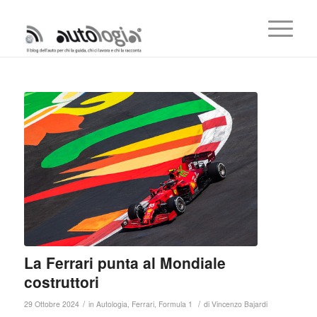
La Ferrari punta al Mondiale
costruttori
/
/
29 Ottobre 2024
in
Autologia
,
Ferrari
,
Formula 1
di
Vincenzo Bajardi