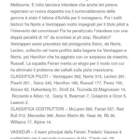
Melbourne. E tutto lasciava intendere che anche ieri poteva
registrarsi un nuova doppietta ma il surriscaldamento delle
gomme è stato il tallone d’Achille per il monegasco. Poi i soliti
bisticci fra Norris e Verstappen molto impegnati per il titolo piloti e
l’intervento dei commissari Fia ha penalizzato l’olandese con una
doppia penalità di 10″ da scontare al pit stop. Risultato?
Verstappen sesto preceduto dal protagonista Sainz, da Norris,
Leclerc, sollecito nel trarre profitto dalla bagarre tra Verstappen e
Norris, poi Hamilton che ha aggirato con un sorpasso da maestro,
Russell. La squadra Ferrari merita un elogio per il modo con cui
ha eliminato il problema dei saltelli sulla pista messicana.
CLASSIFICA PILOTI – Verstappen 362, Norris 315, Leclerc 291,
Piastri 251 , Sainz 240, Hamilton 189, Russell 177, Perez 150,
Alonso 62, Hulkenberg 31, Stroll 24, Tsunoda 22,Magnussen 14,
Ricciardo e Albon 12, Gasly 9, Bearman 7, Colapinto e Ocon 5,
Lawson 2.
CLASSIFICA COSTRUTTORI – McLaren 566, Ferrari 537, Red
Bull 512, Mercedes 366, Aston Martin 86, Haas 46, Rb 36,
Williams 17, Alpine 14.
VASSEUR – Il team principal della Ferrari, Frederic Vasseur è
soddisfatto per il secondo successo di fila. “Credo nel -29,