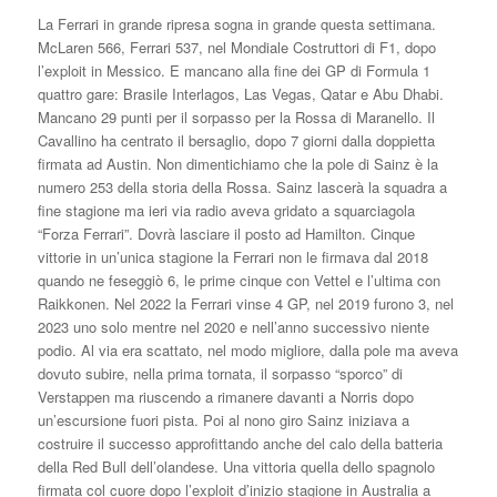
La Ferrari in grande ripresa sogna in grande questa settimana.
McLaren 566, Ferrari 537, nel Mondiale Costruttori di F1, dopo
l’exploit in Messico. E mancano alla fine dei GP di Formula 1
quattro gare: Brasile Interlagos, Las Vegas, Qatar e Abu Dhabi.
Mancano 29 punti per il sorpasso per la Rossa di Maranello. Il
Cavallino ha centrato il bersaglio, dopo 7 giorni dalla doppietta
firmata ad Austin. Non dimentichiamo che la pole di Sainz è la
numero 253 della storia della Rossa. Sainz lascerà la squadra a
fine stagione ma ieri via radio aveva gridato a squarciagola
“Forza Ferrari”. Dovrà lasciare il posto ad Hamilton. Cinque
vittorie in un’unica stagione la Ferrari non le firmava dal 2018
quando ne feseggiò 6, le prime cinque con Vettel e l’ultima con
Raikkonen. Nel 2022 la Ferrari vinse 4 GP, nel 2019 furono 3, nel
2023 uno solo mentre nel 2020 e nell’anno successivo niente
podio. Al via era scattato, nel modo migliore, dalla pole ma aveva
dovuto subire, nella prima tornata, il sorpasso “sporco” di
Verstappen ma riuscendo a rimanere davanti a Norris dopo
un’escursione fuori pista. Poi al nono giro Sainz iniziava a
costruire il successo approfittando anche del calo della batteria
della Red Bull dell’olandese. Una vittoria quella dello spagnolo
firmata col cuore dopo l’exploit d’inizio stagione in Australia a