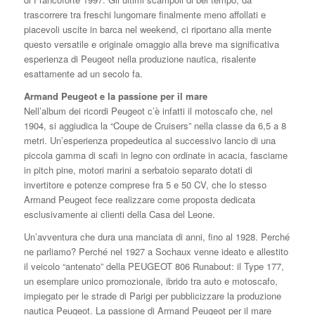
trascorrere tra freschi lungomare finalmente meno affollati e
piacevoli uscite in barca nel weekend, ci riportano alla mente
questo versatile e originale omaggio alla breve ma significativa
esperienza di Peugeot nella produzione nautica, risalente
esattamente ad un secolo fa.
Armand Peugeot e la passione per il mare
Nell’album dei ricordi Peugeot c’è infatti il motoscafo che, nel
1904, si aggiudica la “Coupe de Cruisers” nella classe da 6,5 a 8
metri. Un’esperienza propedeutica al successivo lancio di una
piccola gamma di scafi in legno con ordinate in acacia, fasciame
in pitch pine, motori marini a serbatoio separato dotati di
invertitore e potenze comprese fra 5 e 50 CV, che lo stesso
Armand Peugeot fece realizzare come proposta dedicata
esclusivamente ai clienti della Casa del Leone.
Un’avventura che dura una manciata di anni, fino al 1928. Perché
ne parliamo? Perché nel 1927 a Sochaux venne ideato e allestito
il veicolo “antenato” della PEUGEOT 806 Runabout: il Type 177,
un esemplare unico promozionale, ibrido tra auto e motoscafo,
impiegato per le strade di Parigi per pubblicizzare la produzione
nautica Peugeot. La passione di Armand Peugeot per il mare