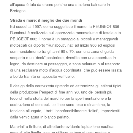
all’epoca è tale da creare persino una stazione balneare in
Bretagna.
Strada e mare: il meglio dei due mondi
Ed eccoci al 1997: come suggerisce il nome, la PEUGEOT 806
Runabout è realizzata sull’apprezzata monovolume di fascia alta
PEUGEOT 806; il nome è un omaggio ai piccoli e maneggevoli
motoscafi da diporto “Runabout”, nati ad inizio 900 ed esplosi
commercialmente tra gli anni 60 e 70, con una zona di guida
scoperta e un “deck” posteriore, rivestito con una copertura in
legno, da destinare ai passeggeri, a zona solarium o al trasporto
di una esclusiva moto d’acqua coordinata, che può essere issata
a bordo tramite un apposito verricello.
Il design della carrozzeria riprende ed estremizza gli stilemi tipici
della produzione Peugeot di fine anni 90, uno dei periodi più
fecondi nella storia del marchio per la sperimentazione e la
costruzione di concept. Le linee sono tese e dinamiche, la
fanaleria allungata, i tratti inconfondibilmente “felini”, impreziositi
dalla verniciatura in bianco perlato.
Materiali e finiture, di altrettanto evidente ispirazione nautica,
sono di alto livello, con un utilizzo esteso di teak marino e