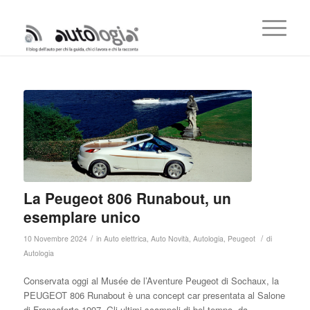
La Peugeot 806 Runabout, un
esemplare unico
/
/
10 Novembre 2024
in
Auto elettrica
,
Auto Novità
,
Autologia
,
Peugeot
di
Autologia
Conservata oggi al Musée de l’Aventure Peugeot di Sochaux, la
PEUGEOT 806 Runabout è una concept car presentata al Salone
di Francoforte 1997. Gli ultimi scampoli di bel tempo, da