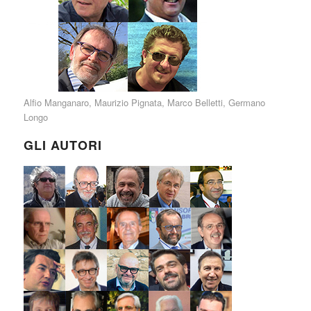
Alfio Manganaro
,
Maurizio Pignata
,
Marco Belletti
,
Germano
Longo
GLI AUTORI