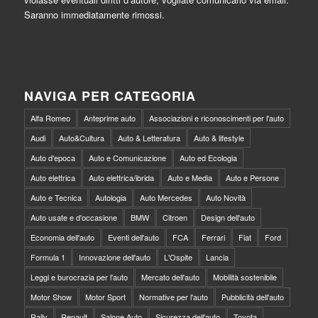
Saranno immediatamente rimossi.
NAVIGA PER CATEGORIA
Alfa Romeo
Anteprime auto
Associazioni e riconoscimenti per l'auto
Audi
Auto&Cultura
Auto & Letteratura
Auto & lifestyle
Auto d'epoca
Auto e Comunicazione
Auto ed Ecologia
Auto elettrica
Auto elettrica/ibrida
Auto e Media
Auto e Persone
Auto e Tecnica
Autologia
Auto Mercedes
Auto Novità
Auto usate e d'occasione
BMW
Citroen
Design dell'auto
Economia dell'auto
Eventi dell'auto
FCA
Ferrari
Fiat
Ford
Formula 1
Innovazione dell'auto
L'Ospite
Lancia
Leggi e burocrazia per l'auto
Mercato dell'auto
Mobilità sostenibile
Motor Show
Motor Sport
Normative per l'auto
Pubblicità dell'auto
Rally
Renault
Salone Auto
Sicurezza dell'auto
Toyota