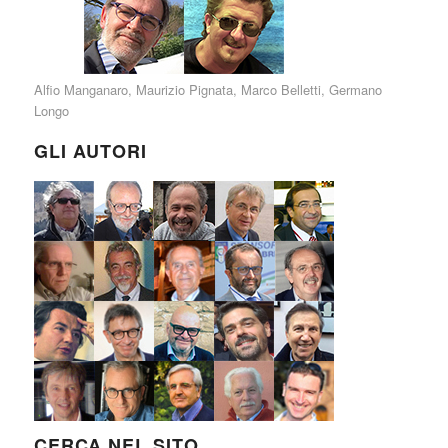
Alfio Manganaro
,
Maurizio Pignata
,
Marco Belletti
,
Germano
Longo
GLI AUTORI
CERCA NEL SITO