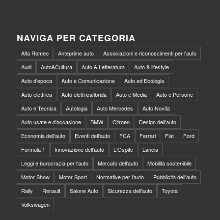
NAVIGA PER CATEGORIA
Alfa Romeo
Anteprime auto
Associazioni e riconoscimenti per l'auto
Audi
Auto&Cultura
Auto & Letteratura
Auto & lifestyle
Auto d'epoca
Auto e Comunicazione
Auto ed Ecologia
Auto elettrica
Auto elettrica/ibrida
Auto e Media
Auto e Persone
Auto e Tecnica
Autologia
Auto Mercedes
Auto Novità
Auto usate e d'occasione
BMW
Citroen
Design dell'auto
Economia dell'auto
Eventi dell'auto
FCA
Ferrari
Fiat
Ford
Formula 1
Innovazione dell'auto
L'Ospite
Lancia
Leggi e burocrazia per l'auto
Mercato dell'auto
Mobilità sostenibile
Motor Show
Motor Sport
Normative per l'auto
Pubblicità dell'auto
Rally
Renault
Salone Auto
Sicurezza dell'auto
Toyota
Volkswagen