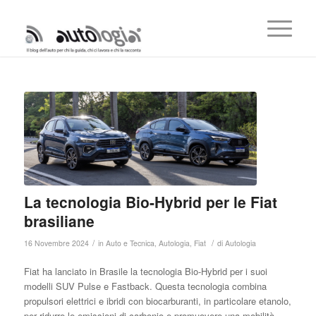
La tecnologia Bio-Hybrid per le Fiat
brasiliane
/
/
16 Novembre 2024
in
Auto e Tecnica
,
Autologia
,
Fiat
di
Autologia
Fiat ha lanciato in Brasile la tecnologia Bio-Hybrid per i suoi
modelli SUV Pulse e Fastback. Questa tecnologia combina
propulsori elettrici e ibridi con biocarburanti, in particolare etanolo,
per ridurre le emissioni di carbonio e promuovere una mobilità