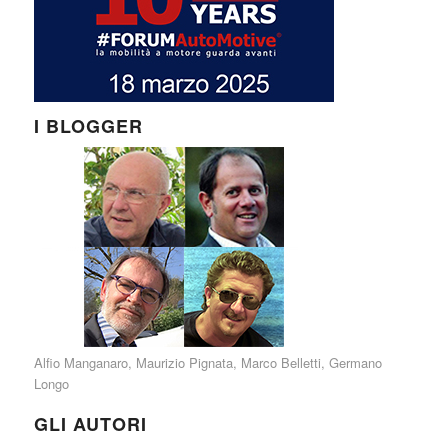
I BLOGGER
Alfio Manganaro
,
Maurizio Pignata
,
Marco Belletti
,
Germano
Longo
GLI AUTORI