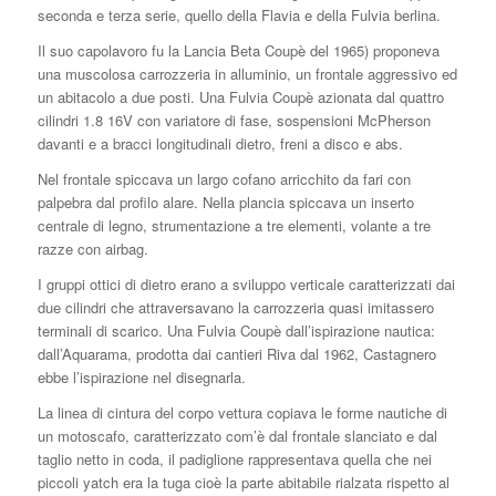
seconda e terza serie, quello della Flavia e della Fulvia berlina.
Il suo capolavoro fu la Lancia Beta Coupè del 1965) proponeva
una muscolosa carrozzeria in alluminio, un frontale aggressivo ed
un abitacolo a due posti. Una Fulvia Coupè azionata dal quattro
cilindri 1.8 16V con variatore di fase, sospensioni McPherson
davanti e a bracci longitudinali dietro, freni a disco e abs.
Nel frontale spiccava un largo cofano arricchito da fari con
palpebra dal profilo alare. Nella plancia spiccava un inserto
centrale di legno, strumentazione a tre elementi, volante a tre
razze con airbag.
I gruppi ottici di dietro erano a sviluppo verticale caratterizzati dai
due cilindri che attraversavano la carrozzeria quasi imitassero
terminali di scarico. Una Fulvia Coupè dall’ispirazione nautica:
dall’Aquarama, prodotta dai cantieri Riva dal 1962, Castagnero
ebbe l’ispirazione nel disegnarla.
La linea di cintura del corpo vettura copiava le forme nautiche di
un motoscafo, caratterizzato com’è dal frontale slanciato e dal
taglio netto in coda, il padiglione rappresentava quella che nei
piccoli yatch era la tuga cioè la parte abitabile rialzata rispetto al