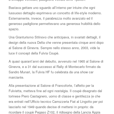
Bastava gettare uno sguardo all’interno per intuire che ogni
lussuoso dettaglio esprimeva un concetto di life-style moderno.
Esternamente, invece, il parabrezza molto avanzato ed il
generoso padiglione permettevano una generosa fruibilità dello
spazio.
Una Granturismo Stilnovo che anticipava, in svariati dettagli, il
design della nuova Delta che venne presentata cinque anni dopo
al Salone di Ginevra. Sempre nello stesso anno, 2003, vide la
luce il concept della Fulvia Coupè.
A quasi quarant’anni del debutto, avvenuto nel 1965 al Salone di
Ginevra, e a 31 dal successo al Rally di Montecarlo firmato da
Sandro Munari, la Fulvia HF fu celebrata da una show car
marciante.
Alla presentazione al Salone di Francoforte, l’affetto per la
Fulvietta, metteva fine ad ogni nostalgia. Il coupè disegnato dal
torinese Piero Castagnero, uomo di classe e gentilezza (e che
era entrati nell’Ufficio tecnico Carrozzeria Fiat al Lingotto per poi
lasciarlo nel 1949 quando decise di mettersi in proprio: da
ricordare il coupè Pegaso Z102, il ridisegno della Lancia Appia