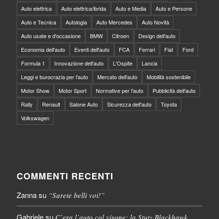
Auto elettrica
Auto elettrica/ibrida
Auto e Media
Auto e Persone
Auto e Tecnica
Autologia
Auto Mercedes
Auto Novità
Auto usate e d'occasione
BMW
Citroen
Design dell'auto
Economia dell'auto
Eventi dell'auto
FCA
Ferrari
Fiat
Ford
Formula 1
Innovazione dell'auto
L'Ospite
Lancia
Leggi e burocrazia per l'auto
Mercato dell'auto
Mobilità sostenibile
Motor Show
Motor Sport
Normative per l'auto
Pubblicità dell'auto
Rally
Renault
Salone Auto
Sicurezza dell'auto
Toyota
Volkswagen
COMMENTI RECENTI
Zanna
su
“Sarete belli voi!”
Gabriele
su
C’era l’auto col visone: la Stutz Blackhawk