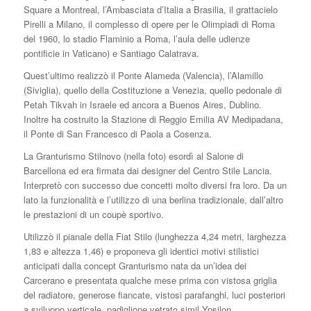
Square a Montreal, l’Ambasciata d’Italia a Brasilia, il grattacielo
Pirelli a Milano, il complesso di opere per le Olimpiadi di Roma
del 1960, lo stadio Flaminio a Roma, l’aula delle udienze
pontificie in Vaticano) e Santiago Calatrava.
Quest’ultimo realizzò il Ponte Alameda (Valencia), l’Alamillo
(Siviglia), quello della Costituzione a Venezia, quello pedonale di
Petah Tikvah in Israele ed ancora a Buenos Aires, Dublino.
Inoltre ha costruito la Stazione di Reggio Emilia AV Medipadana,
il Ponte di San Francesco di Paola a Cosenza.
La Granturismo Stilnovo (nella foto) esordì al Salone di
Barcellona ed era firmata dai designer del Centro Stile Lancia.
Interpretò con successo due concetti molto diversi fra loro. Da un
lato la funzionalità e l’utilizzo di una berlina tradizionale, dall’altro
le prestazioni di un coupè sportivo.
Utilizzò il pianale della Fiat Stilo (lunghezza 4,24 metri, larghezza
1,83 e altezza 1,46) e proponeva gli identici motivi stilistici
anticipati dalla concept Granturismo nata da un’idea dei
Carcerano e presentata qualche mese prima con vistosa griglia
del radiatore, generose fiancate, vistosi parafanghi, luci posteriori
a sviluppo verticale, padiglione vetrato simil Ypsilon.