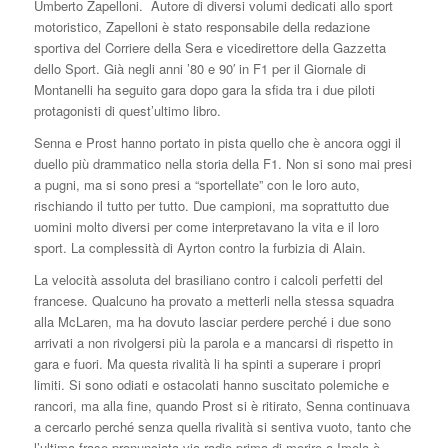
Umberto Zapelloni. Autore di diversi volumi dedicati allo sport
motoristico, Zapelloni è stato responsabile della redazione
sportiva del Corriere della Sera e vicedirettore della Gazzetta
dello Sport. Già negli anni ’80 e 90′ in F1 per il Giornale di
Montanelli ha seguito gara dopo gara la sfida tra i due piloti
protagonisti di quest’ultimo libro.
Senna e Prost hanno portato in pista quello che è ancora oggi il
duello più drammatico nella storia della F1. Non si sono mai presi
a pugni, ma si sono presi a “sportellate” con le loro auto,
rischiando il tutto per tutto. Due campioni, ma soprattutto due
uomini molto diversi per come interpretavano la vita e il loro
sport. La complessità di Ayrton contro la furbizia di Alain.
La velocità assoluta del brasiliano contro i calcoli perfetti del
francese. Qualcuno ha provato a metterli nella stessa squadra
alla McLaren, ma ha dovuto lasciar perdere perché i due sono
arrivati a non rivolgersi più la parola e a mancarsi di rispetto in
gara e fuori. Ma questa rivalità li ha spinti a superare i propri
limiti. Si sono odiati e ostacolati hanno suscitato polemiche e
rancori, ma alla fine, quando Prost si è ritirato, Senna continuava
a cercarlo perché senza quella rivalità si sentiva vuoto, tanto che
l’ultima frase pronunciata via radio prima di morire a Imola è