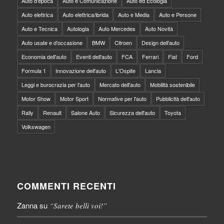
Auto d'epoca
Auto e Comunicazione
Auto ed Ecologia
Auto elettrica
Auto elettrica/ibrida
Auto e Media
Auto e Persone
Auto e Tecnica
Autologia
Auto Mercedes
Auto Novità
Auto usate e d'occasione
BMW
Citroen
Design dell'auto
Economia dell'auto
Eventi dell'auto
FCA
Ferrari
Fiat
Ford
Formula 1
Innovazione dell'auto
L'Ospite
Lancia
Leggi e burocrazia per l'auto
Mercato dell'auto
Mobilità sostenibile
Motor Show
Motor Sport
Normative per l'auto
Pubblicità dell'auto
Rally
Renault
Salone Auto
Sicurezza dell'auto
Toyota
Volkswagen
COMMENTI RECENTI
Zanna
su
“Sarete belli voi!”