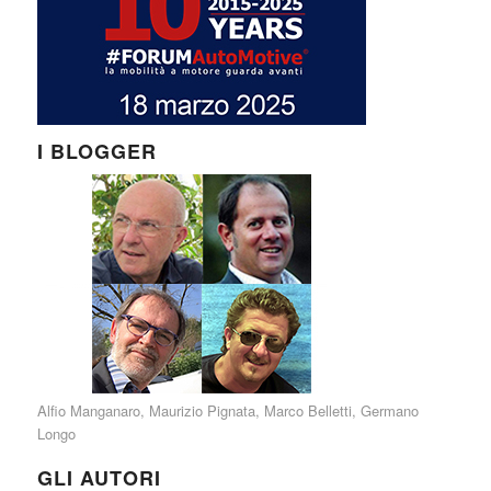
I BLOGGER
Alfio Manganaro
,
Maurizio Pignata
,
Marco Belletti
,
Germano
Longo
GLI AUTORI