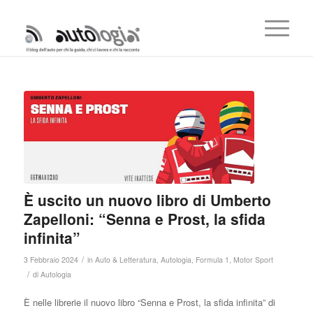
È uscito un nuovo libro di Umberto
Zapelloni: “Senna e Prost, la sfida
infinita”
/
3 Febbraio 2024
in
Auto & Letteratura
,
Autologia
,
Formula 1
,
Motor Sport
/
di
Autologia
È nelle librerie il nuovo libro “Senna e Prost, la sfida infinita” di